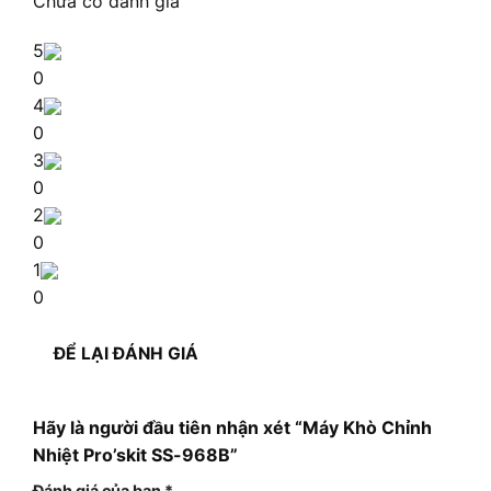
Chưa có đánh giá
5
0
4
0
3
0
2
0
1
0
ĐỂ LẠI ĐÁNH GIÁ
Hãy là người đầu tiên nhận xét “Máy Khò Chỉnh
Nhiệt Pro’skit SS-968B”
Đánh giá của bạn
*