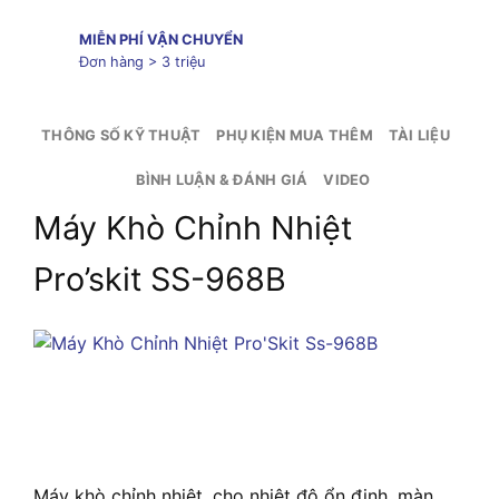
MIỄN PHÍ VẬN CHUYỂN
Đơn hàng > 3 triệu
THÔNG SỐ KỸ THUẬT
PHỤ KIỆN MUA THÊM
TÀI LIỆU
BÌNH LUẬN & ĐÁNH GIÁ
VIDEO
Máy Khò Chỉnh Nhiệt
Pro’skit SS-968B
Máy khò chỉnh nhiệt, cho nhiệt độ ổn định, màn