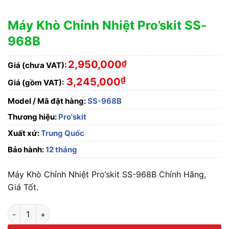
Máy Khò Chỉnh Nhiệt Pro’skit SS-
968B
2,950,000
₫
Giá (chưa VAT):
₫
3,245,000
Giá (gồm VAT):
Model / Mã đặt hàng:
SS-968B
Thương hiệu:
Pro'skit
Xuất xứ:
Trung Quốc
Bảo hành:
12 tháng
Máy Khò Chỉnh Nhiệt Pro’skit SS-968B Chính Hãng,
Giá Tốt.
Máy Khò Chỉnh Nhiệt Pro'skit SS-968B số lượng