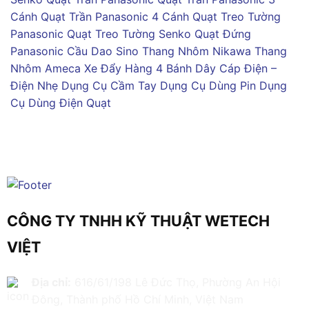
Cánh
Quạt Trần Panasonic 4 Cánh
Quạt Treo Tường
Panasonic
Quạt Treo Tường Senko
Quạt Đứng
Panasonic
Cầu Dao Sino
Thang Nhôm Nikawa
Thang
Nhôm Ameca
Xe Đẩy Hàng 4 Bánh
Dây Cáp Điện –
Điện Nhẹ
Dụng Cụ Cầm Tay
Dụng Cụ Dùng Pin
Dụng
Cụ Dùng Điện
Quạt
CÔNG TY TNHH KỸ THUẬT WETECH
VIỆT
Địa chỉ:
616/61/198 Lê Đức Thọ, Phường An Hội
Đông, Thành phố Hồ Chí Minh, Việt Nam