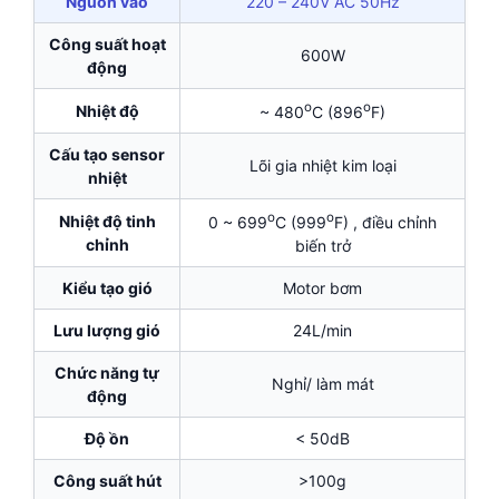
Nguồn vào
220 – 240V AC 50Hz
Công suất hoạt
600W
động
o
o
Nhiệt độ
~ 480
C (896
F)
Cấu tạo sensor
Lõi gia nhiệt kim loại
nhiệt
o
o
Nhiệt độ tinh
0 ~ 699
C (999
F) , điều chỉnh
chỉnh
biến trở
Kiểu tạo gió
Motor bơm
Lưu lượng gió
24L/min
Chức năng tự
Nghỉ/ làm mát
động
Độ ồn
< 50dB
Công suất hút
>100g