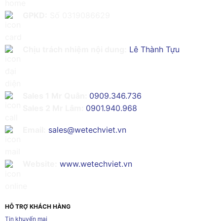
GPKD:
Số 0319086629
Chịu trách nhiệm nội dung:
Lê Thành Tựu
Sales 1 Mr Quân:
0909.346.736
Sales 2 Mr Lâm:
0901.940.968
Email:
sales@wetechviet.vn
Website:
www.wetechviet.vn
HỖ TRỢ KHÁCH HÀNG
Tin khuyến mại