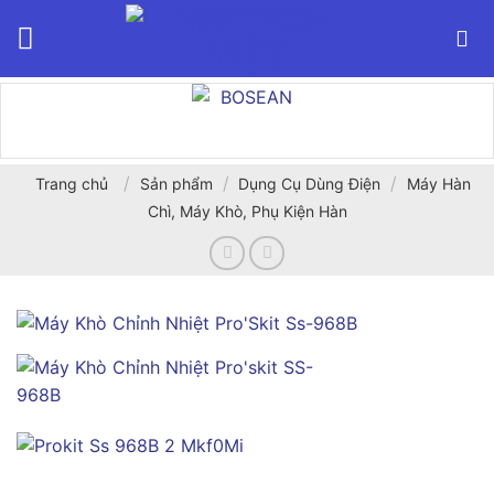
Bỏ
qua
nội
dung
/
/
/
Trang chủ
Sản phẩm
Dụng Cụ Dùng Điện
Máy Hàn
Chì, Máy Khò, Phụ Kiện Hàn