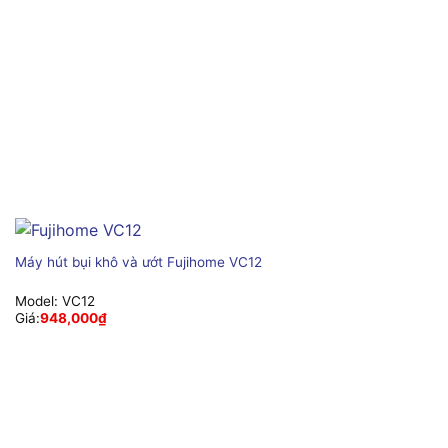
Máy hút bụi khô và ướt Fujihome VC12
Model:
VC12
Giá:
948,000
₫