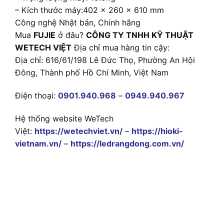
– Kích thước máy:402 x 260 x 610 mm
Công nghệ Nhật bản, Chính hãng
Mua
FUJIE
ở đâu?
CÔNG TY TNHH KỸ THUẬT
WETECH VIỆT
Địa chỉ mua hàng tin cậy:
Địa chỉ: 616/61/198 Lê Đức Thọ, Phường An Hội
Đông, Thành phố Hồ Chí Minh, Việt Nam
Điện thoại:
0901.940.968
–
0949.940.967
Hệ thống website WeTech
Việt:
https://wetechviet.vn/
–
https://hioki-
vietnam.vn/
–
https://ledrangdong.com.vn/