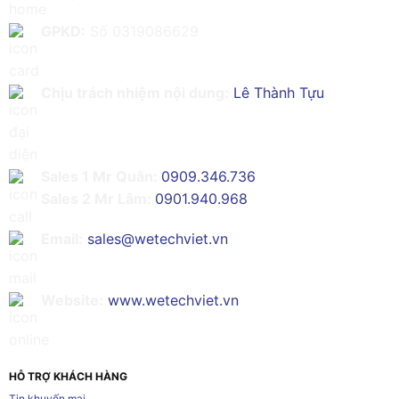
GPKD:
Số 0319086629
Chịu trách nhiệm nội dung:
Lê Thành Tựu
Sales 1 Mr Quân:
0909.346.736
Sales 2 Mr Lâm:
0901.940.968
Email:
sales@wetechviet.vn
Website:
www.wetechviet.vn
HỖ TRỢ KHÁCH HÀNG
Tin khuyến mại