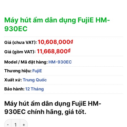
Máy hút ẩm dân dụng FujiE HM-
930EC
10,608,000
₫
Giá (chưa VAT):
₫
11,668,800
Giá (gồm VAT):
Model / Mã đặt hàng:
HM-930EC
Thương hiệu:
FujiE
Xuất xứ:
Trung Quốc
Bảo hành:
12 Tháng
Máy hút ẩm dân dụng FujiE HM-
930EC chính hãng, giá tốt.
Máy hút ẩm dân dụng FujiE HM-930EC số lượng