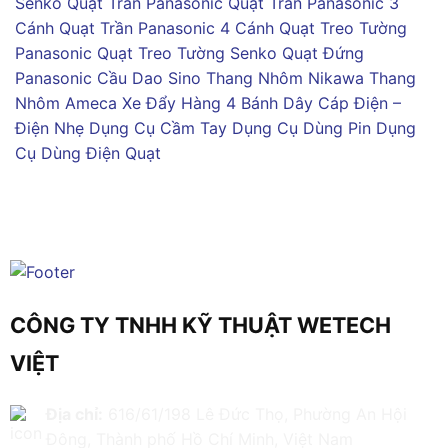
Senko
Quạt Trần Panasonic
Quạt Trần Panasonic 3
Cánh
Quạt Trần Panasonic 4 Cánh
Quạt Treo Tường
Panasonic
Quạt Treo Tường Senko
Quạt Đứng
Panasonic
Cầu Dao Sino
Thang Nhôm Nikawa
Thang
Nhôm Ameca
Xe Đẩy Hàng 4 Bánh
Dây Cáp Điện –
Điện Nhẹ
Dụng Cụ Cầm Tay
Dụng Cụ Dùng Pin
Dụng
Cụ Dùng Điện
Quạt
CÔNG TY TNHH KỸ THUẬT WETECH
VIỆT
Địa chỉ:
616/61/198 Lê Đức Thọ, Phường An Hội
Đông, Thành phố Hồ Chí Minh, Việt Nam