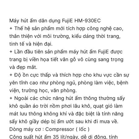
Máy hút ẩm dân dụng FujiE HM-930EC
+ Thế hệ sản phẩm mới tích hợp công nghệ cao,
thân thiện với môi trường, kiểu dáng thời trang,
tinh tế và hiện đại.
+ Lần đầu tiên sản phẩm máy hút ẩm FujiE được
trang bị viền họa tiết vân gỗ vô cùng sang trọng
và đẹp mắt.
+ Độ ồn cực thấp và thích hợp cho khu vực cần sự
yên tĩnh cao như phòng ngủ, phòng làm việc, bệnh
viện, trường học, văn phòng.
+ Ngoài các chức năng hút ẩm thông thường sấy
khô quần áo trời nồm phơi lâu khô, quạt gió làm
mát lưu thông không khí và đặc biệt là tính năng
sấy khô giầy dép bị ẩm ướt sau khi đi mưa về.
Dòng máy cơ : Compressor ( lốc )
Công suất hút ẩm 35 lít/ngày, dễ di động, tính