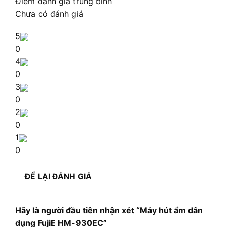
Điểm đánh giá trung bình
Chưa có đánh giá
5
0
4
0
3
0
2
0
1
0
ĐỂ LẠI ĐÁNH GIÁ
Hãy là người đầu tiên nhận xét “Máy hút ẩm dân
dụng FujiE HM-930EC”