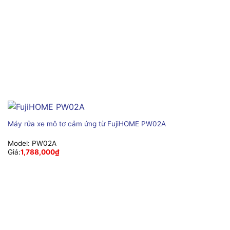
Máy rửa xe mô tơ cảm ứng từ FujiHOME PW02A
Model:
PW02A
Giá:
1,788,000
₫