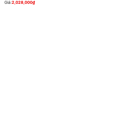
Giá:
2,028,000
₫