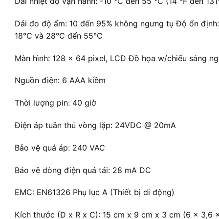
Dải nhiệt độ vận hành: -10 °C đến 55 °C (14 °F đến 131
Dải đo độ ẩm: 10 đến 95% không ngưng tụ Độ ổn định:
18°C và 28°C đến 55°C
Màn hình: 128 x 64 pixel, LCD Đồ họa w/chiếu sáng ng
Nguồn điện: 6 AAA kiềm
Thời lượng pin: 40 giờ
Điện áp tuân thủ vòng lặp: 24VDC @ 20mA
Bảo vệ quá áp: 240 VAC
Bảo vệ dòng điện quá tải: 28 mA DC
EMC: EN61326 Phụ lục A (Thiết bị di động)
Kích thước (D x R x C): 15 cm x 9 cm x 3 cm (6 x 3,6 x