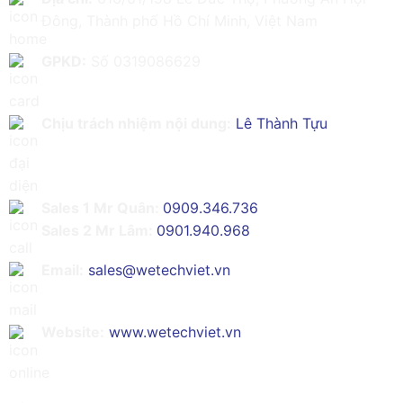
Đông, Thành phố Hồ Chí Minh, Việt Nam
GPKD:
Số 0319086629
Chịu trách nhiệm nội dung:
Lê Thành Tựu
Sales 1 Mr Quân:
0909.346.736
Sales 2 Mr Lâm:
0901.940.968
Email:
sales@wetechviet.vn
Website:
www.wetechviet.vn