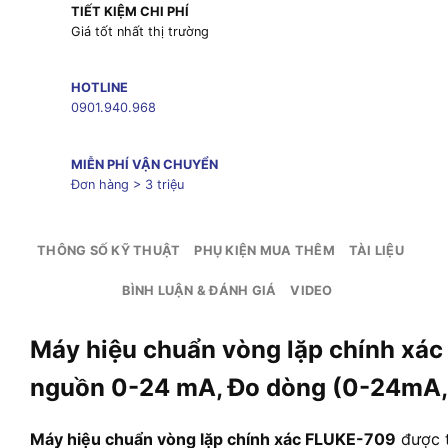
TIẾT KIỆM CHI PHÍ
Giá tốt nhất thị trường
HOTLINE
0901.940.968
MIỄN PHÍ VẬN CHUYỂN
Đơn hàng > 3 triệu
THÔNG SỐ KỸ THUẬT
PHỤ KIỆN MUA THÊM
TÀI LIỆU
BÌNH LUẬN & ĐÁNH GIÁ
VIDEO
Máy hiệu chuẩn vòng lặp chính xác
nguồn 0-24 mA, Đo dòng (0-24mA,
Máy hiệu chuẩn vòng lặp chính xác FLUKE-709
được t