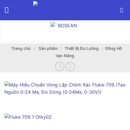
Bỏ
qua
nội
dung
/
/
/
Trang chủ
Sản phẩm
Thiết Bị Đo Lường
Đồng Hồ
Vạn Năng