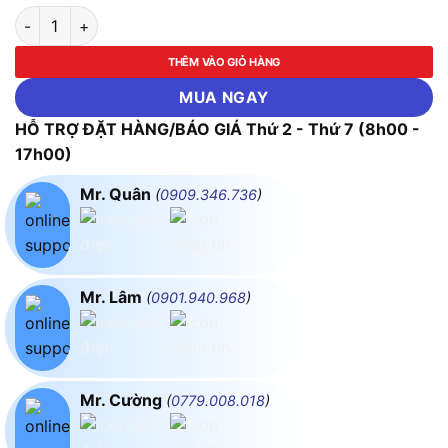
Máy Hiệu Chuẩn Vòng Lặp Chính Xác FLUKE-709 (Tạo Nguồn 0
THÊM VÀO GIỎ HÀNG
MUA NGAY
HỖ TRỢ ĐẶT HÀNG/BÁO GIÁ Thứ 2 - Thứ 7 (8h00 -
17h00)
Mr. Quân
(
0909.346.736
)
Mr. Lâm
(
0901.940.968
)
Mr. Cường
(
0779.008.018
)