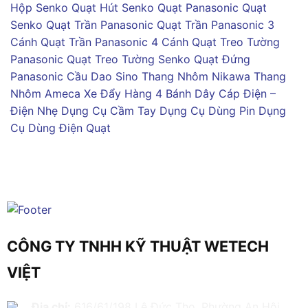
Hộp Senko
Quạt Hút Senko
Quạt Panasonic
Quạt
Senko
Quạt Trần Panasonic
Quạt Trần Panasonic 3
Cánh
Quạt Trần Panasonic 4 Cánh
Quạt Treo Tường
Panasonic
Quạt Treo Tường Senko
Quạt Đứng
Panasonic
Cầu Dao Sino
Thang Nhôm Nikawa
Thang
Nhôm Ameca
Xe Đẩy Hàng 4 Bánh
Dây Cáp Điện –
Điện Nhẹ
Dụng Cụ Cầm Tay
Dụng Cụ Dùng Pin
Dụng
Cụ Dùng Điện
Quạt
CÔNG TY TNHH KỸ THUẬT WETECH
VIỆT
Địa chỉ:
616/61/198 Lê Đức Thọ, Phường An Hội