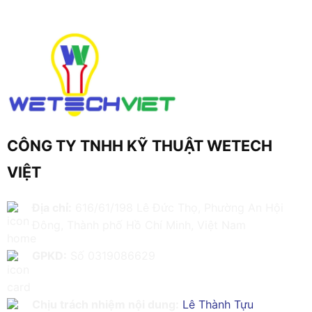
CÔNG TY TNHH KỸ THUẬT WETECH
VIỆT
Địa chỉ:
616/61/198 Lê Đức Thọ, Phường An Hội
Đông, Thành phố Hồ Chí Minh, Việt Nam
GPKD:
Số 0319086629
Chịu trách nhiệm nội dung:
Lê Thành Tựu