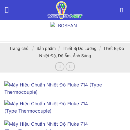
Bỏ
qua
nội
dung
/
/
/
Trang chủ
Sản phẩm
Thiết Bị Đo Lường
Thiết Bị Đo
Nhiệt Độ, Độ Ẩm, Ánh Sáng