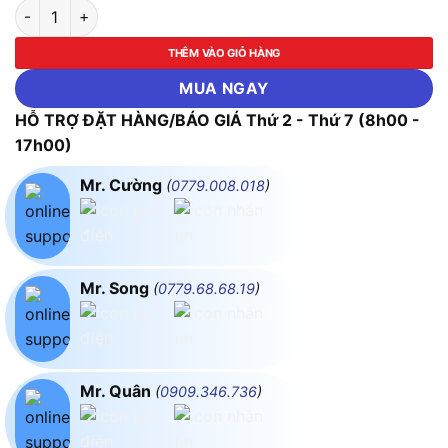
Máy Hiệu Chuẩn Áp Suất FLUKE-717 1500G (3000 Psi, 207 Bar
THÊM VÀO GIỎ HÀNG
MUA NGAY
HỖ TRỢ ĐẶT HÀNG/BÁO GIÁ Thứ 2 - Thứ 7 (8h00 -
17h00)
Mr. Cường
(
0779.008.018
)
Mr. Song
(
0779.68.68.19
)
Mr. Quân
(
0909.346.736
)