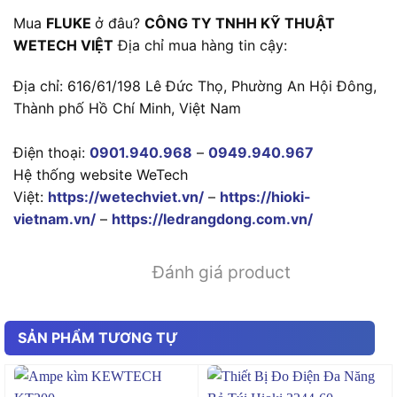
Mua
FLUKE
ở đâu?
CÔNG TY TNHH KỸ THUẬT
WETECH VIỆT
Địa chỉ mua hàng tin cậy:
Địa chỉ: 616/61/198 Lê Đức Thọ, Phường An Hội Đông,
Thành phố Hồ Chí Minh, Việt Nam
Điện thoại:
0901.940.968
–
0949.940.967
Hệ thống website WeTech
Việt:
https://wetechviet.vn/
–
https://hioki-
vietnam.vn/
–
https://ledrangdong.com.vn/
Đánh giá product
SẢN PHẨM TƯƠNG TỰ