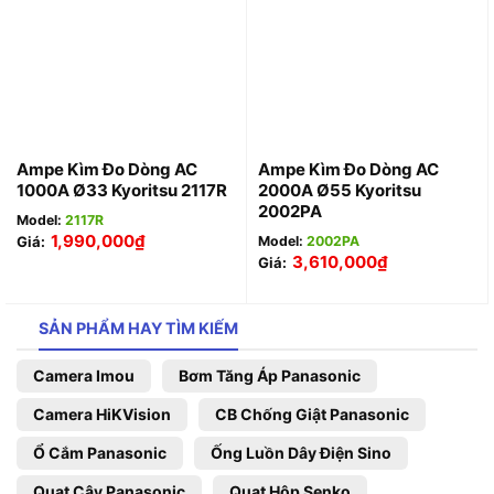
Ampe Kìm Đo Dòng AC
Ampe Kìm Đo Dòng AC
1000A Ø33 Kyoritsu 2117R
2000A Ø55 Kyoritsu
2002PA
Model:
2117R
1,990,000
₫
Giá:
Model:
2002PA
3,610,000
₫
Giá:
SẢN PHẨM HAY TÌM KIẾM
Camera Imou
Bơm Tăng Áp Panasonic
Camera HiKVision
CB Chống Giật Panasonic
Ổ Cắm Panasonic
Ống Luồn Dây Điện Sino
Quạt Cây Panasonic
Quạt Hộp Senko