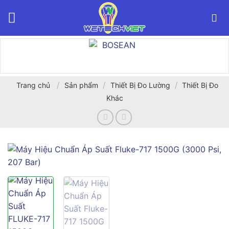
Bỏ
qua
nội
dung
/
/
/
Trang chủ
Sản phẩm
Thiết Bị Đo Lường
Thiết Bị Đo
Khác