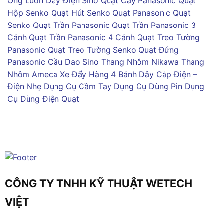
Ống Luồn Dây Điện Sino
Quạt Cây Panasonic
Quạt
Hộp Senko
Quạt Hút Senko
Quạt Panasonic
Quạt
Senko
Quạt Trần Panasonic
Quạt Trần Panasonic 3
Cánh
Quạt Trần Panasonic 4 Cánh
Quạt Treo Tường
Panasonic
Quạt Treo Tường Senko
Quạt Đứng
Panasonic
Cầu Dao Sino
Thang Nhôm Nikawa
Thang
Nhôm Ameca
Xe Đẩy Hàng 4 Bánh
Dây Cáp Điện –
Điện Nhẹ
Dụng Cụ Cầm Tay
Dụng Cụ Dùng Pin
Dụng
Cụ Dùng Điện
Quạt
CÔNG TY TNHH KỸ THUẬT WETECH
VIỆT