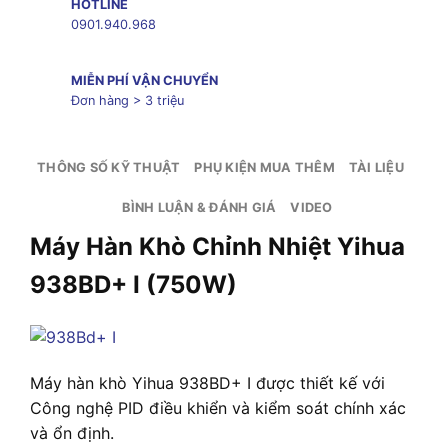
HOTLINE
0901.940.968
MIỄN PHÍ VẬN CHUYỂN
Đơn hàng > 3 triệu
THÔNG SỐ KỸ THUẬT
PHỤ KIỆN MUA THÊM
TÀI LIỆU
BÌNH LUẬN & ĐÁNH GIÁ
VIDEO
Máy Hàn Khò Chỉnh Nhiệt Yihua
938BD+ I (750W)
Máy hàn khò Yihua 938BD+ I được thiết kế với
Công nghệ PID điều khiển và kiểm soát chính xác
và ổn định.