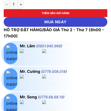
Máy Hàn Khò Chỉnh Nhiệt Yihua 938BD+ I (750W) số lượng
THÊM VÀO GIỎ HÀNG
MUA NGAY
HỖ TRỢ ĐẶT HÀNG/BÁO GIÁ Thứ 2 - Thứ 7 (8h00 -
17h00)
Mr. Lâm
(
0901.940.968
)
Mr. Cường
(
0779.008.018
)
Mr. Song
(
0779.68.68.19
)