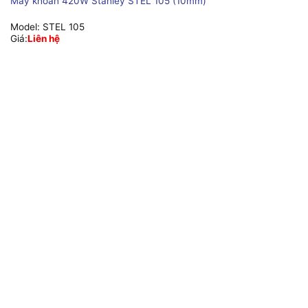
Máy khoan 420W Stanley STEL 105 (10mm)
Model:
STEL 105
Giá:
Liên hệ