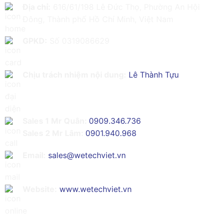
Địa chỉ:
616/61/198 Lê Đức Thọ, Phường An Hội
Đông, Thành phố Hồ Chí Minh, Việt Nam
GPKD:
Số 0319086629
Chịu trách nhiệm nội dung:
Lê Thành Tựu
Sales 1 Mr Quân:
0909.346.736
Sales 2 Mr Lâm:
0901.940.968
Email:
sales@wetechviet.vn
Website:
www.wetechviet.vn