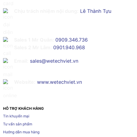
Chịu trách nhiệm nội dung:
Lê Thành Tựu
Sales 1 Mr Quân:
0909.346.736
Sales 2 Mr Lâm:
0901.940.968
Email:
sales@wetechviet.vn
Website:
www.wetechviet.vn
HỖ TRỢ KHÁCH HÀNG
Tin khuyến mại
Tư vấn sản phẩm
Hướng dẫn mua hàng