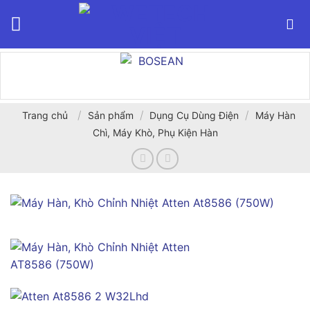
Bỏ
qua
nội
dung
/
/
/
Trang chủ
Sản phẩm
Dụng Cụ Dùng Điện
Máy Hàn
Chì, Máy Khò, Phụ Kiện Hàn