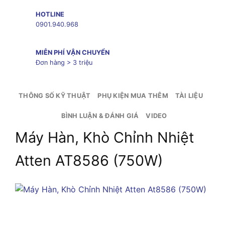
HOTLINE
0901.940.968
MIỄN PHÍ VẬN CHUYỂN
Đơn hàng > 3 triệu
THÔNG SỐ KỸ THUẬT
PHỤ KIỆN MUA THÊM
TÀI LIỆU
BÌNH LUẬN & ĐÁNH GIÁ
VIDEO
Máy Hàn, Khò Chỉnh Nhiệt
Atten AT8586 (750W)