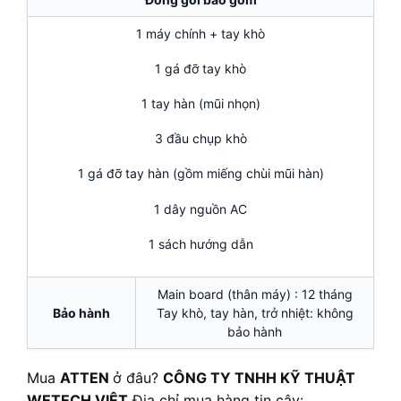
1 máy chính + tay khò
1 gá đỡ tay khò
1 tay hàn (mũi nhọn)
3 đầu chụp khò
1 gá đỡ tay hàn (gồm miếng chùi mũi hàn)
1 dây nguồn AC
1 sách hướng dẫn
Main board (thân máy) : 12 tháng
Bảo hành
Tay khò, tay hàn, trở nhiệt: không
bảo hành
Mua
ATTEN
ở đâu?
CÔNG TY TNHH KỸ THUẬT
WETECH VIỆT
Địa chỉ mua hàng tin cậy: