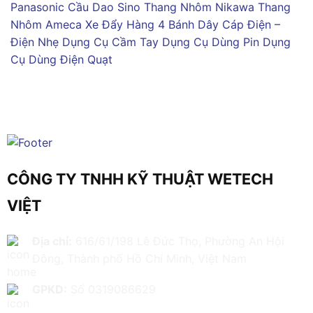
Panasonic
Cầu Dao Sino
Thang Nhôm Nikawa
Thang
Nhôm Ameca
Xe Đẩy Hàng 4 Bánh
Dây Cáp Điện –
Điện Nhẹ
Dụng Cụ Cầm Tay
Dụng Cụ Dùng Pin
Dụng
Cụ Dùng Điện
Quạt
CÔNG TY TNHH KỸ THUẬT WETECH
VIỆT
Địa chỉ:
616/61/198 Lê Đức Thọ, Phường An Hội
Đông, Thành phố Hồ Chí Minh, Việt Nam
GPKD:
Số 0319086629