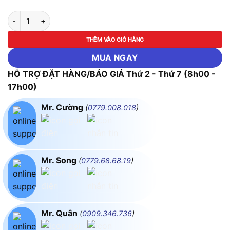
Máy Hàn, Khò Chỉnh Nhiệt Atten AT8586 (750W) số lượng
THÊM VÀO GIỎ HÀNG
MUA NGAY
HỖ TRỢ ĐẶT HÀNG/BÁO GIÁ Thứ 2 - Thứ 7 (8h00 -
17h00)
Mr. Cường
(
0779.008.018
)
Mr. Song
(
0779.68.68.19
)
Mr. Quân
(
0909.346.736
)