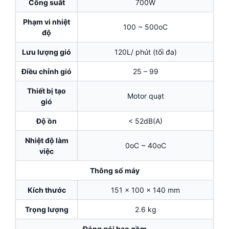
Công suất
700W
Phạm vi nhiệt
100 ~ 500oC
độ
Lưu lượng gió
120L/ phút (tối đa)
Điều chỉnh gió
25 – 99
Thiết bị tạo
Motor quạt
gió
Độ ồn
< 52dB(A)
Nhiệt độ làm
0oC ~ 40oC
việc
Thông số máy
Kích thước
151 x 100 x 140 mm
Trọng lượng
2.6 kg
Đóng gói bao gồm