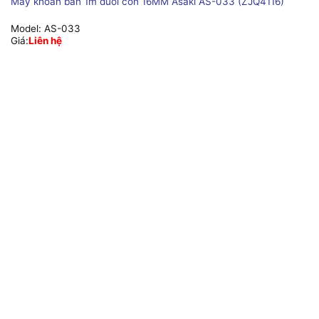
Máy khoan bàn 1m đuôi côn 16MM Asaki AS-033 (ZJQ4116)
Model:
AS-033
Giá:
Liên hệ