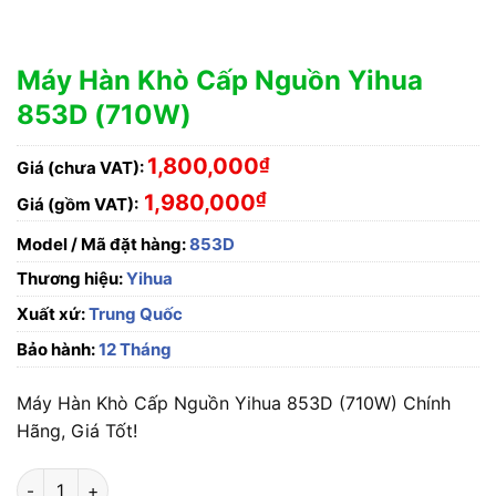
Máy Hàn Khò Cấp Nguồn Yihua
853D (710W)
1,800,000
₫
Giá (chưa VAT):
₫
1,980,000
Giá (gồm VAT):
Model / Mã đặt hàng:
853D
Thương hiệu:
Yihua
Xuất xứ:
Trung Quốc
Bảo hành:
12 Tháng
Máy Hàn Khò Cấp Nguồn Yihua 853D (710W) Chính
Hãng, Giá Tốt!
Máy Hàn Khò Cấp Nguồn Yihua 853D (710W) số lượng