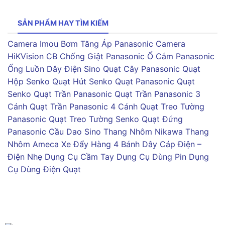
SẢN PHẨM HAY TÌM KIẾM
Camera Imou
Bơm Tăng Áp Panasonic
Camera
HiKVision
CB Chống Giật Panasonic
Ổ Cắm Panasonic
Ống Luồn Dây Điện Sino
Quạt Cây Panasonic
Quạt
Hộp Senko
Quạt Hút Senko
Quạt Panasonic
Quạt
Senko
Quạt Trần Panasonic
Quạt Trần Panasonic 3
Cánh
Quạt Trần Panasonic 4 Cánh
Quạt Treo Tường
Panasonic
Quạt Treo Tường Senko
Quạt Đứng
Panasonic
Cầu Dao Sino
Thang Nhôm Nikawa
Thang
Nhôm Ameca
Xe Đẩy Hàng 4 Bánh
Dây Cáp Điện –
Điện Nhẹ
Dụng Cụ Cầm Tay
Dụng Cụ Dùng Pin
Dụng
Cụ Dùng Điện
Quạt