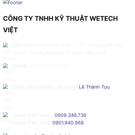
CÔNG TY TNHH KỸ THUẬT WETECH
VIỆT
Địa chỉ:
616/61/198 Lê Đức Thọ, Phường An Hội
Đông, Thành phố Hồ Chí Minh, Việt Nam
GPKD:
Số 0319086629
Chịu trách nhiệm nội dung:
Lê Thành Tựu
Sales 1 Mr Quân:
0909.346.736
Sales 2 Mr Lâm:
0901.940.968