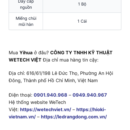
Dây cấp
1 Bộ
nguồn
Miếng chùi
1 Cái
mũi hàn
Mua
Yihua
ở đâu?
CÔNG TY TNHH KỸ THUẬT
WETECH VIỆT
Địa chỉ mua hàng tin cậy:
Địa chỉ: 616/61/198 Lê Đức Thọ, Phường An Hội
Đông, Thành phố Hồ Chí Minh, Việt Nam
Điện thoại:
0901.940.968
–
0949.940.967
Hệ thống website WeTech
Việt:
https://wetechviet.vn/
–
https://hioki-
vietnam.vn/
–
https://ledrangdong.com.vn/