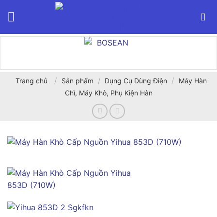
Bỏ
qua
nội
dung
/
/
/
Trang chủ
Sản phẩm
Dụng Cụ Dùng Điện
Máy Hàn
Chì, Máy Khò, Phụ Kiện Hàn