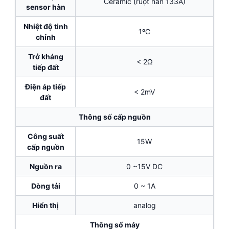
Ceramic (ruột hàn 133A)
sensor hàn
Nhiệt độ tinh
1ºC
chỉnh
Trở kháng
< 2Ω
tiếp đất
Điện áp tiếp
< 2mV
đất
Thông số cấp nguồn
Công suất
15W
cấp nguồn
Nguồn ra
0 ~15V DC
Dòng tải
0 ~ 1A
Hiển thị
analog
Thông số máy