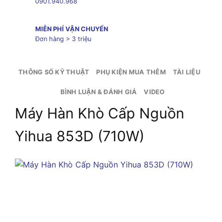
0901.940.968
MIỄN PHÍ VẬN CHUYỂN
Đơn hàng > 3 triệu
THÔNG SỐ KỸ THUẬT
PHỤ KIỆN MUA THÊM
TÀI LIỆU
BÌNH LUẬN & ĐÁNH GIÁ
VIDEO
Máy Hàn Khò Cấp Nguồn
Yihua 853D (710W)