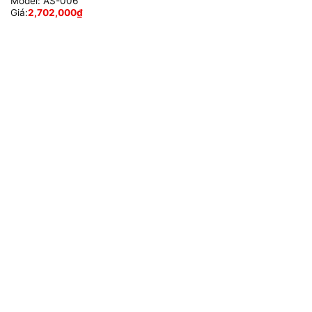
Model:
AS-006
Giá:
2,702,000
₫