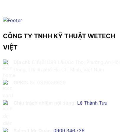
CÔNG TY TNHH KỸ THUẬT WETECH
VIỆT
Địa chỉ:
616/61/198 Lê Đức Thọ, Phường An Hội
Đông, Thành phố Hồ Chí Minh, Việt Nam
GPKD:
Số 0319086629
Chịu trách nhiệm nội dung:
Lê Thành Tựu
Sales 1 Mr Quân:
0909.346.736