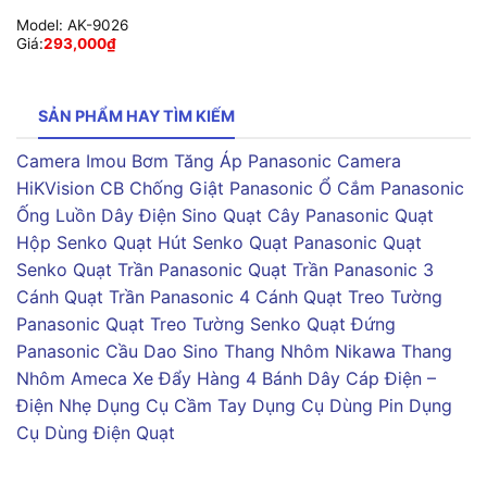
Model:
AK-9026
Giá:
293,000
₫
SẢN PHẨM HAY TÌM KIẾM
Camera Imou
Bơm Tăng Áp Panasonic
Camera
HiKVision
CB Chống Giật Panasonic
Ổ Cắm Panasonic
Ống Luồn Dây Điện Sino
Quạt Cây Panasonic
Quạt
Hộp Senko
Quạt Hút Senko
Quạt Panasonic
Quạt
Senko
Quạt Trần Panasonic
Quạt Trần Panasonic 3
Cánh
Quạt Trần Panasonic 4 Cánh
Quạt Treo Tường
Panasonic
Quạt Treo Tường Senko
Quạt Đứng
Panasonic
Cầu Dao Sino
Thang Nhôm Nikawa
Thang
Nhôm Ameca
Xe Đẩy Hàng 4 Bánh
Dây Cáp Điện –
Điện Nhẹ
Dụng Cụ Cầm Tay
Dụng Cụ Dùng Pin
Dụng
Cụ Dùng Điện
Quạt