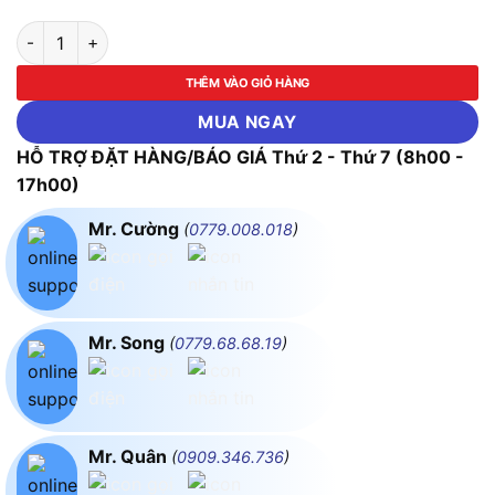
Máy Hàn Chỉnh Nhiệt Yihua 939D+ III số lượng
THÊM VÀO GIỎ HÀNG
MUA NGAY
HỖ TRỢ ĐẶT HÀNG/BÁO GIÁ Thứ 2 - Thứ 7 (8h00 -
17h00)
Mr. Cường
(
0779.008.018
)
Mr. Song
(
0779.68.68.19
)
Mr. Quân
(
0909.346.736
)