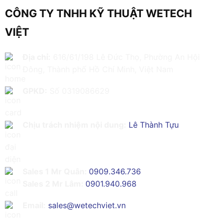
CÔNG TY TNHH KỸ THUẬT WETECH
VIỆT
Địa chỉ:
616/61/198 Lê Đức Thọ, Phường An Hội
Đông, Thành phố Hồ Chí Minh, Việt Nam
GPKD:
Số 0319086629
Chịu trách nhiệm nội dung:
Lê Thành Tựu
Sales 1 Mr Quân:
0909.346.736
Sales 2 Mr Lâm:
0901.940.968
Email:
sales@wetechviet.vn