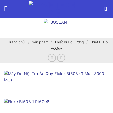
Bỏ
qua
nội
dung
/
/
/
Trang chủ
Sản phẩm
Thiết Bị Đo Lường
Thiết Bị Đo
AcQuy