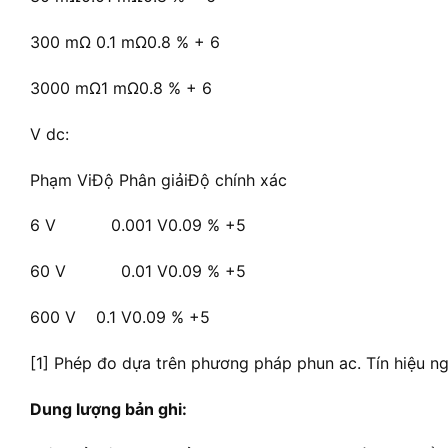
300 mΩ 0.1 mΩ0.8 % + 6
3000 mΩ1 mΩ0.8 % + 6
V dc:
Phạm ViĐộ Phân giảiĐộ chính xác
6 V 0.001 V0.09 % +5
60 V 0.01 V0.09 % +5
600 V 0.1 V0.09 % +5
[1] Phép đo dựa trên phương pháp phun ac. Tín hiệu 
Dung lượng bản ghi: