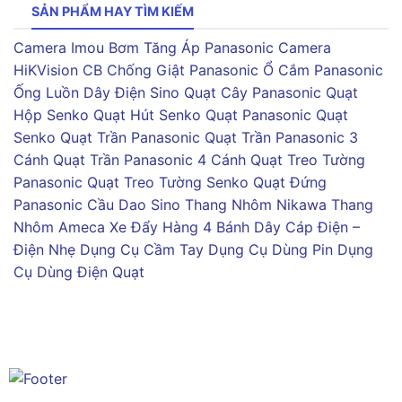
SẢN PHẨM HAY TÌM KIẾM
Camera Imou
Bơm Tăng Áp Panasonic
Camera
HiKVision
CB Chống Giật Panasonic
Ổ Cắm Panasonic
Ống Luồn Dây Điện Sino
Quạt Cây Panasonic
Quạt
Hộp Senko
Quạt Hút Senko
Quạt Panasonic
Quạt
Senko
Quạt Trần Panasonic
Quạt Trần Panasonic 3
Cánh
Quạt Trần Panasonic 4 Cánh
Quạt Treo Tường
Panasonic
Quạt Treo Tường Senko
Quạt Đứng
Panasonic
Cầu Dao Sino
Thang Nhôm Nikawa
Thang
Nhôm Ameca
Xe Đẩy Hàng 4 Bánh
Dây Cáp Điện –
Điện Nhẹ
Dụng Cụ Cầm Tay
Dụng Cụ Dùng Pin
Dụng
Cụ Dùng Điện
Quạt