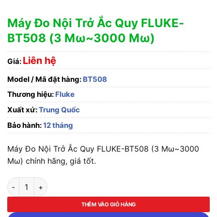
Máy Đo Nội Trở Ắc Quy FLUKE-
BT508 (3 Mω~3000 Mω)
Liên hệ
Giá:
Model / Mã đặt hàng:
BT508
Thương hiệu:
Fluke
Xuất xứ:
Trung Quốc
Bảo hành:
12 tháng
Máy Đo Nội Trở Ắc Quy FLUKE-BT508 (3 Mω~3000
Mω) chính hãng, giá tốt.
Máy Đo Nội Trở Ắc Quy FLUKE-BT508 (3 Mω~3000 Mω) số lư
THÊM VÀO GIỎ HÀNG