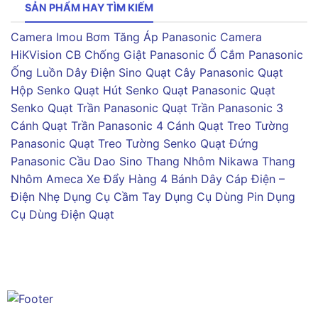
SẢN PHẨM HAY TÌM KIẾM
Camera Imou
Bơm Tăng Áp Panasonic
Camera
HiKVision
CB Chống Giật Panasonic
Ổ Cắm Panasonic
Ống Luồn Dây Điện Sino
Quạt Cây Panasonic
Quạt
Hộp Senko
Quạt Hút Senko
Quạt Panasonic
Quạt
Senko
Quạt Trần Panasonic
Quạt Trần Panasonic 3
Cánh
Quạt Trần Panasonic 4 Cánh
Quạt Treo Tường
Panasonic
Quạt Treo Tường Senko
Quạt Đứng
Panasonic
Cầu Dao Sino
Thang Nhôm Nikawa
Thang
Nhôm Ameca
Xe Đẩy Hàng 4 Bánh
Dây Cáp Điện –
Điện Nhẹ
Dụng Cụ Cầm Tay
Dụng Cụ Dùng Pin
Dụng
Cụ Dùng Điện
Quạt