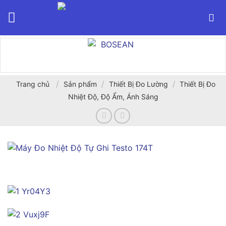
Bỏ
qua
nội
dung
/
/
/
Trang chủ
Sản phẩm
Thiết Bị Đo Lường
Thiết Bị Đo
Nhiệt Độ, Độ Ẩm, Ánh Sáng