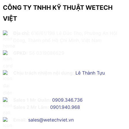
CÔNG TY TNHH KỸ THUẬT WETECH
VIỆT
Địa chỉ:
616/61/198 Lê Đức Thọ, Phường An Hội
Đông, Thành phố Hồ Chí Minh, Việt Nam
GPKD:
Số 0319086629
Chịu trách nhiệm nội dung:
Lê Thành Tựu
Sales 1 Mr Quân:
0909.346.736
Sales 2 Mr Lâm:
0901.940.968
Email:
sales@wetechviet.vn