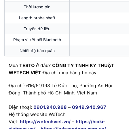
Thời lượng pin
Length probe shaft
Truyền dữ liệu
Phạm vi kết nối Bluetooth
Nhiệt độ bảo quản
Mua
TESTO
ở đâu?
CÔNG TY TNHH KỸ THUẬT
WETECH VIỆT
Địa chỉ mua hàng tin cậy:
Địa chỉ: 616/61/198 Lê Đức Thọ, Phường An Hội
Đông, Thành phố Hồ Chí Minh, Việt Nam
Điện thoại:
0901.940.968
–
0949.940.967
Hệ thống website WeTech
Việt:
https://wetechviet.vn/
–
https://hioki-
vietnam.vn/
–
https://ledrangdong.com.vn/