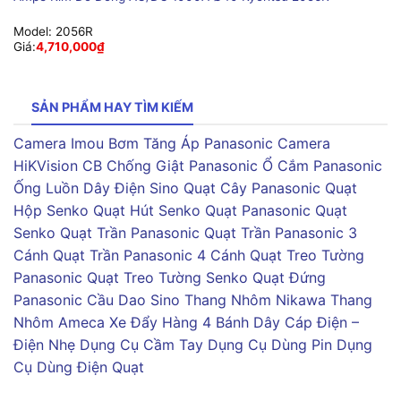
Model:
2056R
Giá:
4,710,000
₫
SẢN PHẨM HAY TÌM KIẾM
Camera Imou
Bơm Tăng Áp Panasonic
Camera
HiKVision
CB Chống Giật Panasonic
Ổ Cắm Panasonic
Ống Luồn Dây Điện Sino
Quạt Cây Panasonic
Quạt
Hộp Senko
Quạt Hút Senko
Quạt Panasonic
Quạt
Senko
Quạt Trần Panasonic
Quạt Trần Panasonic 3
Cánh
Quạt Trần Panasonic 4 Cánh
Quạt Treo Tường
Panasonic
Quạt Treo Tường Senko
Quạt Đứng
Panasonic
Cầu Dao Sino
Thang Nhôm Nikawa
Thang
Nhôm Ameca
Xe Đẩy Hàng 4 Bánh
Dây Cáp Điện –
Điện Nhẹ
Dụng Cụ Cầm Tay
Dụng Cụ Dùng Pin
Dụng
Cụ Dùng Điện
Quạt