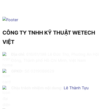
CÔNG TY TNHH KỸ THUẬT WETECH
VIỆT
Địa chỉ:
616/61/198 Lê Đức Thọ, Phường An Hội
Đông, Thành phố Hồ Chí Minh, Việt Nam
GPKD:
Số 0319086629
Chịu trách nhiệm nội dung:
Lê Thành Tựu