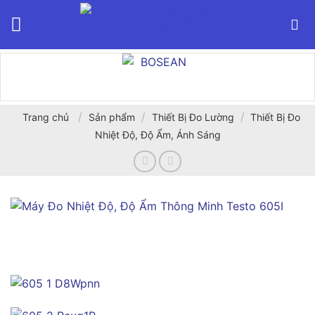
Bỏ
qua
nội
dung
/
/
/
Trang chủ
Sản phẩm
Thiết Bị Đo Lường
Thiết Bị Đo
Nhiệt Độ, Độ Ẩm, Ánh Sáng