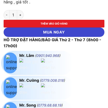
hãng , giá tốt .
Máy Đo Nhiệt Độ, Độ Ẩm Thông Minh Testo 605i số lượng
THÊM VÀO GIỎ HÀNG
MUA NGAY
HỖ TRỢ ĐẶT HÀNG/BÁO GIÁ Thứ 2 - Thứ 7 (8h00 -
17h00)
Mr. Lâm
(
0901.940.968
)
Mr. Cường
(
0779.008.018
)
Mr. Song
(
0779.68.68.19
)