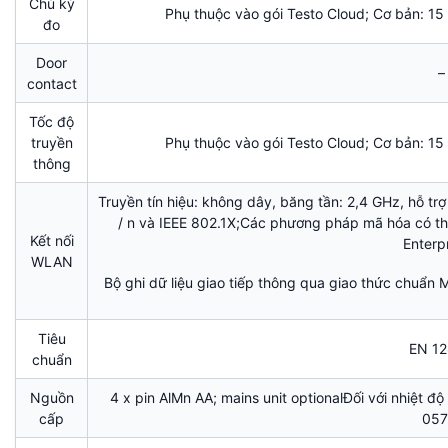
Chù kỳ
Phụ thuộc vào gói Testo Cloud; Cơ bản: 15
đo
Door
–
contact
Tốc độ
truyền
Phụ thuộc vào gói Testo Cloud; Cơ bản: 15
thông
Truyền tín hiệu: không dây, băng tần: 2,4 GHz, hỗ t
/ n và IEEE 802.1X;Các phương pháp mã hóa có 
Kết nối
Enterpr
WLAN
Bộ ghi dữ liệu giao tiếp thông qua giao thức chuẩn
Tiêu
EN 1
chuẩn
Nguồn
4 x pin AlMn AA; mains unit optionalĐối với nhiệt độ
cấp
057