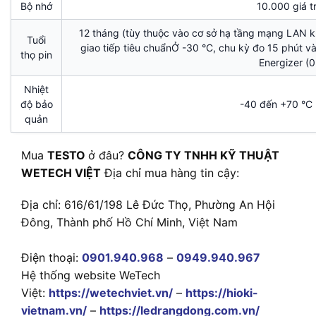
Bộ nhớ
10.000 giá tr
12 tháng (tùy thuộc vào cơ sở hạ tầng mạng LAN k
Tuổi
giao tiếp tiêu chuẩnỞ -30 °C, chu kỳ đo 15 phút và
thọ pin
Energizer (
Nhiệt
độ bảo
-40 đến +70 °C 
quản
Mua
TESTO
ở đâu?
CÔNG TY TNHH KỸ THUẬT
WETECH VIỆT
Địa chỉ mua hàng tin cậy:
Địa chỉ: 616/61/198 Lê Đức Thọ, Phường An Hội
Đông, Thành phố Hồ Chí Minh, Việt Nam
Điện thoại:
0901.940.968
–
0949.940.967
Hệ thống website WeTech
Việt:
https://wetechviet.vn/
–
https://hioki-
vietnam.vn/
–
https://ledrangdong.com.vn/