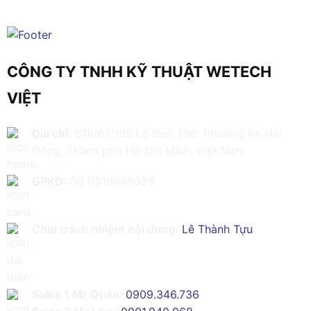
CÔNG TY TNHH KỸ THUẬT WETECH
VIỆT
Địa chỉ:
616/61/198 Lê Đức Thọ, Phường An Hội
Đông, Thành phố Hồ Chí Minh, Việt Nam
GPKD:
Số 0319086629
Chịu trách nhiệm nội dung:
Lê Thành Tựu
Sales 1 Mr Quân:
0909.346.736