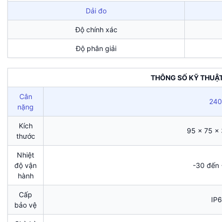
Dải đo
Độ chính xác
Độ phân giải
THÔNG SỐ KỸ THUẬ
Cân
240
nặng
Kích
95 x 75 x
thước
Nhiệt
độ vận
-30 đến
hành
Cấp
IP
bảo vệ