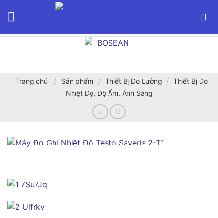
Bỏ
qua
nội
dung
/
/
/
Trang chủ
Sản phẩm
Thiết Bị Đo Lường
Thiết Bị Đo
Nhiệt Độ, Độ Ẩm, Ánh Sáng