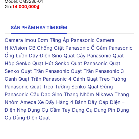
Model:
CM3286-01
Giá:
14,000,000
₫
SẢN PHẨM HAY TÌM KIẾM
Camera Imou
Bơm Tăng Áp Panasonic
Camera
HiKVision
CB Chống Giật Panasonic
Ổ Cắm Panasonic
Ống Luồn Dây Điện Sino
Quạt Cây Panasonic
Quạt
Hộp Senko
Quạt Hút Senko
Quạt Panasonic
Quạt
Senko
Quạt Trần Panasonic
Quạt Trần Panasonic 3
Cánh
Quạt Trần Panasonic 4 Cánh
Quạt Treo Tường
Panasonic
Quạt Treo Tường Senko
Quạt Đứng
Panasonic
Cầu Dao Sino
Thang Nhôm Nikawa
Thang
Nhôm Ameca
Xe Đẩy Hàng 4 Bánh
Dây Cáp Điện –
Điện Nhẹ
Dụng Cụ Cầm Tay
Dụng Cụ Dùng Pin
Dụng
Cụ Dùng Điện
Quạt