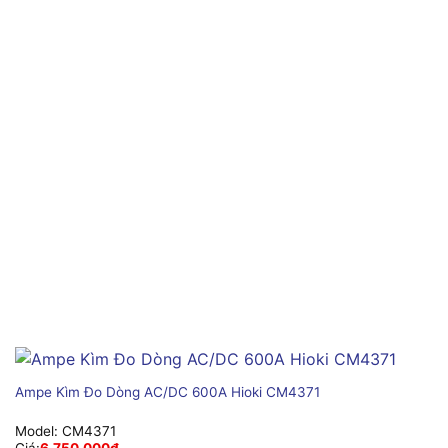
Ampe Kìm Đo Dòng AC/DC 600A Hioki CM4371
Model:
CM4371
Giá:
6,750,000
₫