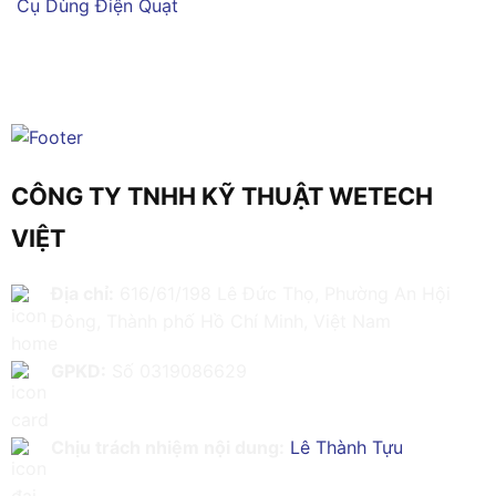
Cụ Dùng Điện
Quạt
CÔNG TY TNHH KỸ THUẬT WETECH
VIỆT
Địa chỉ:
616/61/198 Lê Đức Thọ, Phường An Hội
Đông, Thành phố Hồ Chí Minh, Việt Nam
GPKD:
Số 0319086629
Chịu trách nhiệm nội dung:
Lê Thành Tựu