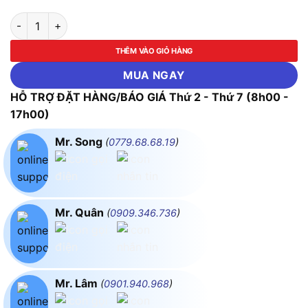
Máy Đo Ghi Nhiệt Độ, Độ Ẩm Testo 160 TH số lượng
THÊM VÀO GIỎ HÀNG
MUA NGAY
HỖ TRỢ ĐẶT HÀNG/BÁO GIÁ Thứ 2 - Thứ 7 (8h00 -
17h00)
Mr. Song
(
0779.68.68.19
)
Mr. Quân
(
0909.346.736
)
Mr. Lâm
(
0901.940.968
)