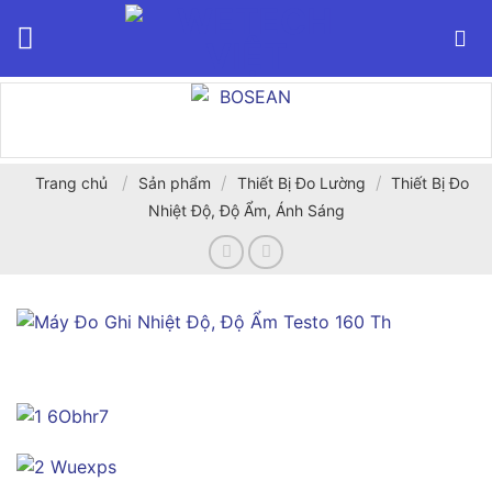
Bỏ
qua
nội
dung
/
/
/
Trang chủ
Sản phẩm
Thiết Bị Đo Lường
Thiết Bị Đo
Nhiệt Độ, Độ Ẩm, Ánh Sáng