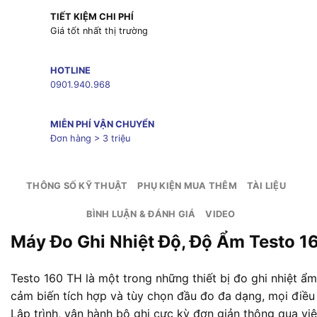
TIẾT KIỆM CHI PHÍ
Giá tốt nhất thị trường
HOTLINE
0901.940.968
MIỄN PHÍ VẬN CHUYỂN
Đơn hàng > 3 triệu
THÔNG SỐ KỸ THUẬT
PHỤ KIỆN MUA THÊM
TÀI LIỆU
BÌNH LUẬN & ĐÁNH GIÁ
VIDEO
Máy Đo Ghi Nhiệt Độ, Độ Ẩm Testo 1
Testo 160 TH là một trong những thiết bị đo ghi nhiệt ẩm
cảm biến tích hợp và tùy chọn đầu đo đa dạng, mọi điều 
Lập trình, vận hành bộ ghi cực kỳ đơn giản thông qua vi