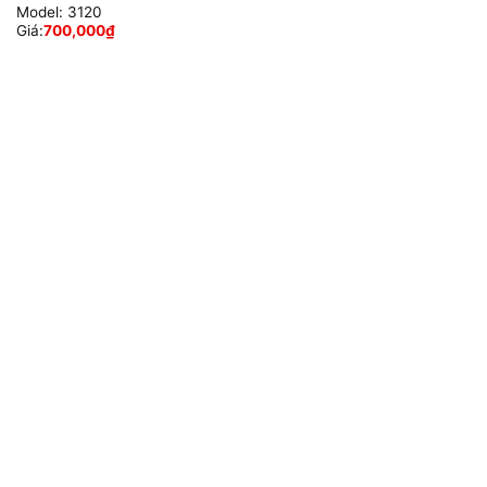
Model:
3120
Giá:
700,000
₫