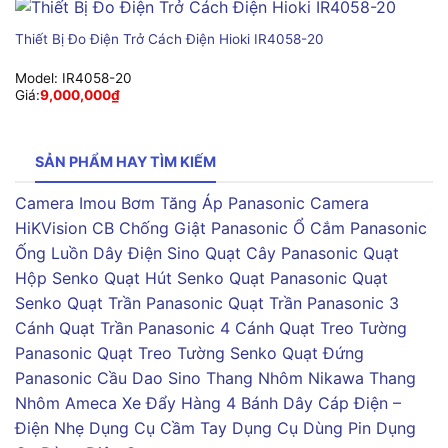
Thiết Bị Đo Điện Trở Cách Điện Hioki IR4058-20
Model:
IR4058-20
Giá:
9,000,000
₫
SẢN PHẨM HAY TÌM KIẾM
Camera Imou
Bơm Tăng Áp Panasonic
Camera
HiKVision
CB Chống Giật Panasonic
Ổ Cắm Panasonic
Ống Luồn Dây Điện Sino
Quạt Cây Panasonic
Quạt
Hộp Senko
Quạt Hút Senko
Quạt Panasonic
Quạt
Senko
Quạt Trần Panasonic
Quạt Trần Panasonic 3
Cánh
Quạt Trần Panasonic 4 Cánh
Quạt Treo Tường
Panasonic
Quạt Treo Tường Senko
Quạt Đứng
Panasonic
Cầu Dao Sino
Thang Nhôm Nikawa
Thang
Nhôm Ameca
Xe Đẩy Hàng 4 Bánh
Dây Cáp Điện –
Điện Nhẹ
Dụng Cụ Cầm Tay
Dụng Cụ Dùng Pin
Dụng