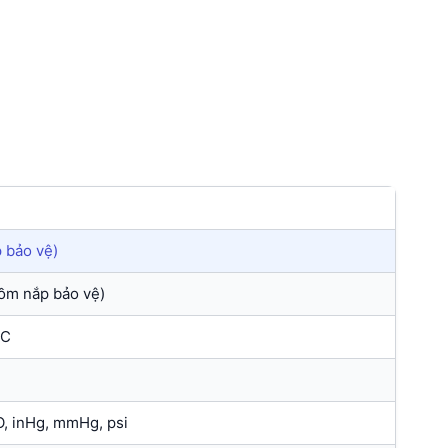
p bảo vệ)
ồm nắp bảo vệ)
°C
O, inHg, mmHg, psi