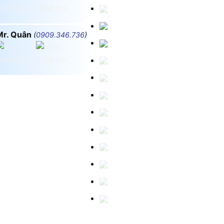
Mr. Quân
(
0909.346.736
)