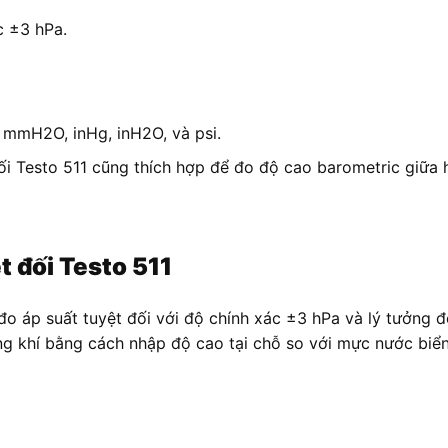
c ±3 hPa.
 mmH2O, inHg, inH2O, và psi.
đối Testo 511 cũng thích hợp để đo độ cao barometric giữa 
 đối Testo 511
đo áp suất tuyệt đối với độ chính xác ±3 hPa và lý tưởng đ
ng khí bằng cách nhập độ cao tại chỗ so với mực nước biể