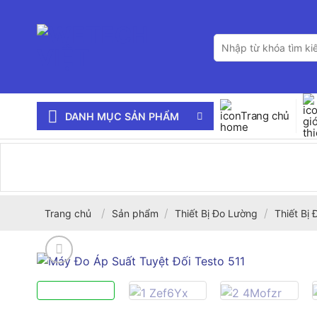
Bỏ
qua
Tìm
nội
kiếm:
dung
Trang chủ
DANH MỤC SẢN PHẨM
/
/
/
Trang chủ
Sản phẩm
Thiết Bị Đo Lường
Thiết Bị