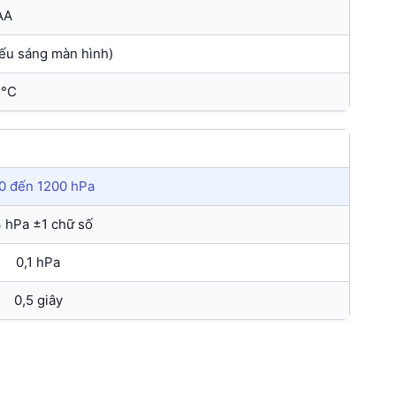
AA
iếu sáng màn hình)
 °C
0 đến 1200 hPa
 hPa ±1 chữ số
0,1 hPa
0,5 giây