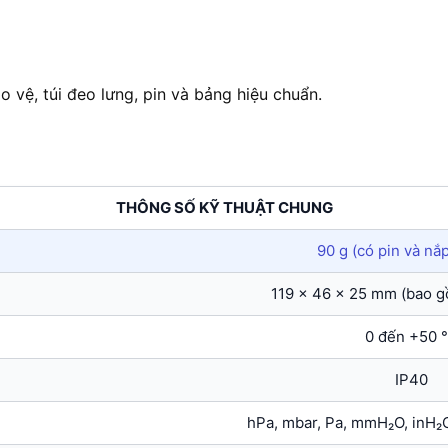
 vệ, túi đeo lưng, pin và bảng hiệu chuẩn.
THÔNG SỐ KỸ THUẬT CHUNG
90 g (có pin và nắ
119 x 46 x 25 mm (bao g
0 đến +50 
IP40
hPa, mbar, Pa, mmH₂O, inH₂