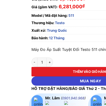
₫
6,281,000
Giá (gồm VAT):
Model / Mã đặt hàng:
511
Thương hiệu:
Testo
Xuất xứ:
Trung Quốc
Bảo hành:
12 Tháng
Máy Đo Áp Suất Tuyệt Đối Testo 511 chính
Máy Đo Áp Suất Tuyệt Đối Testo 511 số lượng
THÊM VÀO GIỎ HÀ
MUA NGAY
HỖ TRỢ ĐẶT HÀNG/BÁO GIÁ Thứ 2 - Thứ
Mr. Lâm
(
0901.940.968
)