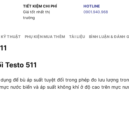
TIẾT KIỆM CHI PHÍ
HOTLINE
g
Giá tốt nhất thị
0901.940.968
trường
 KỸ THUẬT
PHỤ KIỆN MUA THÊM
TÀI LIỆU
BÌNH LUẬN & ĐÁNH G
11
i Testo 511
dụng để bù áp suất tuyệt đối trong phép đo lưu lượng tron
 mực nước biển và áp suất không khí ở độ cao trên mực nư