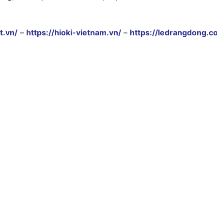
t.vn/
–
https://hioki-vietnam.vn/
–
https://ledrangdong.c