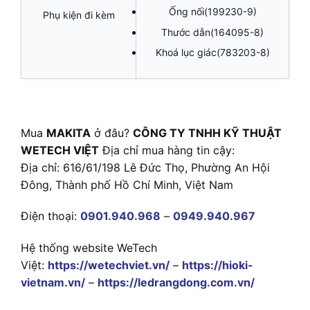
Ống nối(199230-9)
Phụ kiện đi kèm
Thước dẫn(164095-8)
Khoá lục giác(783203-8)
Mua
MAKITA
ở đâu?
CÔNG TY TNHH KỸ THUẬT
WETECH VIỆT
Địa chỉ mua hàng tin cậy:
Địa chỉ: 616/61/198 Lê Đức Thọ, Phường An Hội
Đông, Thành phố Hồ Chí Minh, Việt Nam
Điện thoại:
0901.940.968
–
0949.940.967
Hệ thống website WeTech
Việt:
https://wetechviet.vn/
–
https://hioki-
vietnam.vn/
–
https://ledrangdong.com.vn/