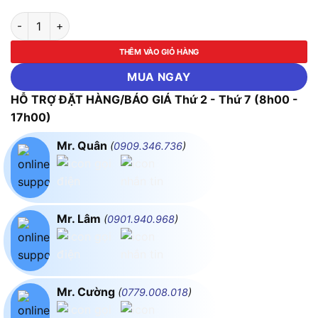
Máy cưa đĩa dùng pin Makita DHS661Z (Chưa kèm Pin & Sạc) s
THÊM VÀO GIỎ HÀNG
MUA NGAY
HỖ TRỢ ĐẶT HÀNG/BÁO GIÁ Thứ 2 - Thứ 7 (8h00 -
17h00)
Mr. Quân
(
0909.346.736
)
Mr. Lâm
(
0901.940.968
)
Mr. Cường
(
0779.008.018
)