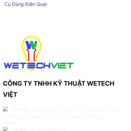
Cụ Dùng Điện
Quạt
CÔNG TY TNHH KỸ THUẬT WETECH
VIỆT
Địa chỉ:
616/61/198 Lê Đức Thọ, Phường An Hội
Đông, Thành phố Hồ Chí Minh, Việt Nam
GPKD:
Số 0319086629