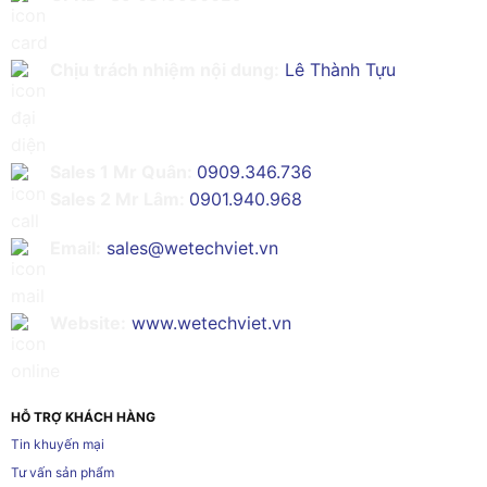
Chịu trách nhiệm nội dung:
Lê Thành Tựu
Sales 1 Mr Quân:
0909.346.736
Sales 2 Mr Lâm:
0901.940.968
Email:
sales@wetechviet.vn
Website:
www.wetechviet.vn
HỖ TRỢ KHÁCH HÀNG
Tin khuyến mại
Tư vấn sản phẩm