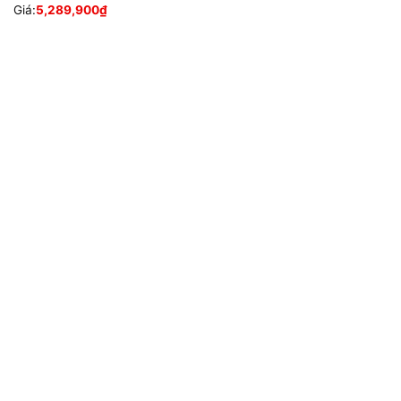
Giá:
5,289,900
₫