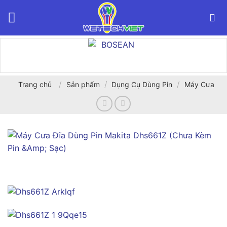
Bỏ
qua
nội
dung
/
/
/
Trang chủ
Sản phẩm
Dụng Cụ Dùng Pin
Máy Cưa