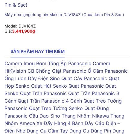
Máy cưa lọng dùng pin Makita DJV184Z (Chưa kèm Pin & Sạc)
Model:
DJV184Z
Giá:
3,441,900
₫
SẢN PHẨM HAY TÌM KIẾM
Camera Imou
Bơm Tăng Áp Panasonic
Camera
HiKVision
CB Chống Giật Panasonic
Ổ Cắm Panasonic
Ống Luồn Dây Điện Sino
Quạt Cây Panasonic
Quạt
Hộp Senko
Quạt Hút Senko
Quạt Panasonic
Quạt
Senko
Quạt Trần Panasonic
Quạt Trần Panasonic 3
Cánh
Quạt Trần Panasonic 4 Cánh
Quạt Treo Tường
Panasonic
Quạt Treo Tường Senko
Quạt Đứng
Panasonic
Cầu Dao Sino
Thang Nhôm Nikawa
Thang
Nhôm Ameca
Xe Đẩy Hàng 4 Bánh
Dây Cáp Điện –
Điện Nhẹ
Dụng Cụ Cầm Tay
Dụng Cụ Dùng Pin
Dụng