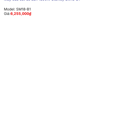
Model:
SM18-B1
Giá:
6,255,000
₫