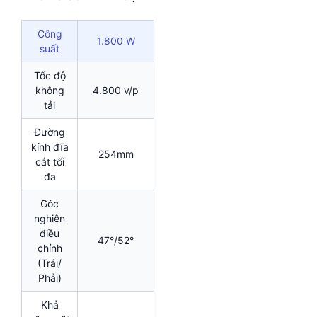
Công
1.800 W
suất
Tốc độ
không
4.800 v/p
tải
Đường
kính đĩa
254mm
cắt tối
đa
Góc
nghiên
điều
47°/52°
chỉnh
(Trái/
Phải)
Khả