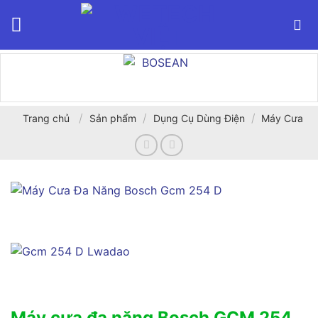
Bỏ
qua
nội
dung
/
/
/
Trang chủ
Sản phẩm
Dụng Cụ Dùng Điện
Máy Cưa
Máy cưa đa năng Bosch GCM 254