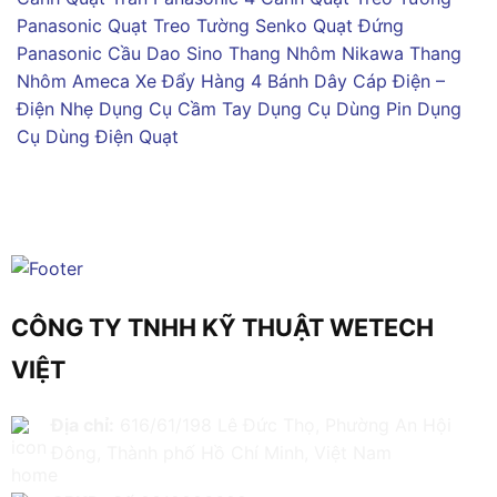
Panasonic
Quạt Treo Tường Senko
Quạt Đứng
Panasonic
Cầu Dao Sino
Thang Nhôm Nikawa
Thang
Nhôm Ameca
Xe Đẩy Hàng 4 Bánh
Dây Cáp Điện –
Điện Nhẹ
Dụng Cụ Cầm Tay
Dụng Cụ Dùng Pin
Dụng
Cụ Dùng Điện
Quạt
CÔNG TY TNHH KỸ THUẬT WETECH
VIỆT
Địa chỉ:
616/61/198 Lê Đức Thọ, Phường An Hội
Đông, Thành phố Hồ Chí Minh, Việt Nam