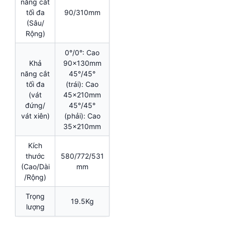
năng cắt
tối đa
90/310mm
(Sâu/
Rộng)
0°/0°: Cao
Khả
90x130mm
năng cắt
45°/45°
tối đa
(trái): Cao
(vát
45x210mm
đứng/
45°/45°
vát xiên)
(phải): Cao
35x210mm
Kích
thước
580/772/531
(Cao/Dài
mm
/Rộng)
Trọng
19.5Kg
lượng