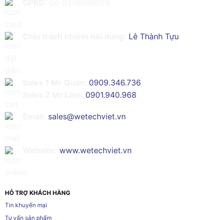
GPKD:
Số 0319086629
Chịu trách nhiệm nội dung:
Lê Thành Tựu
Sales 1 Mr Quân:
0909.346.736
Sales 2 Mr Lâm:
0901.940.968
Email:
sales@wetechviet.vn
Website:
www.wetechviet.vn
HỖ TRỢ KHÁCH HÀNG
Tin khuyến mại
Tư vấn sản phẩm