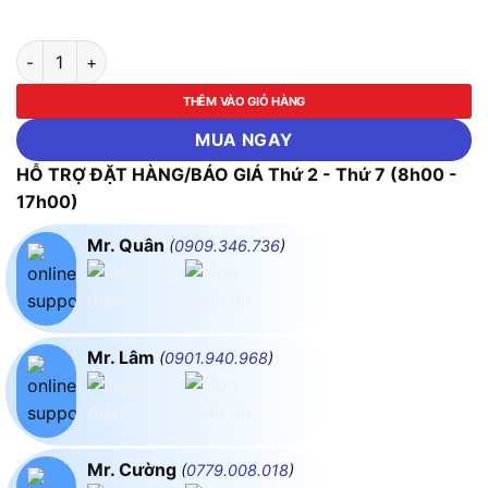
Máy cưa đa năng Bosch GCM 254 D số lượng
THÊM VÀO GIỎ HÀNG
MUA NGAY
HỖ TRỢ ĐẶT HÀNG/BÁO GIÁ Thứ 2 - Thứ 7 (8h00 -
17h00)
Mr. Quân
(
0909.346.736
)
Mr. Lâm
(
0901.940.968
)
Mr. Cường
(
0779.008.018
)