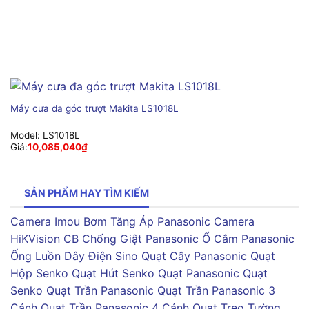
Máy cưa đa góc trượt Makita LS1018L
Model:
LS1018L
Giá:
10,085,040
₫
SẢN PHẨM HAY TÌM KIẾM
Camera Imou
Bơm Tăng Áp Panasonic
Camera
HiKVision
CB Chống Giật Panasonic
Ổ Cắm Panasonic
Ống Luồn Dây Điện Sino
Quạt Cây Panasonic
Quạt
Hộp Senko
Quạt Hút Senko
Quạt Panasonic
Quạt
Senko
Quạt Trần Panasonic
Quạt Trần Panasonic 3
Cánh
Quạt Trần Panasonic 4 Cánh
Quạt Treo Tường