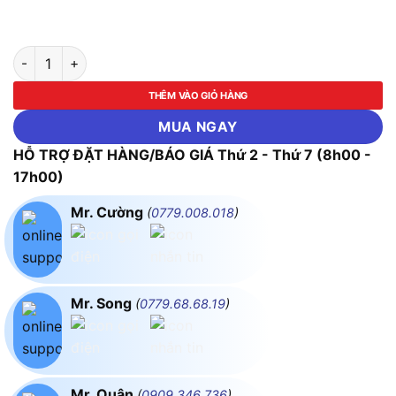
Máy cưa đa năng Bosch GCM 254 số lượng
THÊM VÀO GIỎ HÀNG
MUA NGAY
HỖ TRỢ ĐẶT HÀNG/BÁO GIÁ Thứ 2 - Thứ 7 (8h00 -
17h00)
Mr. Cường
(
0779.008.018
)
Mr. Song
(
0779.68.68.19
)
Mr. Quân
(
0909.346.736
)