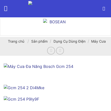
Bỏ
qua
nội
dung
/
/
/
Trang chủ
Sản phẩm
Dụng Cụ Dùng Điện
Máy Cưa