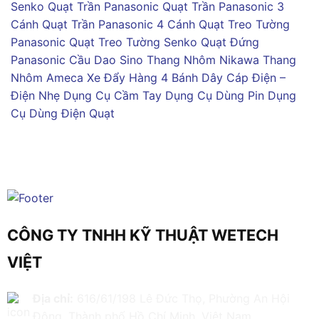
Senko
Quạt Trần Panasonic
Quạt Trần Panasonic 3
Cánh
Quạt Trần Panasonic 4 Cánh
Quạt Treo Tường
Panasonic
Quạt Treo Tường Senko
Quạt Đứng
Panasonic
Cầu Dao Sino
Thang Nhôm Nikawa
Thang
Nhôm Ameca
Xe Đẩy Hàng 4 Bánh
Dây Cáp Điện –
Điện Nhẹ
Dụng Cụ Cầm Tay
Dụng Cụ Dùng Pin
Dụng
Cụ Dùng Điện
Quạt
CÔNG TY TNHH KỸ THUẬT WETECH
VIỆT
Địa chỉ:
616/61/198 Lê Đức Thọ, Phường An Hội
Đông, Thành phố Hồ Chí Minh, Việt Nam