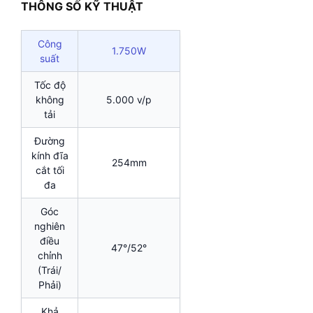
THÔNG SỐ KỸ THUẬT
Công
1.750W
suất
Tốc độ
không
5.000 v/p
tải
Đường
kính đĩa
254mm
cắt tối
đa
Góc
nghiên
điều
47°/52°
chỉnh
(Trái/
Phải)
Khả