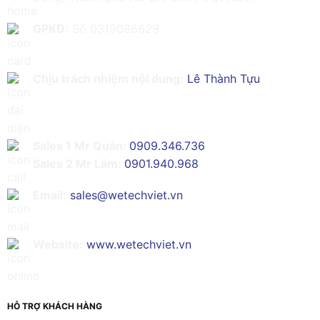
GPKD:
Số 0319086629
Chịu trách nhiệm nội dung:
Lê Thành Tựu
Sales 1 Mr Quân:
0909.346.736
Sales 2 Mr Lâm:
0901.940.968
Email:
sales@wetechviet.vn
Website:
www.wetechviet.vn
HỖ TRỢ KHÁCH HÀNG