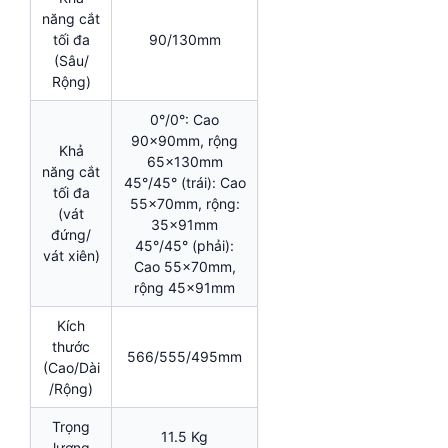
năng cắt
tối đa
90/130mm
(Sâu/
Rộng)
0°/0°: Cao
90x90mm, rộng
Khả
65x130mm
năng cắt
45°/45° (trái): Cao
tối đa
55x70mm, rộng:
(vát
35x91mm
đứng/
45°/45° (phải):
vát xiên)
Cao 55x70mm,
rộng 45x91mm
Kích
thước
566/555/495mm
(Cao/Dài
/Rộng)
Trọng
11.5 Kg
lượng