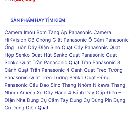
SẢN PHẨM HAY TÌM KIẾM
Camera Imou
Bơm Tăng Áp Panasonic
Camera
HiKVision
CB Chống Giật Panasonic
Ổ Cắm Panasonic
Ống Luồn Dây Điện Sino
Quạt Cây Panasonic
Quạt
Hộp Senko
Quạt Hút Senko
Quạt Panasonic
Quạt
Senko
Quạt Trần Panasonic
Quạt Trần Panasonic 3
Cánh
Quạt Trần Panasonic 4 Cánh
Quạt Treo Tường
Panasonic
Quạt Treo Tường Senko
Quạt Đứng
Panasonic
Cầu Dao Sino
Thang Nhôm Nikawa
Thang
Nhôm Ameca
Xe Đẩy Hàng 4 Bánh
Dây Cáp Điện –
Điện Nhẹ
Dụng Cụ Cầm Tay
Dụng Cụ Dùng Pin
Dụng
Cụ Dùng Điện
Quạt