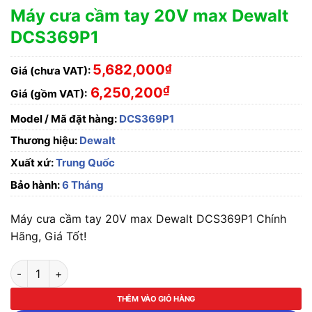
Máy cưa cầm tay 20V max Dewalt
DCS369P1
5,682,000
₫
Giá (chưa VAT):
₫
6,250,200
Giá (gồm VAT):
Model / Mã đặt hàng:
DCS369P1
Thương hiệu:
Dewalt
Xuất xứ:
Trung Quốc
Bảo hành:
6 Tháng
Máy cưa cầm tay 20V max Dewalt DCS369P1 Chính
Hãng, Giá Tốt!
Máy cưa cầm tay 20V max Dewalt DCS369P1 số lượng
THÊM VÀO GIỎ HÀNG