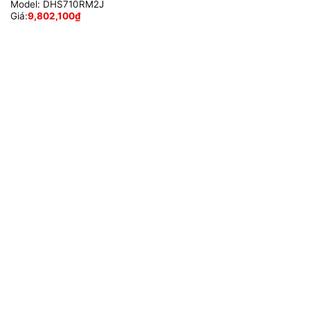
Model:
DHS710RM2J
Giá:
9,802,100
₫