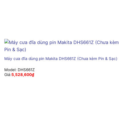
Máy cưa đĩa dùng pin Makita DHS661Z (Chưa kèm Pin & Sạc)
Model:
DHS661Z
Giá:
5,528,600
₫