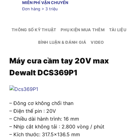
MIỄN PHÍ VẬN CHUYỂN
Đơn hàng > 3 triệu
THÔNG SỐ KỸ THUẬT
PHỤ KIỆN MUA THÊM
TÀI LIỆU
BÌNH LUẬN & ĐÁNH GIÁ
VIDEO
Máy cưa cầm tay 20V max
Dewalt DCS369P1
– Đông cơ không chổi than
– Điện thế pin : 20V
– Chiều dài hành trình: 16 mm
– Nhịp cắt không tải : 2.800 vòng / phút
– Kích thước: 317.5×136.5 mm