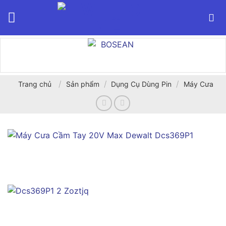
Bỏ
qua
nội
dung
/
/
/
Trang chủ
Sản phẩm
Dụng Cụ Dùng Pin
Máy Cưa