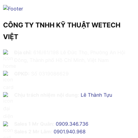
CÔNG TY TNHH KỸ THUẬT WETECH
VIỆT
Địa chỉ:
616/61/198 Lê Đức Thọ, Phường An Hội
Đông, Thành phố Hồ Chí Minh, Việt Nam
GPKD:
Số 0319086629
Chịu trách nhiệm nội dung:
Lê Thành Tựu
Sales 1 Mr Quân:
0909.346.736
Sales 2 Mr Lâm:
0901.940.968