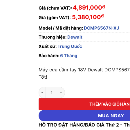
4,891,000
₫
Giá (chưa VAT):
₫
5,380,100
Giá (gồm VAT):
Model / Mã đặt hàng:
DCMPS567N-XJ
Thương hiệu:
Dewalt
Xuất xứ:
Trung Quốc
Bảo hành:
6 Tháng
Máy cưa cầm tay 18V Dewalt DCMPS567
Tốt!
Máy cưa cầm tay 18V Dewalt DCMPS567N-XJ
THÊM VÀO GIỎ HÀ
MUA NGAY
HỖ TRỢ ĐẶT HÀNG/BÁO GIÁ Thứ 2 - Thứ