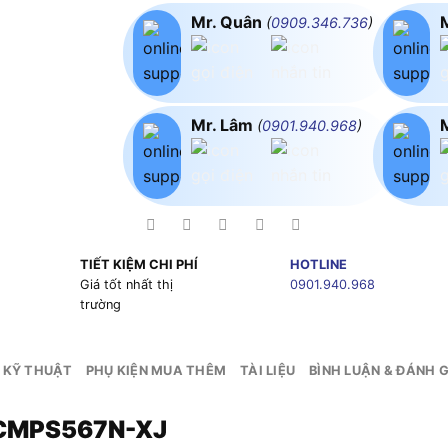
Mr. Quân
(
0909.346.736
)
Mr. Lâm
(
0901.940.968
)
TIẾT KIỆM CHI PHÍ
HOTLINE
g
Giá tốt nhất thị
0901.940.968
trường
 KỸ THUẬT
PHỤ KIỆN MUA THÊM
TÀI LIỆU
BÌNH LUẬN & ĐÁNH G
DCMPS567N-XJ