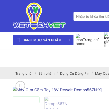
Bỏ
qua
Tìm
nội
kiếm:
dung
Trang chủ
DANH MỤC SẢN PHẨM
/
/
/
Trang chủ
Sản phẩm
Dụng Cụ Dùng Pin
Máy Cư