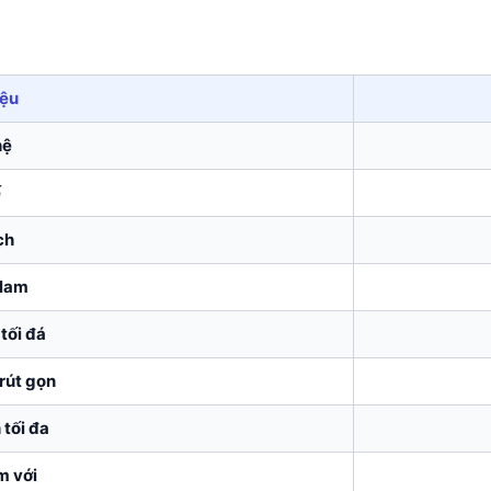
iệu
hệ
ế
ch
 lam
tối đá
rút gọn
 tối đa
m với