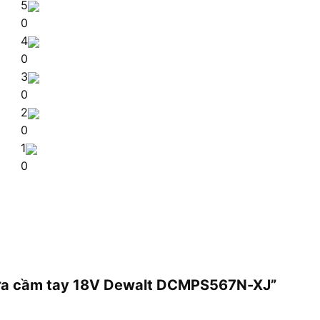
5
0
4
0
3
0
2
0
1
0
 cưa cầm tay 18V Dewalt DCMPS567N-XJ”