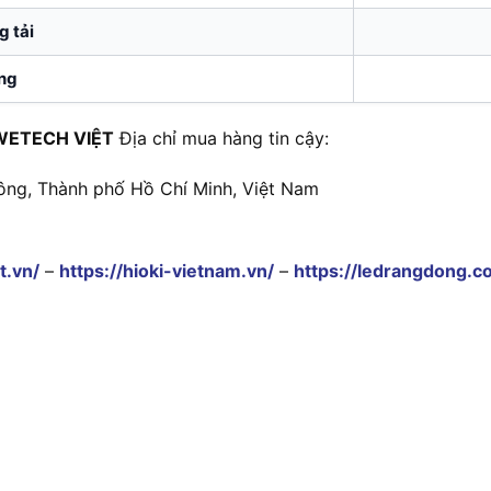
g tải
ng
WETECH VIỆT
Địa chỉ mua hàng tin cậy:
ông, Thành phố Hồ Chí Minh, Việt Nam
t.vn/
–
https://hioki-vietnam.vn/
–
https://ledrangdong.c