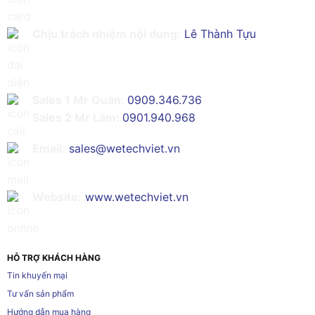
Chịu trách nhiệm nội dung:
Lê Thành Tựu
Sales 1 Mr Quân:
0909.346.736
Sales 2 Mr Lâm:
0901.940.968
Email:
sales@wetechviet.vn
Website:
www.wetechviet.vn
HỖ TRỢ KHÁCH HÀNG
Tin khuyến mại
Tư vấn sản phẩm
Hướng dẫn mua hàng