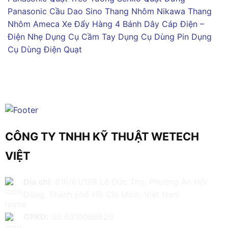
Panasonic
Cầu Dao Sino
Thang Nhôm Nikawa
Thang
Nhôm Ameca
Xe Đẩy Hàng 4 Bánh
Dây Cáp Điện –
Điện Nhẹ
Dụng Cụ Cầm Tay
Dụng Cụ Dùng Pin
Dụng
Cụ Dùng Điện
Quạt
CÔNG TY TNHH KỸ THUẬT WETECH
VIỆT
Địa chỉ:
616/61/198 Lê Đức Thọ, Phường An Hội
Đông, Thành phố Hồ Chí Minh, Việt Nam
GPKD:
Số 0319086629