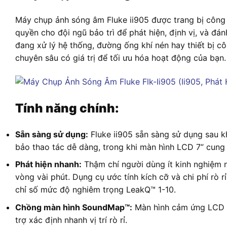
Máy chụp ảnh sóng âm Fluke ii905 được trang bị công 
quyền cho đội ngũ bảo trì để phát hiện, định vị, và đá
đang xử lý hệ thống, đường ống khí nén hay thiết bị cô
chuyên sâu có giá trị để tối ưu hóa hoạt động của bạn.
Tính năng chính:
Sẵn sàng sử dụng:
Fluke ii905 sẵn sàng sử dụng sau k
bảo thao tác dễ dàng, trong khi màn hình LCD 7” cung 
Phát hiện nhanh:
Thậm chí người dùng ít kinh nghiệm n
vòng vài phút. Dụng cụ ước tính kích cỡ và chi phí rò 
chỉ số mức độ nghiêm trọng LeakQ™️ 1-10.
Chồng màn hình SoundMap™️:
Màn hình cảm ứng LCD 7
trợ xác định nhanh vị trí rò rỉ.