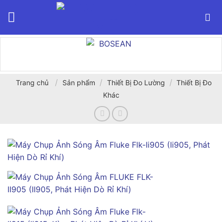
Bỏ
qua
nội
dung
/
/
/
Trang chủ
Sản phẩm
Thiết Bị Đo Lường
Thiết Bị Đo
Khác