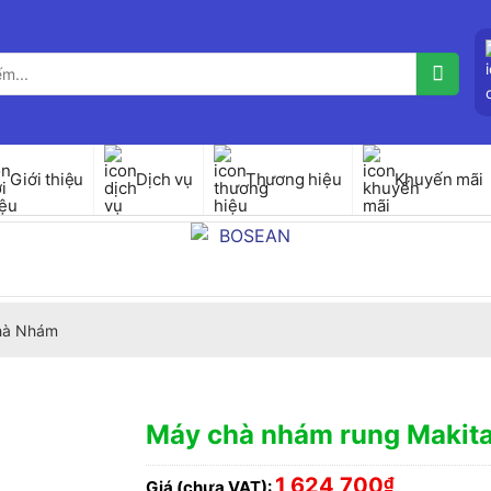
Giới thiệu
Dịch vụ
Thương hiệu
Khuyến mãi
hà Nhám
Máy chà nhám rung Makit
1,624,700
₫
Giá (chưa VAT):