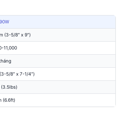
190W
 (3-5/8″ x 9″)
0-11,000
tháng
3-5/8″ x 7-1/4″)
 (3.5lbs)
 (6.6ft)