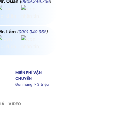
Mr. Quân
(
0909.346.736
)
Mr. Lâm
(
0901.940.968
)
MIỄN PHÍ VẬN
CHUYỂN
Đơn hàng > 3 triệu
IÁ
VIDEO