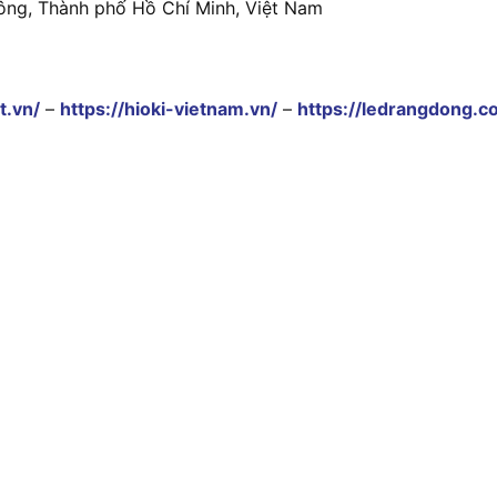
ông, Thành phố Hồ Chí Minh, Việt Nam
t.vn/
–
https://hioki-vietnam.vn/
–
https://ledrangdong.c