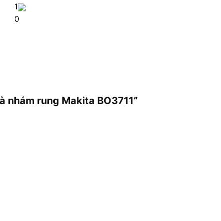
1
0
chà nhám rung Makita BO3711”