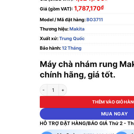
₫
1,787,170
Giá (gồm VAT):
Model / Mã đặt hàng:
BO3711
Thương hiệu:
Makita
Xuất xứ:
Trung Quốc
Bảo hành:
12 Tháng
Máy chà nhám rung Mak
chính hãng, giá tốt.
Máy chà nhám rung Makita BO3711 số lượng
THÊM VÀO GIỎ HÀ
MUA NGAY
HỖ TRỢ ĐẶT HÀNG/BÁO GIÁ Thứ 2 - Thứ