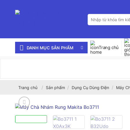
Bỏ
qua
Tìm
nội
kiếm:
dung
Trang chủ
DANH MỤC SẢN PHẨM
/
/
/
Trang chủ
Sản phẩm
Dụng Cụ Dùng Điện
Máy C