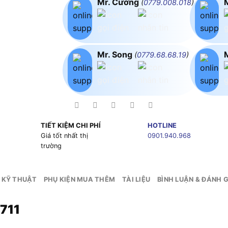
Mr. Cường
(
0779.008.018
)
Mr. Song
(
0779.68.68.19
)
TIẾT KIỆM CHI PHÍ
HOTLINE
g
Giá tốt nhất thị
0901.940.968
trường
 KỸ THUẬT
PHỤ KIỆN MUA THÊM
TÀI LIỆU
BÌNH LUẬN & ĐÁNH G
711