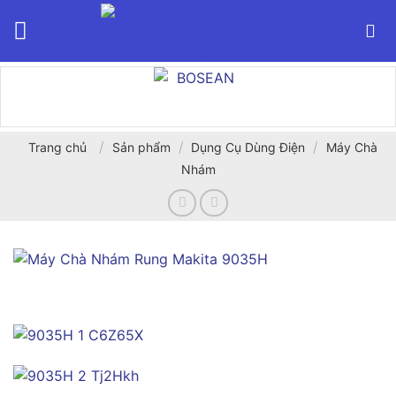
Bỏ
qua
nội
dung
/
/
/
Trang chủ
Sản phẩm
Dụng Cụ Dùng Điện
Máy Chà
Nhám