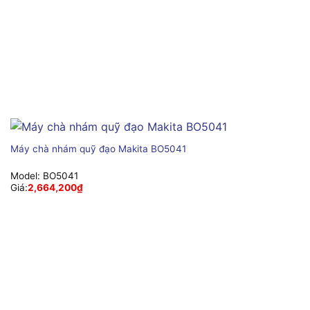
Máy chà nhám quỹ đạo Makita BO5041
Model:
BO5041
Giá:
2,664,200
₫