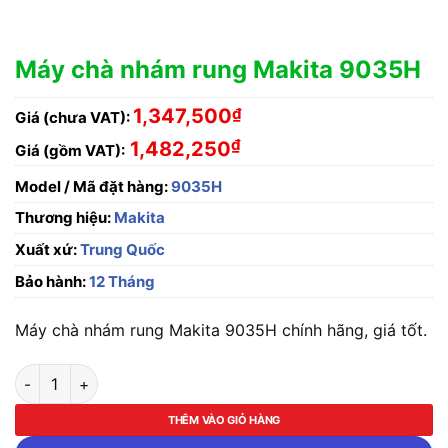
Máy chà nhám rung Makita 9035H
1,347,500
₫
Giá (chưa VAT):
₫
1,482,250
Giá (gồm VAT):
Model / Mã đặt hàng:
9035H
Thương hiệu:
Makita
Xuất xứ:
Trung Quốc
Bảo hành:
12 Tháng
Máy chà nhám rung Makita 9035H chính hãng, giá tốt.
Máy chà nhám rung Makita 9035H số lượng
THÊM VÀO GIỎ HÀNG