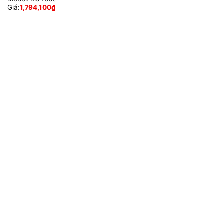
Giá:
1,794,100
₫