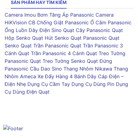
SẢN PHẨM HAY TÌM KIẾM
Camera Imou
Bơm Tăng Áp Panasonic
Camera
HiKVision
CB Chống Giật Panasonic
Ổ Cắm Panasonic
Ống Luồn Dây Điện Sino
Quạt Cây Panasonic
Quạt
Hộp Senko
Quạt Hút Senko
Quạt Panasonic
Quạt
Senko
Quạt Trần Panasonic
Quạt Trần Panasonic 3
Cánh
Quạt Trần Panasonic 4 Cánh
Quạt Treo Tường
Panasonic
Quạt Treo Tường Senko
Quạt Đứng
Panasonic
Cầu Dao Sino
Thang Nhôm Nikawa
Thang
Nhôm Ameca
Xe Đẩy Hàng 4 Bánh
Dây Cáp Điện –
Điện Nhẹ
Dụng Cụ Cầm Tay
Dụng Cụ Dùng Pin
Dụng
Cụ Dùng Điện
Quạt