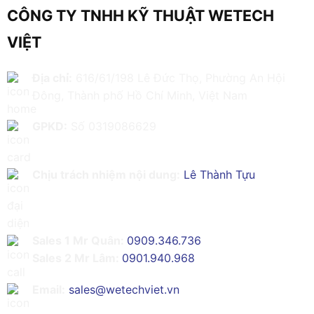
CÔNG TY TNHH KỸ THUẬT WETECH
VIỆT
Địa chỉ:
616/61/198 Lê Đức Thọ, Phường An Hội
Đông, Thành phố Hồ Chí Minh, Việt Nam
GPKD:
Số 0319086629
Chịu trách nhiệm nội dung:
Lê Thành Tựu
Sales 1 Mr Quân:
0909.346.736
Sales 2 Mr Lâm:
0901.940.968
Email:
sales@wetechviet.vn