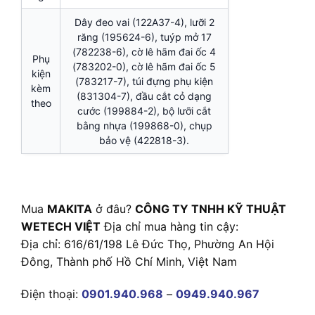
Dây đeo vai (122A37-4), lưỡi 2
răng (195624-6), tuýp mở 17
(782238-6), cờ lê hãm đai ốc 4
Phụ
(783202-0), cờ lê hãm đai ốc 5
kiện
(783217-7), túi đựng phụ kiện
kèm
(831304-7), đầu cắt cỏ dạng
theo
cước (199884-2), bộ lưỡi cắt
bằng nhựa (199868-0), chụp
bảo vệ (422818-3).
Mua
MAKITA
ở đâu?
CÔNG TY TNHH KỸ THUẬT
WETECH VIỆT
Địa chỉ mua hàng tin cậy:
Địa chỉ: 616/61/198 Lê Đức Thọ, Phường An Hội
Đông, Thành phố Hồ Chí Minh, Việt Nam
Điện thoại:
0901.940.968
–
0949.940.967