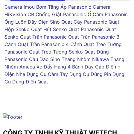
Camera Imou
Bơm Tăng Áp Panasonic
Camera
HiKVision
CB Chống Giật Panasonic
Ổ Cắm Panasonic
Ống Luồn Dây Điện Sino
Quạt Cây Panasonic
Quạt
Hộp Senko
Quạt Hút Senko
Quạt Panasonic
Quạt
Senko
Quạt Trần Panasonic
Quạt Trần Panasonic 3
Cánh
Quạt Trần Panasonic 4 Cánh
Quạt Treo Tường
Panasonic
Quạt Treo Tường Senko
Quạt Đứng
Panasonic
Cầu Dao Sino
Thang Nhôm Nikawa
Thang
Nhôm Ameca
Xe Đẩy Hàng 4 Bánh
Dây Cáp Điện –
Điện Nhẹ
Dụng Cụ Cầm Tay
Dụng Cụ Dùng Pin
Dụng
Cụ Dùng Điện
Quạt
CÔNG TY TNHH KỸ THUẬT WETECH