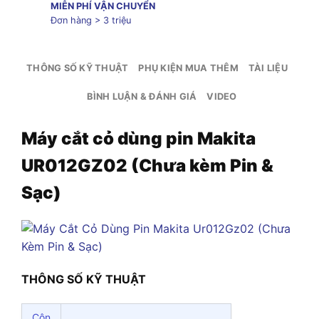
MIỄN PHÍ VẬN CHUYỂN
Đơn hàng > 3 triệu
THÔNG SỐ KỸ THUẬT
PHỤ KIỆN MUA THÊM
TÀI LIỆU
BÌNH LUẬN & ĐÁNH GIÁ
VIDEO
Máy cắt cỏ dùng pin Makita
UR012GZ02 (Chưa kèm Pin &
Sạc)
THÔNG SỐ KỸ THUẬT
Côn