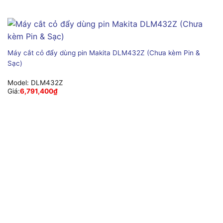
Máy cắt cỏ đẩy dùng pin Makita DLM432Z (Chưa kèm Pin &
Sạc)
Model:
DLM432Z
Giá:
6,791,400
₫