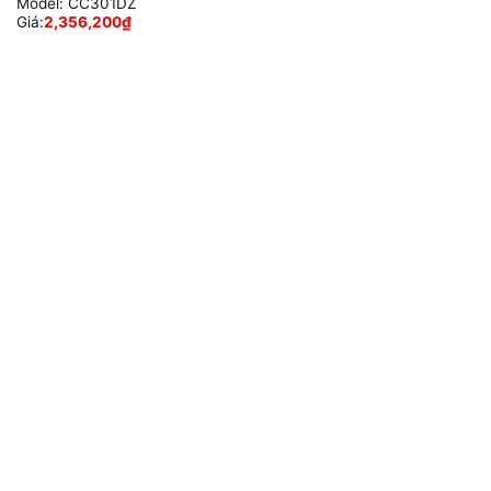
Model:
CC301DZ
Giá:
2,356,200
₫