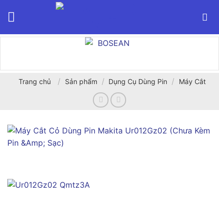
Bỏ
qua
nội
dung
/
/
/
Trang chủ
Sản phẩm
Dụng Cụ Dùng Pin
Máy Cắt