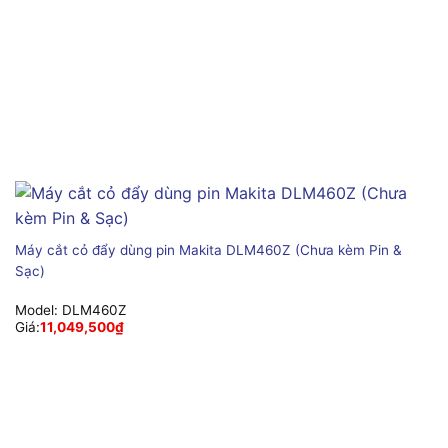
Máy cắt cỏ đẩy dùng pin Makita DLM460Z (Chưa kèm Pin &
Sạc)
Model:
DLM460Z
Giá:
11,049,500
₫