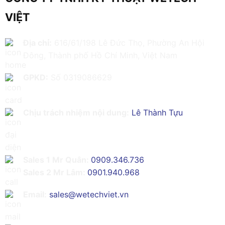
VIỆT
Địa chỉ:
616/61/198 Lê Đức Thọ, Phường An Hội
Đông, Thành phố Hồ Chí Minh, Việt Nam
GPKD:
Số 0319086629
Chịu trách nhiệm nội dung:
Lê Thành Tựu
Sales 1 Mr Quân:
0909.346.736
Sales 2 Mr Lâm:
0901.940.968
Email:
sales@wetechviet.vn