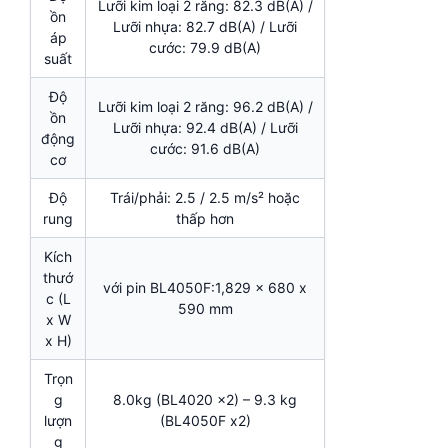
Lưỡi kim loại 2 răng: 82.3 dB(A) /
ồn
Lưỡi nhựa: 82.7 dB(A) / Lưỡi
áp
cước: 79.9 dB(A)
suất
Độ
Lưỡi kim loại 2 răng: 96.2 dB(A) /
ồn
Lưỡi nhựa: 92.4 dB(A) / Lưỡi
động
cước: 91.6 dB(A)
cơ
Độ
Trái/phải: 2.5 / 2.5 m/s² hoặc
rung
thấp hơn
Kích
thướ
với pin BL4050F:1,829 x 680 x
c (L
590 mm
x W
x H)
Trọn
g
8.0kg (BL4020 x2) – 9.3 kg
lượn
(BL4050F x2)
g