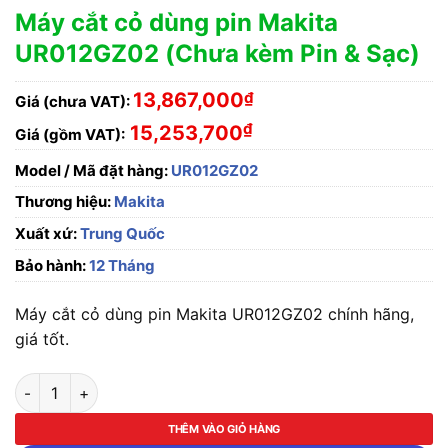
Máy cắt cỏ dùng pin Makita
UR012GZ02 (Chưa kèm Pin & Sạc)
13,867,000
₫
Giá (chưa VAT):
₫
15,253,700
Giá (gồm VAT):
Model / Mã đặt hàng:
UR012GZ02
Thương hiệu:
Makita
Xuất xứ:
Trung Quốc
Bảo hành:
12 Tháng
Máy cắt cỏ dùng pin Makita UR012GZ02 chính hãng,
giá tốt.
Máy cắt cỏ dùng pin Makita UR012GZ02 (Chưa kèm Pin & Sạc) 
THÊM VÀO GIỎ HÀNG