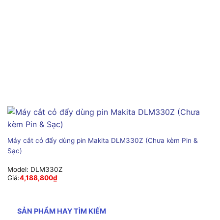
Máy cắt cỏ đẩy dùng pin Makita DLM330Z (Chưa kèm Pin &
Sạc)
Model:
DLM330Z
Giá:
4,188,800
₫
SẢN PHẨM HAY TÌM KIẾM