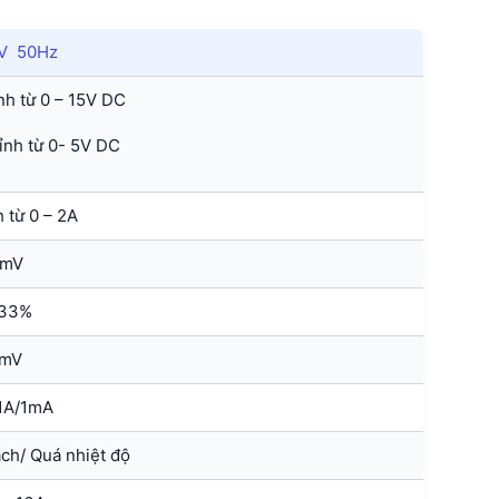
V 50Hz
nh từ 0 – 15V DC
ỉnh từ 0- 5V DC
 từ 0 – 2A
1mV
.33%
mV
.1A/1mA
ch/ Quá nhiệt độ