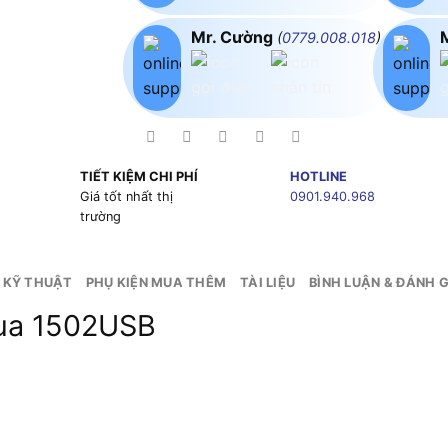
Mr. Cường
(
0779.008.018
)
TIẾT KIỆM CHI PHÍ
HOTLINE
g
Giá tốt nhất thị
0901.940.968
trường
 KỸ THUẬT
PHỤ KIỆN MUA THÊM
TÀI LIỆU
BÌNH LUẬN & ĐÁNH G
ua 1502USB