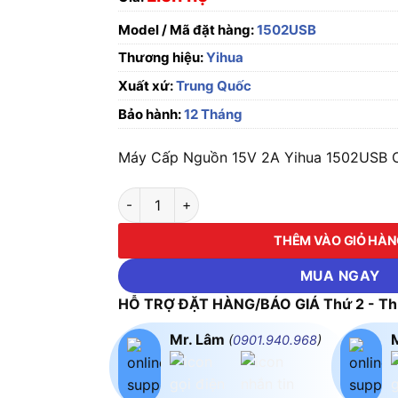
Model / Mã đặt hàng:
1502USB
Thương hiệu:
Yihua
Xuất xứ:
Trung Quốc
Bảo hành:
12 Tháng
Máy Cấp Nguồn 15V 2A Yihua 1502USB Ch
Máy Cấp Nguồn 15V 2A Yihua 1502USB số lư
THÊM VÀO GIỎ HÀ
MUA NGAY
HỖ TRỢ ĐẶT HÀNG/BÁO GIÁ Thứ 2 - Thứ
Mr. Lâm
(
0901.940.968
)