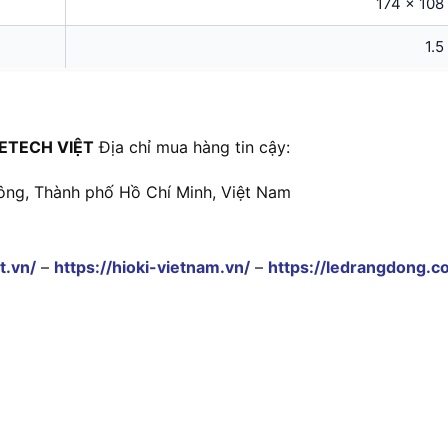
174 x 108
1.5
ETECH VIỆT
Địa chỉ mua hàng tin cậy:
ông, Thành phố Hồ Chí Minh, Việt Nam
t.vn/
–
https://hioki-vietnam.vn/
–
https://ledrangdong.c