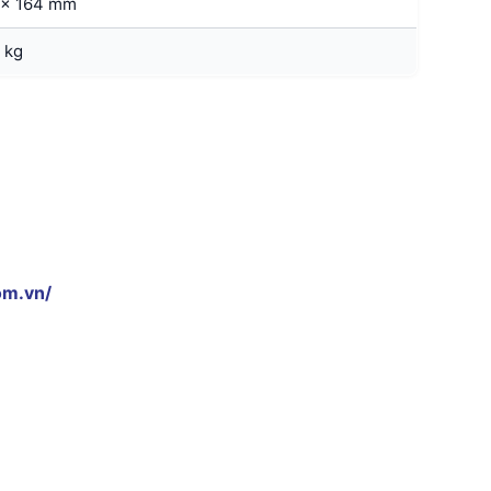
 x 164 mm
 kg
om.vn/