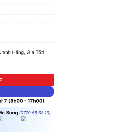
ính Hãng, Giá Tốt!
ợng
NG
 7 (8h00 - 17h00)
Mr. Song
(
0779.68.68.19
)