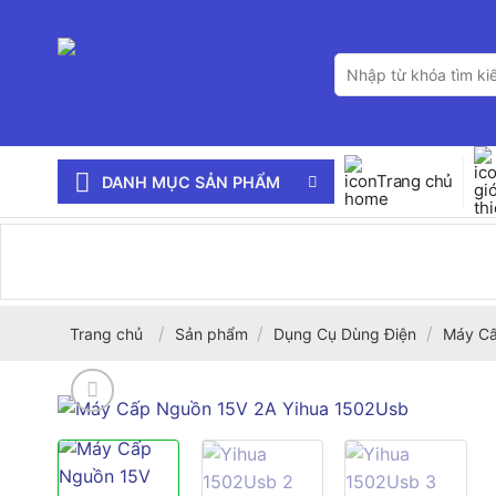
Bỏ
qua
Tìm
nội
kiếm:
dung
Trang chủ
DANH MỤC SẢN PHẨM
/
/
/
Trang chủ
Sản phẩm
Dụng Cụ Dùng Điện
Máy Cấ