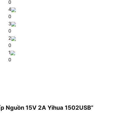
0
4
0
3
0
2
0
1
0
Cấp Nguồn 15V 2A Yihua 1502USB”