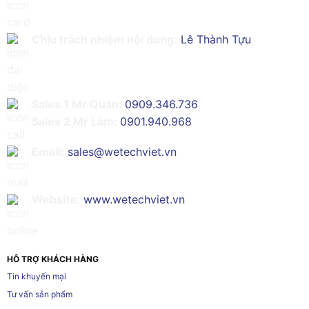
Chịu trách nhiệm nội dung:
Lê Thành Tựu
Sales 1 Mr Quân:
0909.346.736
Sales 2 Mr Lâm:
0901.940.968
Email:
sales@wetechviet.vn
Website:
www.wetechviet.vn
HỖ TRỢ KHÁCH HÀNG
Tin khuyến mại
Tư vấn sản phẩm