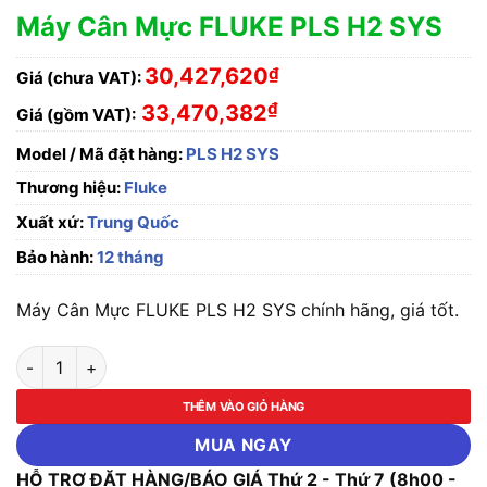
Máy Cân Mực FLUKE PLS H2 SYS
30,427,620
₫
Giá (chưa VAT):
₫
33,470,382
Giá (gồm VAT):
Model / Mã đặt hàng:
PLS H2 SYS
Thương hiệu:
Fluke
Xuất xứ:
Trung Quốc
Bảo hành:
12 tháng
Máy Cân Mực FLUKE PLS H2 SYS chính hãng, giá tốt.
Máy Cân Mực FLUKE PLS H2 SYS số lượng
THÊM VÀO GIỎ HÀNG
MUA NGAY
HỖ TRỢ ĐẶT HÀNG/BÁO GIÁ Thứ 2 - Thứ 7 (8h00 -