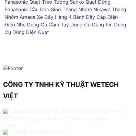
Panasonic
Quạt Treo Tường Senko
Quạt Đứng
Panasonic
Cầu Dao Sino
Thang Nhôm Nikawa
Thang
Nhôm Ameca
Xe Đẩy Hàng 4 Bánh
Dây Cáp Điện –
Điện Nhẹ
Dụng Cụ Cầm Tay
Dụng Cụ Dùng Pin
Dụng
Cụ Dùng Điện
Quạt
CÔNG TY TNHH KỸ THUẬT WETECH
VIỆT
Địa chỉ:
616/61/198 Lê Đức Thọ, Phường An Hội
Đông, Thành phố Hồ Chí Minh, Việt Nam
GPKD:
Số 0319086629