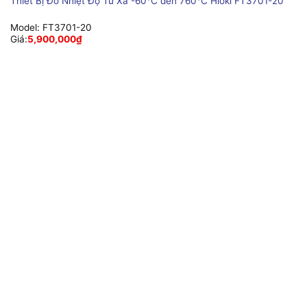
Thiết Bị Đo Nhiệt Độ Từ Xa -60°C đến 760°C Hioki FT3701-20
Model:
FT3701-20
Giá:
5,900,000
₫