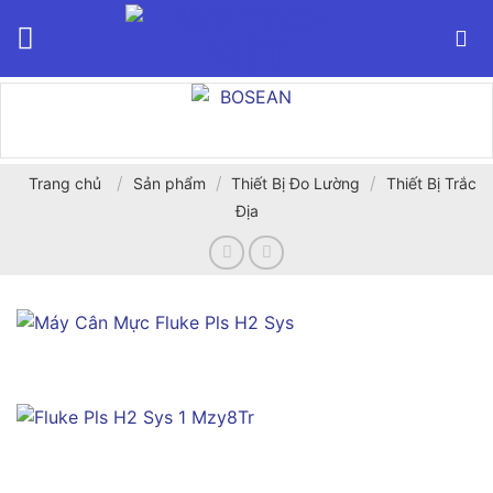
Bỏ
qua
nội
dung
/
/
/
Trang chủ
Sản phẩm
Thiết Bị Đo Lường
Thiết Bị Trắc
Địa