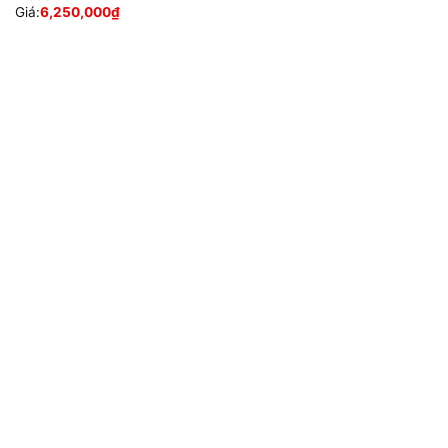
Giá:
6,250,000
₫