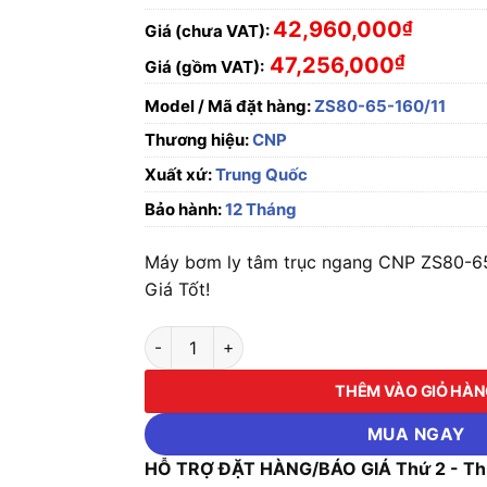
42,960,000
₫
Giá (chưa VAT):
₫
47,256,000
Giá (gồm VAT):
Model / Mã đặt hàng:
ZS80-65-160/11
Thương hiệu:
CNP
Xuất xứ:
Trung Quốc
Bảo hành:
12 Tháng
Máy bơm ly tâm trục ngang CNP ZS80-65
Giá Tốt!
Máy bơm ly tâm trục ngang CNP ZS80-65-160
THÊM VÀO GIỎ HÀ
MUA NGAY
HỖ TRỢ ĐẶT HÀNG/BÁO GIÁ Thứ 2 - Thứ