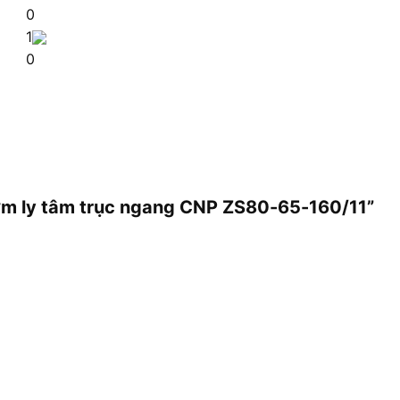
0
1
0
bơm ly tâm trục ngang CNP ZS80-65-160/11”