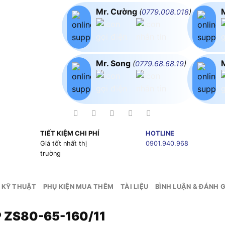
Mr. Cường
(
0779.008.018
)
Mr. Song
(
0779.68.68.19
)
TIẾT KIỆM CHI PHÍ
HOTLINE
g
Giá tốt nhất thị
0901.940.968
trường
 KỸ THUẬT
PHỤ KIỆN MUA THÊM
TÀI LIỆU
BÌNH LUẬN & ĐÁNH G
P ZS80-65-160/11