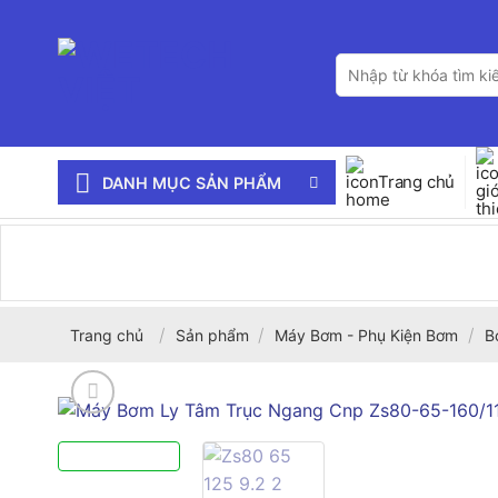
Bỏ
qua
Tìm
nội
kiếm:
dung
Trang chủ
DANH MỤC SẢN PHẨM
/
/
/
Trang chủ
Sản phẩm
Máy Bơm - Phụ Kiện Bơm
B