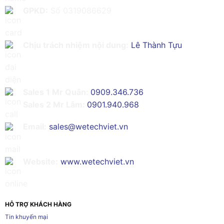
GPKD:
Số 0319086629
Chịu trách nhiệm nội dung:
Lê Thành Tựu
Sales 1 Mr Quân:
0909.346.736
Sales 2 Mr Lâm:
0901.940.968
Email:
sales@wetechviet.vn
Website:
www.wetechviet.vn
HỖ TRỢ KHÁCH HÀNG
Tin khuyến mại