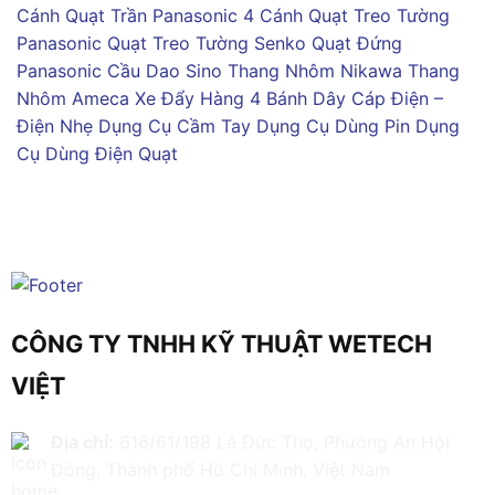
Cánh
Quạt Trần Panasonic 4 Cánh
Quạt Treo Tường
Panasonic
Quạt Treo Tường Senko
Quạt Đứng
Panasonic
Cầu Dao Sino
Thang Nhôm Nikawa
Thang
Nhôm Ameca
Xe Đẩy Hàng 4 Bánh
Dây Cáp Điện –
Điện Nhẹ
Dụng Cụ Cầm Tay
Dụng Cụ Dùng Pin
Dụng
Cụ Dùng Điện
Quạt
CÔNG TY TNHH KỸ THUẬT WETECH
VIỆT
Địa chỉ:
616/61/198 Lê Đức Thọ, Phường An Hội
Đông, Thành phố Hồ Chí Minh, Việt Nam