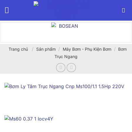
Bỏ
qua
nội
dung
/
/
/
Trang chủ
Sản phẩm
Máy Bơm - Phụ Kiện Bơm
Bơm
Trục Ngang