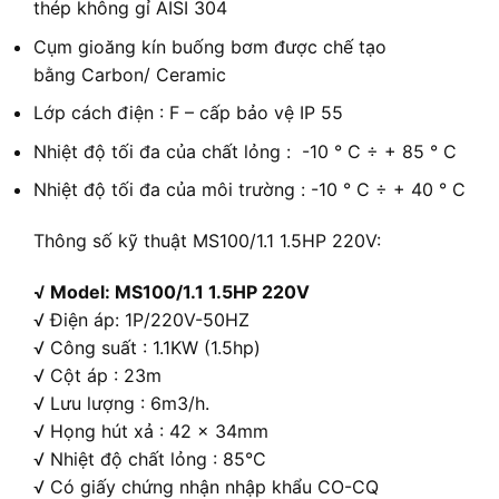
thép không gỉ AISI 304
Cụm gioăng kín buống bơm được chế tạo
bằng Carbon/ Ceramic
Lớp cách điện : F – cấp bảo vệ IP 55
Nhiệt độ tối đa của chất lỏng : -10 ° C ÷ + 85 ° C
Nhiệt độ tối đa của môi trường : -10 ° C ÷ + 40 ° C
Thông số kỹ thuật MS100/1.1 1.5HP 220V:
√ Model: MS100/1.1 1.5HP 220V
√ Điện áp: 1P/220V-50HZ
√ Công suất : 1.1KW (1.5hp)
√ Cột áp : 23m
√ Lưu lượng : 6m3/h.
√ Họng hút xả : 42 x 34mm
√ Nhiệt độ chất lỏng : 85°C
√ Có giấy chứng nhận nhập khẩu CO-CQ