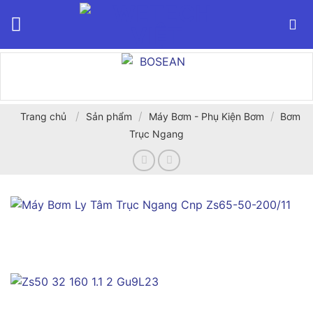
Bỏ
qua
nội
dung
/
/
/
Trang chủ
Sản phẩm
Máy Bơm - Phụ Kiện Bơm
Bơm
Trục Ngang