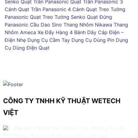
Senko
Quạt Trần Panasonic
Quạt Trần Panasonic 3
Cánh
Quạt Trần Panasonic 4 Cánh
Quạt Treo Tường
Panasonic
Quạt Treo Tường Senko
Quạt Đứng
Panasonic
Cầu Dao Sino
Thang Nhôm Nikawa
Thang
Nhôm Ameca
Xe Đẩy Hàng 4 Bánh
Dây Cáp Điện –
Điện Nhẹ
Dụng Cụ Cầm Tay
Dụng Cụ Dùng Pin
Dụng
Cụ Dùng Điện
Quạt
CÔNG TY TNHH KỸ THUẬT WETECH
VIỆT
Địa chỉ:
616/61/198 Lê Đức Thọ, Phường An Hội
Đông, Thành phố Hồ Chí Minh, Việt Nam