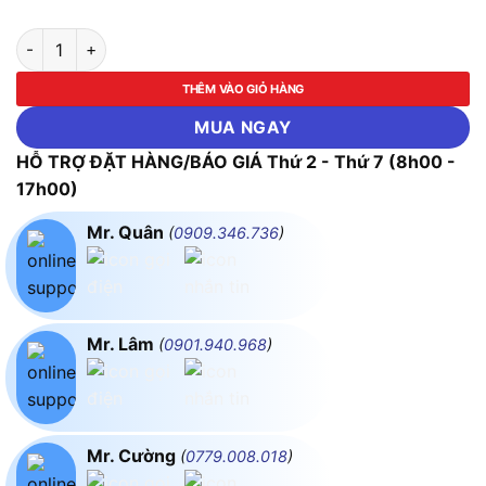
Máy bơm ly tâm trục ngang CNP ZS65-50-200/11 số lượng
THÊM VÀO GIỎ HÀNG
MUA NGAY
HỖ TRỢ ĐẶT HÀNG/BÁO GIÁ Thứ 2 - Thứ 7 (8h00 -
17h00)
Mr. Quân
(
0909.346.736
)
Mr. Lâm
(
0901.940.968
)
Mr. Cường
(
0779.008.018
)