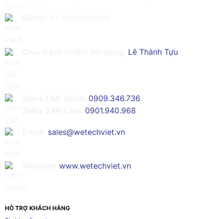
GPKD:
Số 0319086629
Chịu trách nhiệm nội dung:
Lê Thành Tựu
Sales 1 Mr Quân:
0909.346.736
Sales 2 Mr Lâm:
0901.940.968
Email:
sales@wetechviet.vn
Website:
www.wetechviet.vn
HỖ TRỢ KHÁCH HÀNG