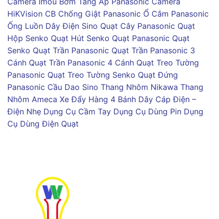
Camera Imou
Bơm Tăng Áp Panasonic
Camera
HiKVision
CB Chống Giật Panasonic
Ổ Cắm Panasonic
Ống Luồn Dây Điện Sino
Quạt Cây Panasonic
Quạt
Hộp Senko
Quạt Hút Senko
Quạt Panasonic
Quạt
Senko
Quạt Trần Panasonic
Quạt Trần Panasonic 3
Cánh
Quạt Trần Panasonic 4 Cánh
Quạt Treo Tường
Panasonic
Quạt Treo Tường Senko
Quạt Đứng
Panasonic
Cầu Dao Sino
Thang Nhôm Nikawa
Thang
Nhôm Ameca
Xe Đẩy Hàng 4 Bánh
Dây Cáp Điện –
Điện Nhẹ
Dụng Cụ Cầm Tay
Dụng Cụ Dùng Pin
Dụng
Cụ Dùng Điện
Quạt