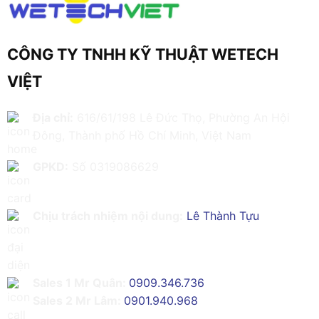
CÔNG TY TNHH KỸ THUẬT WETECH
VIỆT
Địa chỉ:
616/61/198 Lê Đức Thọ, Phường An Hội
Đông, Thành phố Hồ Chí Minh, Việt Nam
GPKD:
Số 0319086629
Chịu trách nhiệm nội dung:
Lê Thành Tựu
Sales 1 Mr Quân:
0909.346.736
Sales 2 Mr Lâm:
0901.940.968