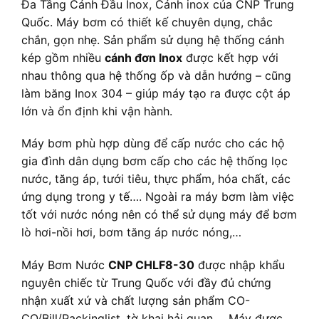
Đa Tầng Cánh Đầu Inox, Cánh inox của CNP Trung
Quốc. Máy bơm có thiết kế chuyên dụng, chắc
chắn, gọn nhẹ. Sản phẩm sử dụng hệ thống cánh
kép gồm nhiều
cánh đơn Inox
được kết hợp với
nhau thông qua hệ thống ốp và dẫn hướng – cũng
làm băng Inox 304 – giúp máy tạo ra được cột áp
lớn và ổn định khi vận hành.
Máy bơm phù hợp dùng để cấp nước cho các hộ
gia đình dân dụng bơm cấp cho các hệ thống lọc
nước, tăng áp, tưới tiêu, thực phẩm, hóa chất, các
ứng dụng trong y tế…. Ngoài ra máy bơm làm việc
tốt với nước nóng nên có thể sử dụng máy để bơm
lò hơi-nồi hơi, bơm tăng áp nước nóng,…
Máy Bơm Nước
CNP CHLF8-30
được nhập khẩu
nguyên chiếc từ Trung Quốc với đầy đủ chứng
nhận xuất xứ và chất lượng sản phẩm CO-
CQ/Bill/Packinglist, tờ khai hải quan…. Máy được