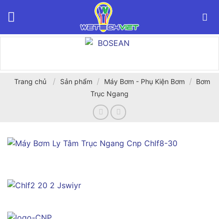
Bỏ
qua
nội
dung
/
/
/
Trang chủ
Sản phẩm
Máy Bơm - Phụ Kiện Bơm
Bơm
Trục Ngang