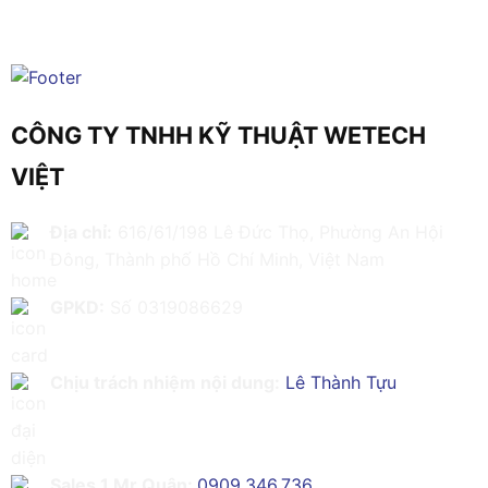
CÔNG TY TNHH KỸ THUẬT WETECH
VIỆT
Địa chỉ:
616/61/198 Lê Đức Thọ, Phường An Hội
Đông, Thành phố Hồ Chí Minh, Việt Nam
GPKD:
Số 0319086629
Chịu trách nhiệm nội dung:
Lê Thành Tựu
Sales 1 Mr Quân:
0909.346.736