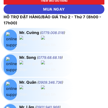
THÊM VÀO GIỎ HÀNG
MUA NGAY
HỖ TRỢ ĐẶT HÀNG/BÁO GIÁ Thứ 2 - Thứ 7 (8h00 -
17h00)
Mr. Cường
(
0779.008.018
)
Mr. Song
(
0779.68.68.19
)
Mr. Quân
(
0909.346.736
)
Mr. Lâm
(
0901.940.968
)