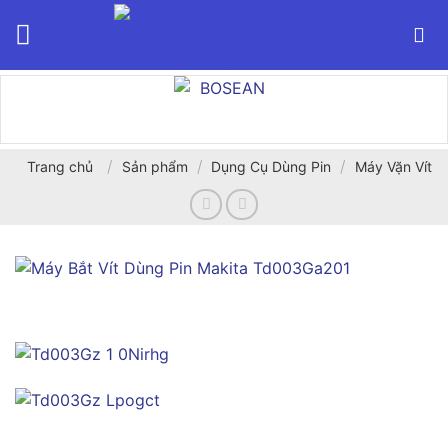
Bỏ
qua
nội
dung
/
/
/
Trang chủ
Sản phẩm
Dụng Cụ Dùng Pin
Máy Vặn Vít