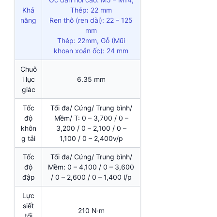
Khả
Thép: 22 mm
năng
Ren thô (ren dài): 22 – 125
mm
Thép: 22mm, Gỗ (Mũi
khoan xoắn ốc): 24 mm
Chuô
i lục
6.35 mm
giác
Tốc
Tối đa/ Cứng/ Trung bình/
độ
Mềm/ T: 0 – 3,700 / 0 –
khôn
3,200 / 0 – 2,100 / 0 –
g tải
1,100 / 0 – 2,400v/p
Tốc
Tối đa/ Cứng/ Trung bình/
độ
Mềm: 0 – 4,100 / 0 – 3,600
đập
/ 0 – 2,600 / 0 – 1,400 l/p
Lực
siết
210 N·m
tối