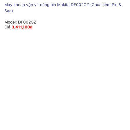
Máy khoan vặn vít dùng pin Makita DF002GZ (Chưa kèm Pin &
Sạc)
Model:
DF002GZ
Giá:
3,411,100
₫