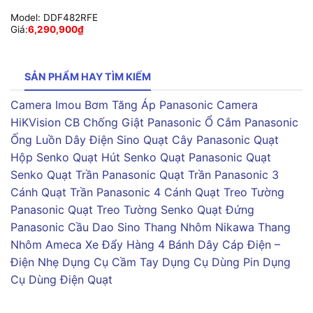
Model:
DDF482RFE
Giá:
6,290,900
₫
SẢN PHẨM HAY TÌM KIẾM
Camera Imou
Bơm Tăng Áp Panasonic
Camera
HiKVision
CB Chống Giật Panasonic
Ổ Cắm Panasonic
Ống Luồn Dây Điện Sino
Quạt Cây Panasonic
Quạt
Hộp Senko
Quạt Hút Senko
Quạt Panasonic
Quạt
Senko
Quạt Trần Panasonic
Quạt Trần Panasonic 3
Cánh
Quạt Trần Panasonic 4 Cánh
Quạt Treo Tường
Panasonic
Quạt Treo Tường Senko
Quạt Đứng
Panasonic
Cầu Dao Sino
Thang Nhôm Nikawa
Thang
Nhôm Ameca
Xe Đẩy Hàng 4 Bánh
Dây Cáp Điện –
Điện Nhẹ
Dụng Cụ Cầm Tay
Dụng Cụ Dùng Pin
Dụng
Cụ Dùng Điện
Quạt