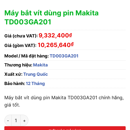
Máy bắt vít dùng pin Makita
TD003GA201
9,332,400
₫
Giá (chưa VAT):
₫
10,265,640
Giá (gồm VAT):
Model / Mã đặt hàng:
TD003GA201
Thương hiệu:
Makita
Xuất xứ:
Trung Quốc
Bảo hành:
12 Tháng
Máy bắt vít dùng pin Makita TD003GA201 chính hãng,
giá tốt.
Máy bắt vít dùng pin Makita TD003GA201 số lượng