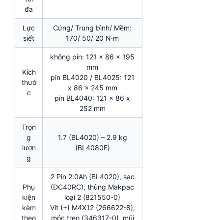
đa
Lực
Cứng/ Trung bình/ Mềm:
siết
170/ 50/ 20 N·m
không pin: 121 x 86 x 195
mm
Kích
pin BL4020 / BL4025: 121
thướ
x 86 x 245 mm
c
pin BL4040: 121 x 86 x
252 mm
Trọn
g
1.7 (BL4020) – 2.9 kg
lượn
(BL4080F)
g
2 Pin 2.0Ah (BL4020), sạc
Phụ
(DC40RC), thùng Makpac
kiện
loại 2 (821550-0)
kèm
Vít (+) M4X12 (266622-8),
theo
móc treo (346317-0), mũi