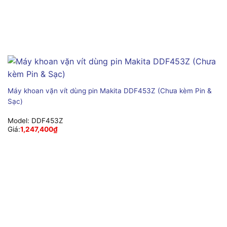
Máy khoan vặn vít dùng pin Makita DDF453Z (Chưa kèm Pin &
Sạc)
Model:
DDF453Z
Giá:
1,247,400
₫