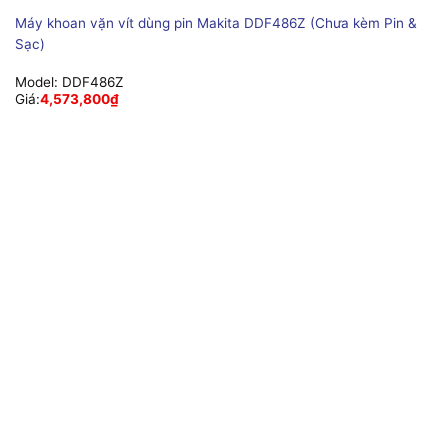
Máy khoan vặn vít dùng pin Makita DDF486Z (Chưa kèm Pin &
Sạc)
Model:
DDF486Z
Giá:
4,573,800
₫