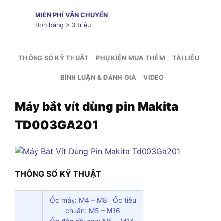
MIỄN PHÍ VẬN CHUYỂN
Đơn hàng > 3 triệu
THÔNG SỐ KỸ THUẬT
PHỤ KIỆN MUA THÊM
TÀI LIỆU
BÌNH LUẬN & ĐÁNH GIÁ
VIDEO
Máy bắt vít dùng pin Makita
TD003GA201
THÔNG SỐ KỸ THUẬT
Ốc máy: M4 – M8 , Ốc tiêu
chuẩn: M5 – M16
Ốc đàn hồi cao: M5 – M14,