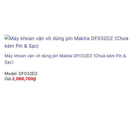
Máy khoan vặn vít dùng pin Makita DF032DZ (Chưa kèm Pin &
Sạc)
Model:
DF032DZ
Giá:
2,086,700
₫