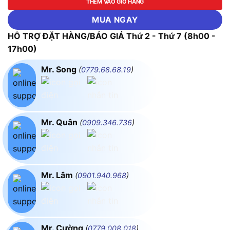
THÊM VÀO GIỎ HÀNG
MUA NGAY
HỖ TRỢ ĐẶT HÀNG/BÁO GIÁ Thứ 2 - Thứ 7 (8h00 -
17h00)
Mr. Song
(
0779.68.68.19
)
Mr. Quân
(
0909.346.736
)
Mr. Lâm
(
0901.940.968
)
Mr. Cường
(
0779.008.018
)