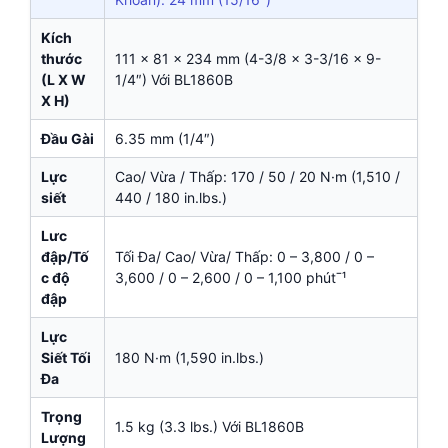
Kích
thước
111 x 81 x 234 mm (4-3/8 x 3-3/16 x 9-
(L X W
1/4″) Với BL1860B
X H)
Đầu Gài
6.35 mm (1/4″)
Lực
Cao/ Vừa / Thấp: 170 / 50 / 20 N·m (1,510 /
siết
440 / 180 in.lbs.)
Lưc
đập/Tố
Tối Đa/ Cao/ Vừa/ Thấp: 0 – 3,800 / 0 –
c độ
3,600 / 0 – 2,600 / 0 – 1,100 phútˉ¹
đập
Lực
Siết Tối
180 N·m (1,590 in.lbs.)
Đa
Trọng
1.5 kg (3.3 lbs.) Với BL1860B
Lượng