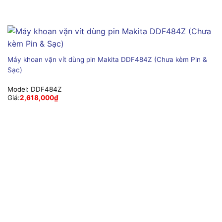
Máy khoan vặn vít dùng pin Makita DDF484Z (Chưa kèm Pin &
Sạc)
Model:
DDF484Z
Giá:
2,618,000
₫