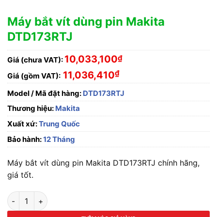
Máy bắt vít dùng pin Makita
DTD173RTJ
10,033,100
₫
Giá (chưa VAT):
₫
11,036,410
Giá (gồm VAT):
Model / Mã đặt hàng:
DTD173RTJ
Thương hiệu:
Makita
Xuất xứ:
Trung Quốc
Bảo hành:
12 Tháng
Máy bắt vít dùng pin Makita DTD173RTJ chính hãng,
giá tốt.
Máy bắt vít dùng pin Makita DTD173RTJ số lượng