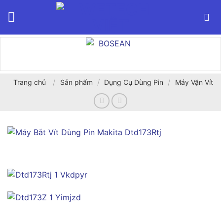
Bỏ
qua
nội
dung
/
/
/
Trang chủ
Sản phẩm
Dụng Cụ Dùng Pin
Máy Vặn Vít