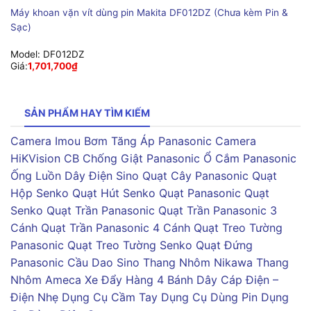
Máy khoan vặn vít dùng pin Makita DF012DZ (Chưa kèm Pin &
Sạc)
Model:
DF012DZ
Giá:
1,701,700
₫
SẢN PHẨM HAY TÌM KIẾM
Camera Imou
Bơm Tăng Áp Panasonic
Camera
HiKVision
CB Chống Giật Panasonic
Ổ Cắm Panasonic
Ống Luồn Dây Điện Sino
Quạt Cây Panasonic
Quạt
Hộp Senko
Quạt Hút Senko
Quạt Panasonic
Quạt
Senko
Quạt Trần Panasonic
Quạt Trần Panasonic 3
Cánh
Quạt Trần Panasonic 4 Cánh
Quạt Treo Tường
Panasonic
Quạt Treo Tường Senko
Quạt Đứng
Panasonic
Cầu Dao Sino
Thang Nhôm Nikawa
Thang
Nhôm Ameca
Xe Đẩy Hàng 4 Bánh
Dây Cáp Điện –
Điện Nhẹ
Dụng Cụ Cầm Tay
Dụng Cụ Dùng Pin
Dụng