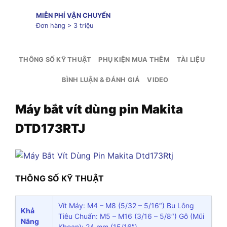
MIỄN PHÍ VẬN CHUYỂN
Đơn hàng > 3 triệu
THÔNG SỐ KỸ THUẬT
PHỤ KIỆN MUA THÊM
TÀI LIỆU
BÌNH LUẬN & ĐÁNH GIÁ
VIDEO
Máy bắt vít dùng pin Makita
DTD173RTJ
THÔNG SỐ KỸ THUẬT
Vít Máy: M4 – M8 (5/32 – 5/16″) Bu Lông
Khả
Tiêu Chuẩn: M5 – M16 (3/16 – 5/8″) Gỗ (Mũi
Năng
Khoan): 24 mm (15/16″)