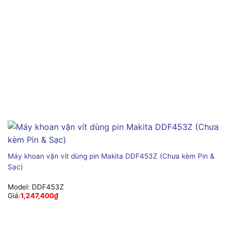
Máy khoan vặn vít dùng pin Makita DDF453Z (Chưa kèm Pin &
Sạc)
Model:
DDF453Z
Giá:
1,247,400
₫