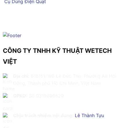
Cụ Dùng Điện
Quạt
CÔNG TY TNHH KỸ THUẬT WETECH
VIỆT
Địa chỉ:
616/61/198 Lê Đức Thọ, Phường An Hội
Đông, Thành phố Hồ Chí Minh, Việt Nam
GPKD:
Số 0319086629
Chịu trách nhiệm nội dung:
Lê Thành Tựu