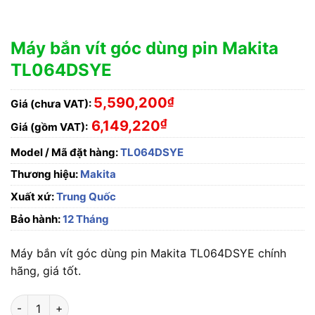
Máy bắn vít góc dùng pin Makita
TL064DSYE
5,590,200
₫
Giá (chưa VAT):
₫
6,149,220
Giá (gồm VAT):
Model / Mã đặt hàng:
TL064DSYE
Thương hiệu:
Makita
Xuất xứ:
Trung Quốc
Bảo hành:
12 Tháng
Máy bắn vít góc dùng pin Makita TL064DSYE chính
hãng, giá tốt.
Máy bắn vít góc dùng pin Makita TL064DSYE số lượng