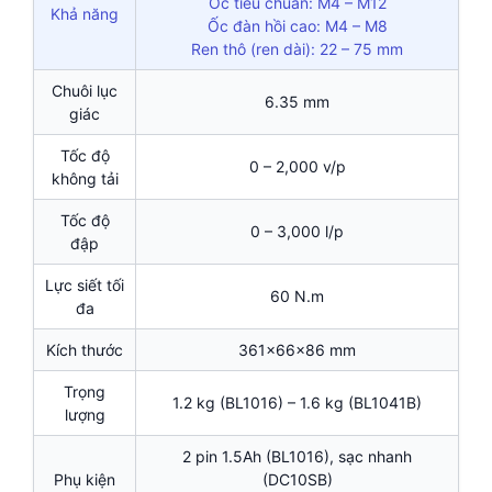
Ốc tiêu chuẩn: M4 – M12
Khả năng
Ốc đàn hồi cao: M4 – M8
Ren thô (ren dài): 22 – 75 mm
Chuôi lục
6.35 mm
giác
Tốc độ
0 – 2,000 v/p
không tải
Tốc độ
0 – 3,000 l/p
đập
Lực siết tối
60 N.m
đa
Kích thước
361x66x86 mm
Trọng
1.2 kg (BL1016) – 1.6 kg (BL1041B)
lượng
2 pin 1.5Ah (BL1016), sạc nhanh
Phụ kiện
(DC10SB)