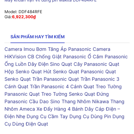
Máy khoan vặn vít dùng pin Makita DDF484RFE
Model:
DDF484RFE
Giá:
6,922,300
₫
SẢN PHẨM HAY TÌM KIẾM
Camera Imou
Bơm Tăng Áp Panasonic
Camera
HiKVision
CB Chống Giật Panasonic
Ổ Cắm Panasonic
Ống Luồn Dây Điện Sino
Quạt Cây Panasonic
Quạt
Hộp Senko
Quạt Hút Senko
Quạt Panasonic
Quạt
Senko
Quạt Trần Panasonic
Quạt Trần Panasonic 3
Cánh
Quạt Trần Panasonic 4 Cánh
Quạt Treo Tường
Panasonic
Quạt Treo Tường Senko
Quạt Đứng
Panasonic
Cầu Dao Sino
Thang Nhôm Nikawa
Thang
Nhôm Ameca
Xe Đẩy Hàng 4 Bánh
Dây Cáp Điện –
Điện Nhẹ
Dụng Cụ Cầm Tay
Dụng Cụ Dùng Pin
Dụng
Cụ Dùng Điện
Quạt