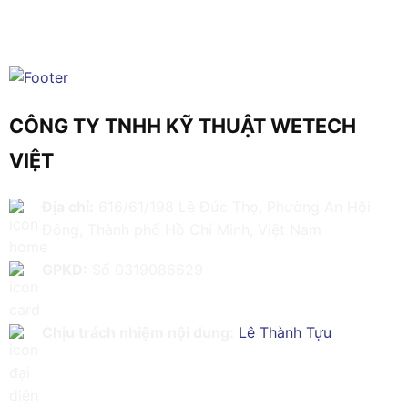
CÔNG TY TNHH KỸ THUẬT WETECH
VIỆT
Địa chỉ:
616/61/198 Lê Đức Thọ, Phường An Hội
Đông, Thành phố Hồ Chí Minh, Việt Nam
GPKD:
Số 0319086629
Chịu trách nhiệm nội dung:
Lê Thành Tựu