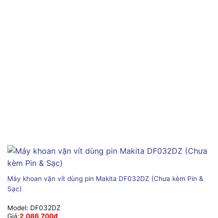
Máy khoan vặn vít dùng pin Makita DF032DZ (Chưa kèm Pin &
Sạc)
Model:
DF032DZ
Giá:
2,086,700
₫