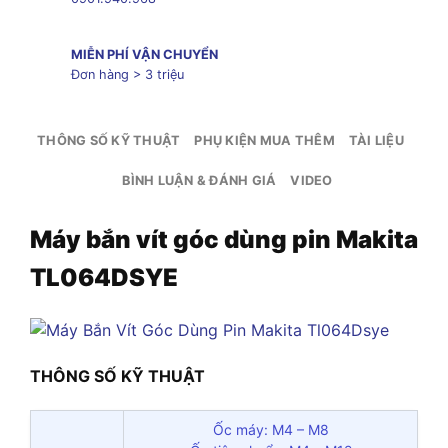
MIỄN PHÍ VẬN CHUYỂN
Đơn hàng > 3 triệu
THÔNG SỐ KỸ THUẬT
PHỤ KIỆN MUA THÊM
TÀI LIỆU
BÌNH LUẬN & ĐÁNH GIÁ
VIDEO
Máy bắn vít góc dùng pin Makita
TL064DSYE
THÔNG SỐ KỸ THUẬT
Ốc máy: M4 – M8