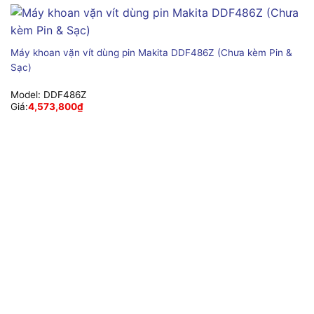
Máy khoan vặn vít dùng pin Makita DDF486Z (Chưa kèm Pin &
Sạc)
Model:
DDF486Z
Giá:
4,573,800
₫