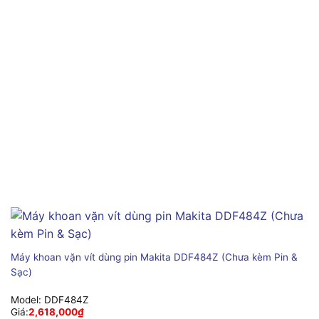
Máy khoan vặn vít dùng pin Makita DDF484Z (Chưa kèm Pin &
Sạc)
Model:
DDF484Z
Giá:
2,618,000
₫