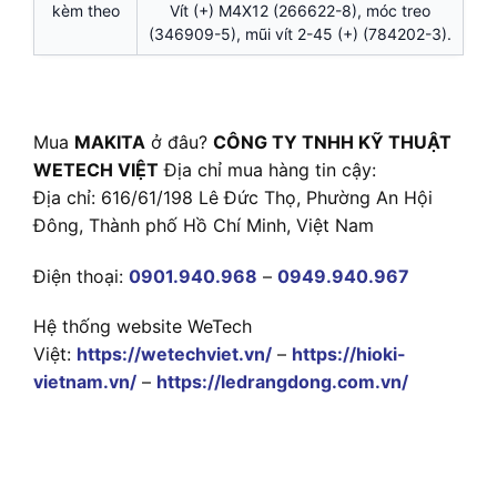
kèm theo
Vít (+) M4X12 (266622-8), móc treo
(346909-5), mũi vít 2-45 (+) (784202-3).
Mua
MAKITA
ở đâu?
CÔNG TY TNHH KỸ THUẬT
WETECH VIỆT
Địa chỉ mua hàng tin cậy:
Địa chỉ: 616/61/198 Lê Đức Thọ, Phường An Hội
Đông, Thành phố Hồ Chí Minh, Việt Nam
Điện thoại:
0901.940.968
–
0949.940.967
Hệ thống website WeTech
Việt:
https://wetechviet.vn/
–
https://hioki-
vietnam.vn/
–
https://ledrangdong.com.vn/