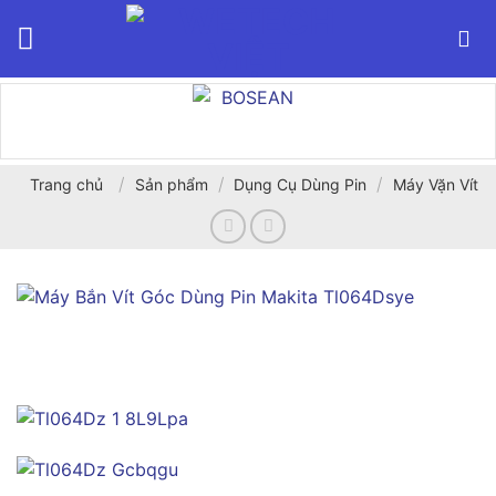
Bỏ
qua
nội
dung
/
/
/
Trang chủ
Sản phẩm
Dụng Cụ Dùng Pin
Máy Vặn Vít