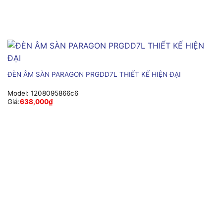
ĐÈN ÂM SÀN PARAGON PRGDD7L THIẾT KẾ HIỆN ĐẠI
Model:
1208095866c6
Giá:
638,000
₫