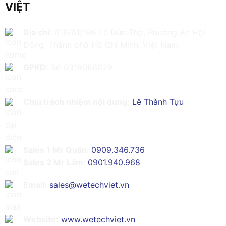
VIỆT
Địa chỉ:
616/61/198 Lê Đức Thọ, Phường An Hội
Đông, Thành phố Hồ Chí Minh, Việt Nam
GPKD:
Số 0319086629
Chịu trách nhiệm nội dung:
Lê Thành Tựu
Sales 1 Mr Quân:
0909.346.736
Sales 2 Mr Lâm:
0901.940.968
Email:
sales@wetechviet.vn
Website:
www.wetechviet.vn