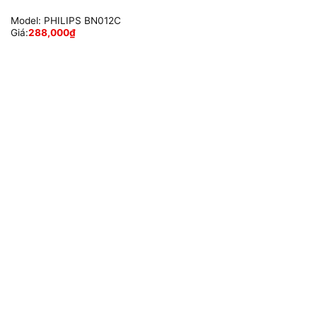
Model:
PHILIPS BN012C
Giá:
288,000
₫