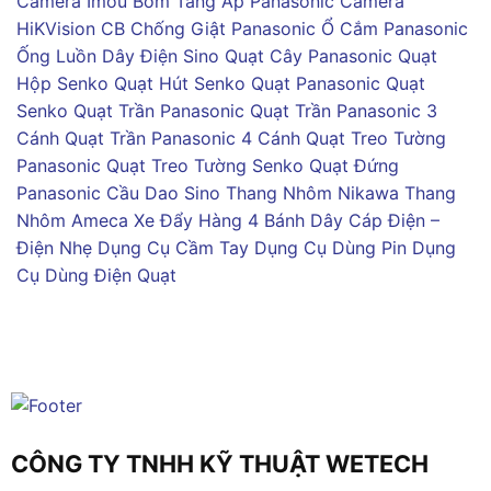
Camera Imou
Bơm Tăng Áp Panasonic
Camera
HiKVision
CB Chống Giật Panasonic
Ổ Cắm Panasonic
Ống Luồn Dây Điện Sino
Quạt Cây Panasonic
Quạt
Hộp Senko
Quạt Hút Senko
Quạt Panasonic
Quạt
Senko
Quạt Trần Panasonic
Quạt Trần Panasonic 3
Cánh
Quạt Trần Panasonic 4 Cánh
Quạt Treo Tường
Panasonic
Quạt Treo Tường Senko
Quạt Đứng
Panasonic
Cầu Dao Sino
Thang Nhôm Nikawa
Thang
Nhôm Ameca
Xe Đẩy Hàng 4 Bánh
Dây Cáp Điện –
Điện Nhẹ
Dụng Cụ Cầm Tay
Dụng Cụ Dùng Pin
Dụng
Cụ Dùng Điện
Quạt
CÔNG TY TNHH KỸ THUẬT WETECH