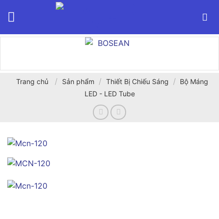
Bỏ
qua
nội
dung
/
/
/
Trang chủ
Sản phẩm
Thiết Bị Chiếu Sáng
Bộ Máng
LED - LED Tube