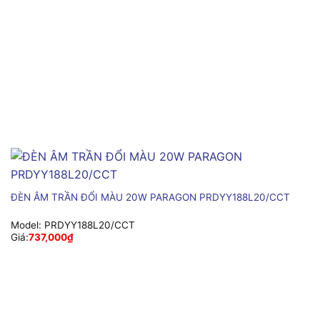
ĐÈN ÂM TRẦN ĐỔI MÀU 20W PARAGON PRDYY188L20/CCT
Model:
PRDYY188L20/CCT
Giá:
737,000
₫