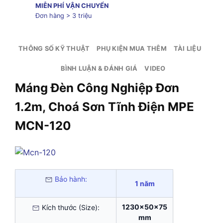
MIỄN PHÍ VẬN CHUYỂN
Đơn hàng > 3 triệu
THÔNG SỐ KỸ THUẬT
PHỤ KIỆN MUA THÊM
TÀI LIỆU
BÌNH LUẬN & ĐÁNH GIÁ
VIDEO
Máng Đèn Công Nghiệp Đơn
1.2m, Choá Sơn Tĩnh Điện MPE
MCN-120
Bảo hành:
1 năm
1230x50x75
Kích thước (Size):
mm