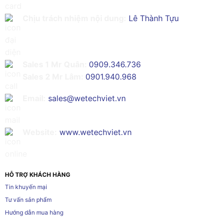
Chịu trách nhiệm nội dung:
Lê Thành Tựu
Sales 1 Mr Quân:
0909.346.736
Sales 2 Mr Lâm:
0901.940.968
Email:
sales@wetechviet.vn
Website:
www.wetechviet.vn
HỖ TRỢ KHÁCH HÀNG
Tin khuyến mại
Tư vấn sản phẩm
Hướng dẫn mua hàng