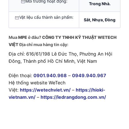
Môi trường hoạt động:
Trong Nhà.
Vật liệu cấu thành sản phẩm:
Sắt, Nhựa, Đồng
Mua
MPE
ở đâu?
CÔNG TY TNHH KỸ THUẬT WETECH
VIỆT
Địa chỉ mua hàng tin cậy:
Địa chỉ: 616/61/198 Lê Đức Thọ, Phường An Hội
Đông, Thành phố Hồ Chí Minh, Việt Nam
Điện thoại:
0901.940.968
–
0949.940.967
Hệ thống website WeTech
Việt:
https://wetechviet.vn/
–
https://hioki-
vietnam.vn/
–
https://ledrangdong.com.vn/