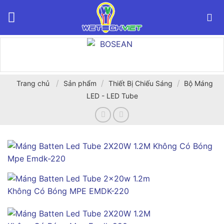
Bỏ
qua
nội
dung
/
/
/
Trang chủ
Sản phẩm
Thiết Bị Chiếu Sáng
Bộ Máng
LED - LED Tube