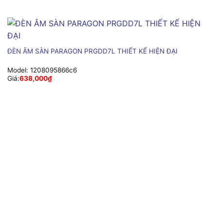
ĐÈN ÂM SÀN PARAGON PRGDD7L THIẾT KẾ HIỆN ĐẠI
Model:
1208095866c6
Giá:
638,000
₫