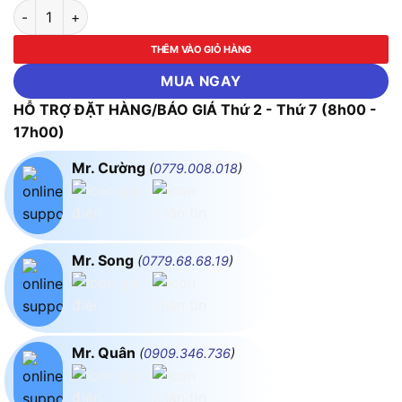
Máng Batten Led Tube 2x20w 1.2m Không Có Bóng MPE EMDK
THÊM VÀO GIỎ HÀNG
MUA NGAY
HỖ TRỢ ĐẶT HÀNG/BÁO GIÁ Thứ 2 - Thứ 7 (8h00 -
17h00)
Mr. Cường
(
0779.008.018
)
Mr. Song
(
0779.68.68.19
)
Mr. Quân
(
0909.346.736
)