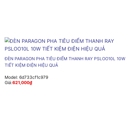
ĐÈN PARAGON PHA TIÊU ĐIỂM THANH RAY PSLOO10L 10W
TIẾT KIỆM ĐIỆN HIỆU QUẢ
Model:
6d733cf1c979
Giá:
621,000
₫