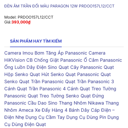
ĐÈN ÂM TRẦN ĐỔI MÀU PARAGON 12W PRDOO157L12/CCT
Model:
PRDOO157L12/CCT
Giá:
393,000
₫
SẢN PHẨM HAY TÌM KIẾM
Camera Imou
Bơm Tăng Áp Panasonic
Camera
HiKVision
CB Chống Giật Panasonic
Ổ Cắm Panasonic
Ống Luồn Dây Điện Sino
Quạt Cây Panasonic
Quạt
Hộp Senko
Quạt Hút Senko
Quạt Panasonic
Quạt
Senko
Quạt Trần Panasonic
Quạt Trần Panasonic 3
Cánh
Quạt Trần Panasonic 4 Cánh
Quạt Treo Tường
Panasonic
Quạt Treo Tường Senko
Quạt Đứng
Panasonic
Cầu Dao Sino
Thang Nhôm Nikawa
Thang
Nhôm Ameca
Xe Đẩy Hàng 4 Bánh
Dây Cáp Điện –
Điện Nhẹ
Dụng Cụ Cầm Tay
Dụng Cụ Dùng Pin
Dụng
Cụ Dùng Điện
Quạt