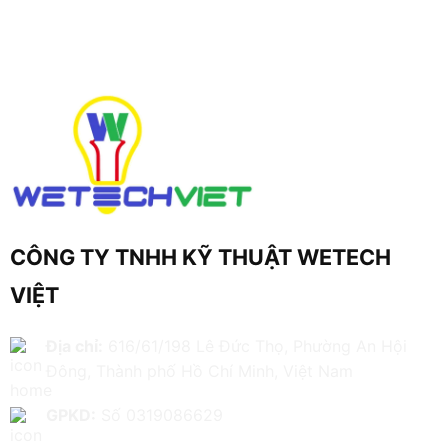
CÔNG TY TNHH KỸ THUẬT WETECH
VIỆT
Địa chỉ:
616/61/198 Lê Đức Thọ, Phường An Hội
Đông, Thành phố Hồ Chí Minh, Việt Nam
GPKD:
Số 0319086629