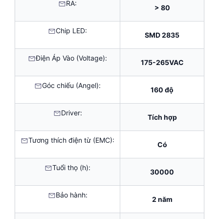
RA:
> 80
Chip LED:
SMD 2835
Điện Áp Vào (Voltage):
175-265VAC
Góc chiếu (Angel):
160 độ
Driver:
Tích hợp
Tương thích điện từ (EMC):
Có
Tuổi thọ (h):
30000
Bảo hành:
2 năm