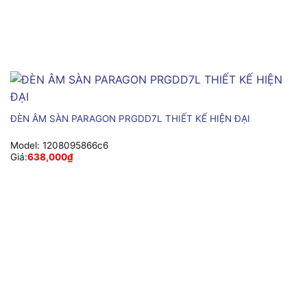
ĐÈN ÂM SÀN PARAGON PRGDD7L THIẾT KẾ HIỆN ĐẠI
Model:
1208095866c6
Giá:
638,000
₫