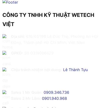
CÔNG TY TNHH KỸ THUẬT WETECH
VIỆT
Địa chỉ:
616/61/198 Lê Đức Thọ, Phường An Hội
Đông, Thành phố Hồ Chí Minh, Việt Nam
GPKD:
Số 0319086629
Chịu trách nhiệm nội dung:
Lê Thành Tựu
Sales 1 Mr Quân:
0909.346.736
Sales 2 Mr Lâm:
0901.940.968