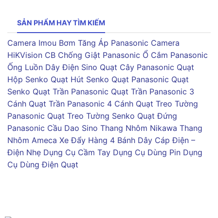
SẢN PHẨM HAY TÌM KIẾM
Camera Imou
Bơm Tăng Áp Panasonic
Camera
HiKVision
CB Chống Giật Panasonic
Ổ Cắm Panasonic
Ống Luồn Dây Điện Sino
Quạt Cây Panasonic
Quạt
Hộp Senko
Quạt Hút Senko
Quạt Panasonic
Quạt
Senko
Quạt Trần Panasonic
Quạt Trần Panasonic 3
Cánh
Quạt Trần Panasonic 4 Cánh
Quạt Treo Tường
Panasonic
Quạt Treo Tường Senko
Quạt Đứng
Panasonic
Cầu Dao Sino
Thang Nhôm Nikawa
Thang
Nhôm Ameca
Xe Đẩy Hàng 4 Bánh
Dây Cáp Điện –
Điện Nhẹ
Dụng Cụ Cầm Tay
Dụng Cụ Dùng Pin
Dụng
Cụ Dùng Điện
Quạt