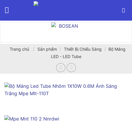
Bỏ
qua
nội
dung
/
/
/
Trang chủ
Sản phẩm
Thiết Bị Chiếu Sáng
Bộ Máng
LED - LED Tube