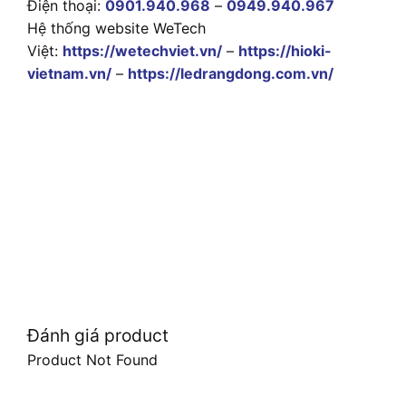
Điện thoại:
0901.940.968
–
0949.940.967
Hệ thống website WeTech
Việt:
https://wetechviet.vn/
–
https://hioki-
vietnam.vn/
–
https://ledrangdong.com.vn/
Đánh giá product
Product Not Found