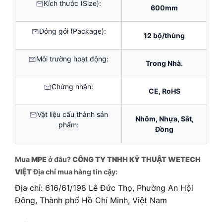
Kích thước (Size):
600mm
Đóng gói (Package):
12 bộ/thùng
Môi trường hoạt động:
Trong Nhà.
Chứng nhận:
CE, RoHS
Vật liệu cấu thành sản
Nhôm, Nhựa, Sắt,
phẩm:
Đồng
Mua
MPE
ở đâu?
CÔNG TY TNHH KỸ THUẬT WETECH
VIỆT
Địa chỉ mua hàng tin cậy:
Địa chỉ: 616/61/198 Lê Đức Thọ, Phường An Hội
Đông, Thành phố Hồ Chí Minh, Việt Nam