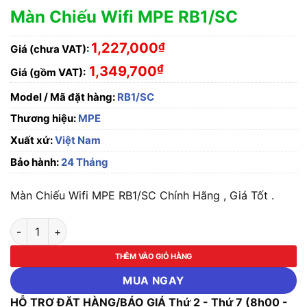
Màn Chiếu Wifi MPE RB1/SC
1,227,000
₫
Giá (chưa VAT):
₫
1,349,700
Giá (gồm VAT):
Model / Mã đặt hàng:
RB1/SC
Thương hiệu:
MPE
Xuất xứ:
Việt Nam
Bảo hành:
24 Tháng
Màn Chiếu Wifi MPE RB1/SC Chính Hãng , Giá Tốt .
Màn Chiếu Wifi MPE RB1/SC số lượng
THÊM VÀO GIỎ HÀNG
MUA NGAY
HỖ TRỢ ĐẶT HÀNG/BÁO GIÁ Thứ 2 - Thứ 7 (8h00 -