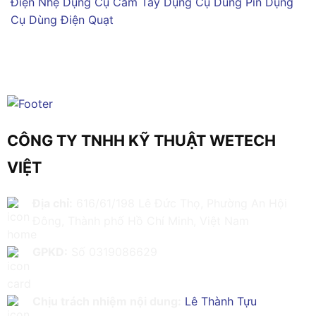
Điện Nhẹ
Dụng Cụ Cầm Tay
Dụng Cụ Dùng Pin
Dụng
Cụ Dùng Điện
Quạt
CÔNG TY TNHH KỸ THUẬT WETECH
VIỆT
Địa chỉ:
616/61/198 Lê Đức Thọ, Phường An Hội
Đông, Thành phố Hồ Chí Minh, Việt Nam
GPKD:
Số 0319086629
Chịu trách nhiệm nội dung:
Lê Thành Tựu