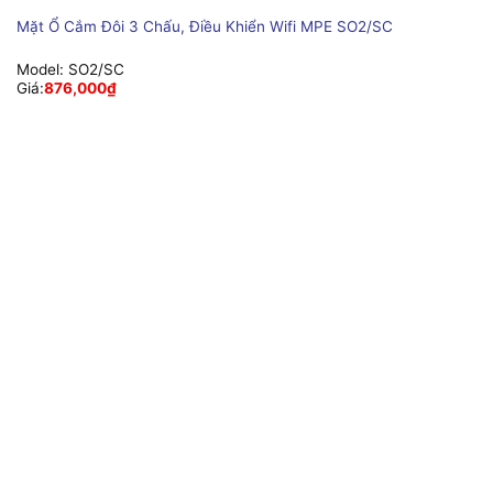
Mặt Ổ Cắm Đôi 3 Chấu, Điều Khiển Wifi MPE SO2/SC
Model:
SO2/SC
Giá:
876,000
₫