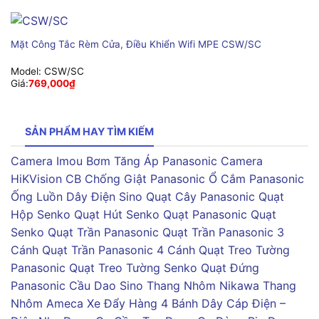
Mặt Công Tắc Rèm Cửa, Điều Khiển Wifi MPE CSW/SC
Model:
CSW/SC
Giá:
769,000
₫
SẢN PHẨM HAY TÌM KIẾM
Camera Imou
Bơm Tăng Áp Panasonic
Camera
HiKVision
CB Chống Giật Panasonic
Ổ Cắm Panasonic
Ống Luồn Dây Điện Sino
Quạt Cây Panasonic
Quạt
Hộp Senko
Quạt Hút Senko
Quạt Panasonic
Quạt
Senko
Quạt Trần Panasonic
Quạt Trần Panasonic 3
Cánh
Quạt Trần Panasonic 4 Cánh
Quạt Treo Tường
Panasonic
Quạt Treo Tường Senko
Quạt Đứng
Panasonic
Cầu Dao Sino
Thang Nhôm Nikawa
Thang
Nhôm Ameca
Xe Đẩy Hàng 4 Bánh
Dây Cáp Điện –