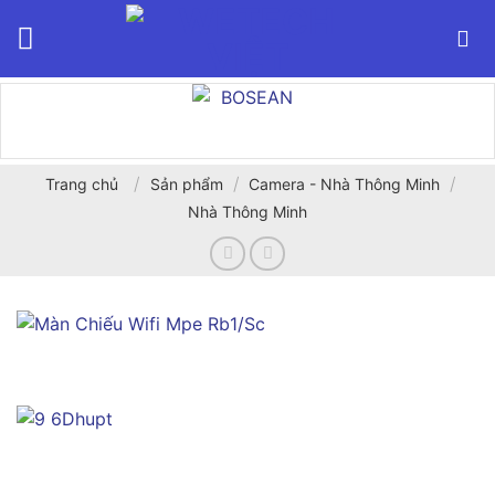
Bỏ
qua
nội
dung
/
/
/
Trang chủ
Sản phẩm
Camera - Nhà Thông Minh
Nhà Thông Minh