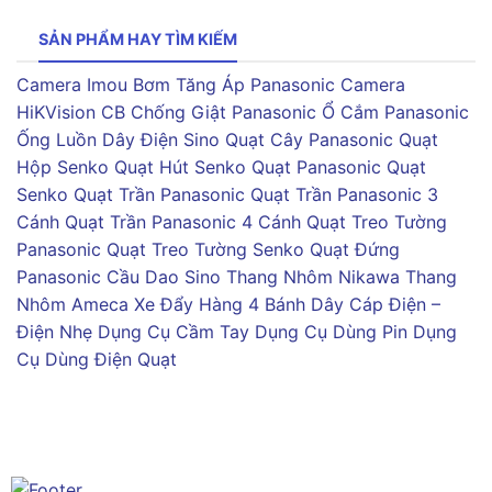
SẢN PHẨM HAY TÌM KIẾM
Camera Imou
Bơm Tăng Áp Panasonic
Camera
HiKVision
CB Chống Giật Panasonic
Ổ Cắm Panasonic
Ống Luồn Dây Điện Sino
Quạt Cây Panasonic
Quạt
Hộp Senko
Quạt Hút Senko
Quạt Panasonic
Quạt
Senko
Quạt Trần Panasonic
Quạt Trần Panasonic 3
Cánh
Quạt Trần Panasonic 4 Cánh
Quạt Treo Tường
Panasonic
Quạt Treo Tường Senko
Quạt Đứng
Panasonic
Cầu Dao Sino
Thang Nhôm Nikawa
Thang
Nhôm Ameca
Xe Đẩy Hàng 4 Bánh
Dây Cáp Điện –
Điện Nhẹ
Dụng Cụ Cầm Tay
Dụng Cụ Dùng Pin
Dụng
Cụ Dùng Điện
Quạt