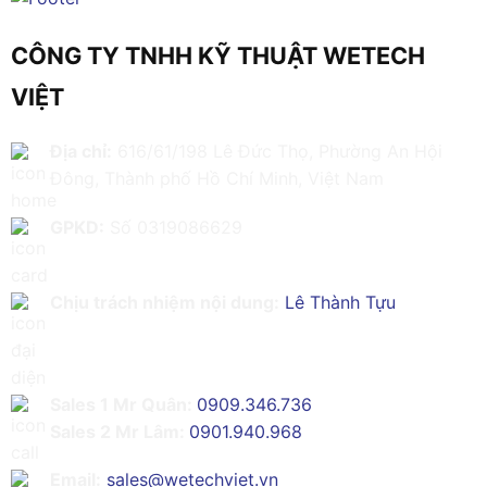
CÔNG TY TNHH KỸ THUẬT WETECH
VIỆT
Địa chỉ:
616/61/198 Lê Đức Thọ, Phường An Hội
Đông, Thành phố Hồ Chí Minh, Việt Nam
GPKD:
Số 0319086629
Chịu trách nhiệm nội dung:
Lê Thành Tựu
Sales 1 Mr Quân:
0909.346.736
Sales 2 Mr Lâm:
0901.940.968
Email:
sales@wetechviet.vn