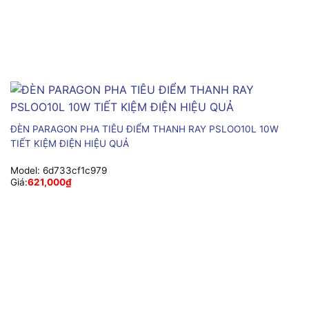
ĐÈN PARAGON PHA TIÊU ĐIỂM THANH RAY PSLOO10L 10W
TIẾT KIỆM ĐIỆN HIỆU QUẢ
Model:
6d733cf1c979
Giá:
621,000
₫