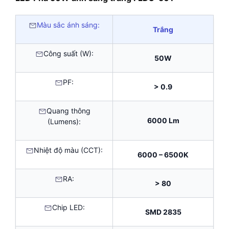
Màu sắc ánh sáng:
Trắng
Công suất (W):
50W
PF:
> 0.9
Quang thông
6000 Lm
(Lumens):
Nhiệt độ màu (CCT):
6000 – 6500K
RA:
> 80
Chip LED:
SMD 2835