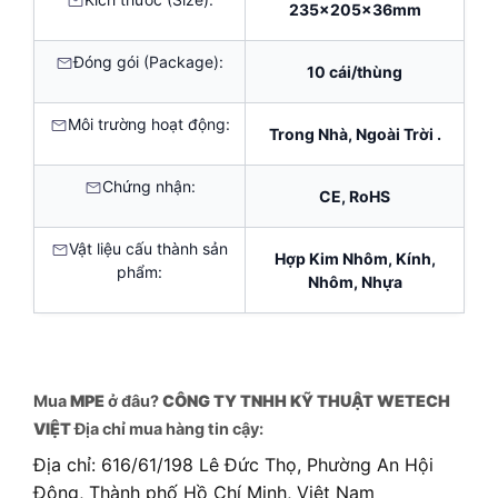
235x205x36mm
Đóng gói (Package):
10 cái/thùng
Môi trường hoạt động:
Trong Nhà, Ngoài Trời .
Chứng nhận:
CE, RoHS
Vật liệu cấu thành sản
Hợp Kim Nhôm, Kính,
phẩm:
Nhôm, Nhựa
Mua
MPE
ở đâu?
CÔNG TY TNHH KỸ THUẬT WETECH
VIỆT
Địa chỉ mua hàng tin cậy:
Địa chỉ: 616/61/198 Lê Đức Thọ, Phường An Hội
Đông, Thành phố Hồ Chí Minh, Việt Nam