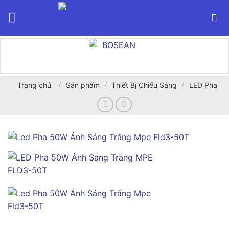
Bỏ
qua
nội
dung
/
/
/
Trang chủ
Sản phẩm
Thiết Bị Chiếu Sáng
LED Pha