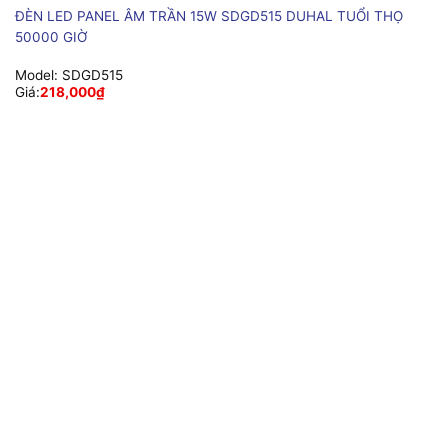
ĐÈN LED PANEL ÂM TRẦN 15W SDGD515 DUHAL TUỔI THỌ
50000 GIỜ
Model:
SDGD515
Giá:
218,000
₫