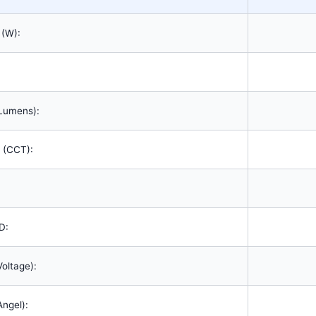
 (W):
Lumens):
 (CCT):
D:
oltage):
ngel):