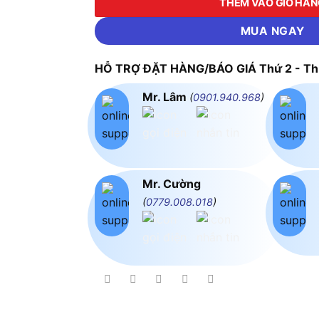
THÊM VÀO GIỎ HÀ
MUA NGAY
HỖ TRỢ ĐẶT HÀNG/BÁO GIÁ Thứ 2 - Thứ
Mr. Lâm
(
0901.940.968
)
Mr. Cường
(
0779.008.018
)