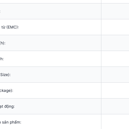
:
 từ (EMC):
(h):
h:
Size):
ckage):
ạt động:
nh sản phẩm: