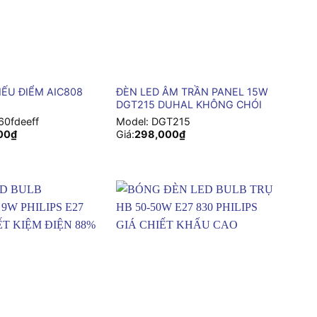
+
IẾU ĐIỂM AIC808
ĐÈN LED ÂM TRẦN PANEL 15W
DGT215 DUHAL KHÔNG CHÓI
60fdeeff
Model:
DGT215
00
₫
Giá:
298,000
₫