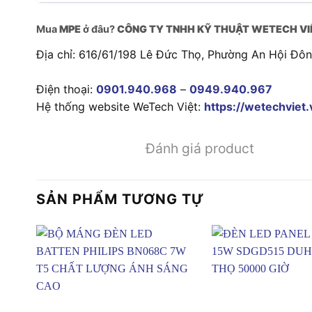
Mua
MPE
ở đâu?
CÔNG TY TNHH KỸ THUẬT WETECH VI
Địa chỉ: 616/61/198 Lê Đức Thọ, Phường An Hội Đô
Điện thoại:
0901.940.968
–
0949.940.967
Hệ thống website WeTech Việt:
https://wetechviet.
Đánh giá product
SẢN PHẨM TƯƠNG TỰ