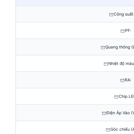
Công suất
PF:
Quang thông (
Nhiệt độ màu
RA:
Chip LE
Điện Áp Vào (V
Góc chiếu (A