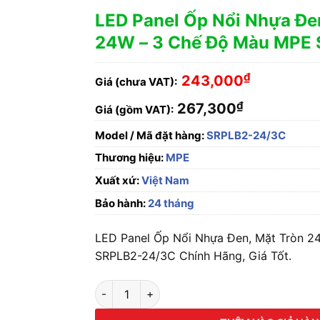
LED Panel Ốp Nổi Nhựa Đe
24W – 3 Chế Độ Màu MPE
₫
243,000
Giá (chưa VAT):
₫
267,300
Giá (gồm VAT):
Model / Mã đặt hàng:
SRPLB2-24/3C
Thương hiệu:
MPE
Xuất xứ:
Việt Nam
Bảo hành:
24 tháng
LED Panel Ốp Nổi Nhựa Đen, Mặt Tròn 
SRPLB2-24/3C Chính Hãng, Giá Tốt.
LED Panel Ốp Nổi Nhựa Đen, Mặt Tròn 24W -