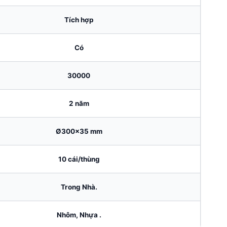
Tích hợp
Có
30000
2 năm
Ø300×35 mm
10 cái/thùng
Trong Nhà.
Nhôm, Nhựa .