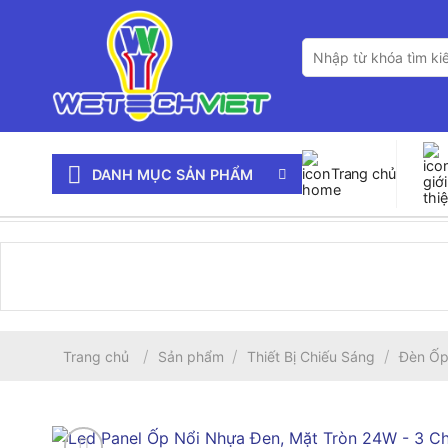
Bỏ
qua
Tìm
nội
kiếm:
dung
Trang chủ
DANH MỤC SẢN PHẨM
/
/
/
Trang chủ
Sản phẩm
Thiết Bị Chiếu Sáng
Đèn Ốp