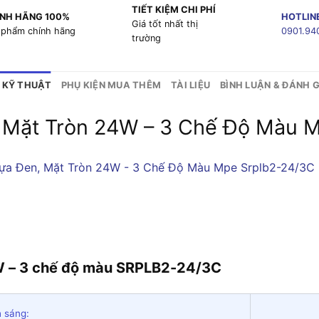
TIẾT KIỆM CHI PHÍ
NH HÃNG 100%
HOTLIN
Giá tốt nhất thị
 phẩm chính hãng
0901.94
trường
 KỸ THUẬT
PHỤ KIỆN MUA THÊM
TÀI LIỆU
BÌNH LUẬN & ĐÁNH G
, Mặt Tròn 24W – 3 Chế Độ Màu
4W – 3 chế độ màu SRPLB2-24/3C
 sáng: