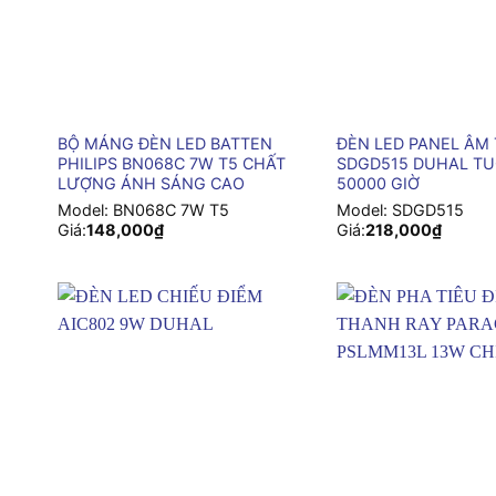
+
+
BỘ MÁNG ĐÈN LED BATTEN
ĐÈN LED PANEL ÂM
PHILIPS BN068C 7W T5 CHẤT
SDGD515 DUHAL TU
LƯỢNG ÁNH SÁNG CAO
50000 GIỜ
Model:
BN068C 7W T5
Model:
SDGD515
Giá:
148,000
₫
Giá:
218,000
₫