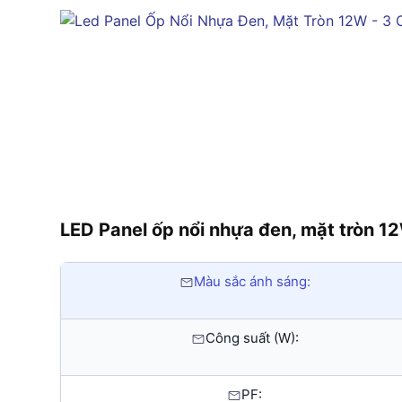
LED Panel ốp nổi nhựa đen, mặt tròn 
Màu sắc ánh sáng:
Công suất (W):
PF: