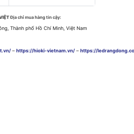
VIỆT
Địa chỉ mua hàng tin cậy:
ông, Thành phố Hồ Chí Minh, Việt Nam
t.vn/
–
https://hioki-vietnam.vn/
–
https://ledrangdong.c