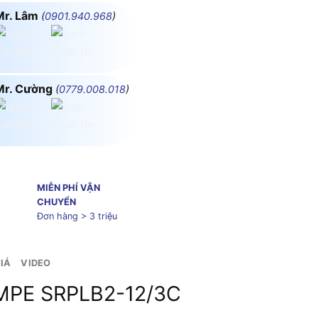
Mr. Lâm
(
0901.940.968
)
Mr. Cường
(
0779.008.018
)
MIỄN PHÍ VẬN
CHUYỂN
Đơn hàng > 3 triệu
IÁ
VIDEO
 MPE SRPLB2-12/3C