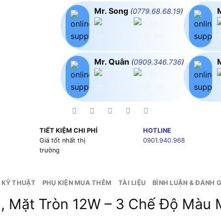
Mr. Song
(
0779.68.68.19
)
Mr. Quân
(
0909.346.736
)
TIẾT KIỆM CHI PHÍ
HOTLINE
g
Giá tốt nhất thị
0901.940.968
trường
 KỸ THUẬT
PHỤ KIỆN MUA THÊM
TÀI LIỆU
BÌNH LUẬN & ĐÁNH G
n, Mặt Tròn 12W – 3 Chế Độ Màu