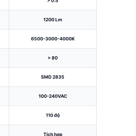
> 0.5
1200 Lm
6500-3000-4000K
> 80
SMD 2835
100-240VAC
110 độ
Tích hợp