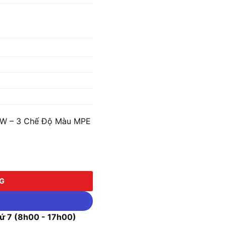
12W – 3 Chế Độ Màu MPE
 3 Chế Độ Màu MPE SRPLB2-12/3C số lượng
NG
 7 (8h00 - 17h00)