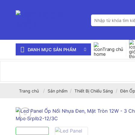
Bỏ
qua
Tìm
nội
kiếm:
dung
Trang chủ
DANH MỤC SẢN PHẨM
/
/
/
Trang chủ
Sản phẩm
Thiết Bị Chiếu Sáng
Đèn Ốp