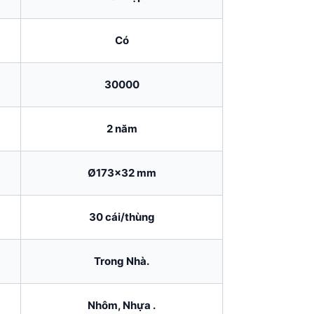
Có
30000
2 năm
Ø173×32 mm
30 cái/thùng
Trong Nhà.
Nhôm, Nhựa .