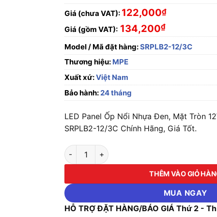
122,000
₫
Giá (chưa VAT):
₫
134,200
Giá (gồm VAT):
Model / Mã đặt hàng:
SRPLB2-12/3C
Thương hiệu:
MPE
Xuất xứ:
Việt Nam
Bảo hành:
24 tháng
LED Panel Ốp Nổi Nhựa Đen, Mặt Tròn 
SRPLB2-12/3C Chính Hãng, Giá Tốt.
LED Panel Ốp Nổi Nhựa Đen, Mặt Tròn 12W -
THÊM VÀO GIỎ HÀ
MUA NGAY
HỖ TRỢ ĐẶT HÀNG/BÁO GIÁ Thứ 2 - Thứ