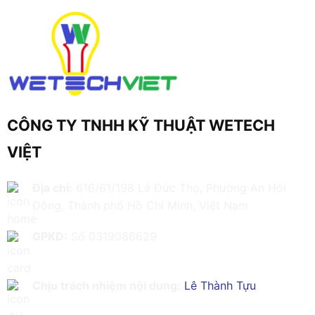
CÔNG TY TNHH KỸ THUẬT WETECH
VIỆT
Địa chỉ:
616/61/198 Lê Đức Thọ, Phường An Hội
Đông, Thành phố Hồ Chí Minh, Việt Nam
GPKD:
Số 0319086629
Chịu trách nhiệm nội dung:
Lê Thành Tựu