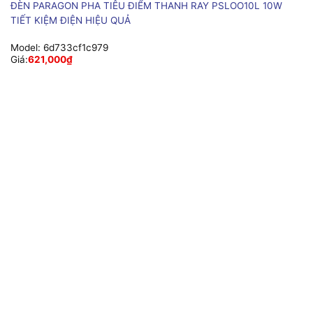
ĐÈN PARAGON PHA TIÊU ĐIỂM THANH RAY PSLOO10L 10W
TIẾT KIỆM ĐIỆN HIỆU QUẢ
Model:
6d733cf1c979
Giá:
621,000
₫