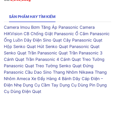
SẢN PHẨM HAY TÌM KIẾM
Camera Imou
Bơm Tăng Áp Panasonic
Camera
HiKVision
CB Chống Giật Panasonic
Ổ Cắm Panasonic
Ống Luồn Dây Điện Sino
Quạt Cây Panasonic
Quạt
Hộp Senko
Quạt Hút Senko
Quạt Panasonic
Quạt
Senko
Quạt Trần Panasonic
Quạt Trần Panasonic 3
Cánh
Quạt Trần Panasonic 4 Cánh
Quạt Treo Tường
Panasonic
Quạt Treo Tường Senko
Quạt Đứng
Panasonic
Cầu Dao Sino
Thang Nhôm Nikawa
Thang
Nhôm Ameca
Xe Đẩy Hàng 4 Bánh
Dây Cáp Điện –
Điện Nhẹ
Dụng Cụ Cầm Tay
Dụng Cụ Dùng Pin
Dụng
Cụ Dùng Điện
Quạt