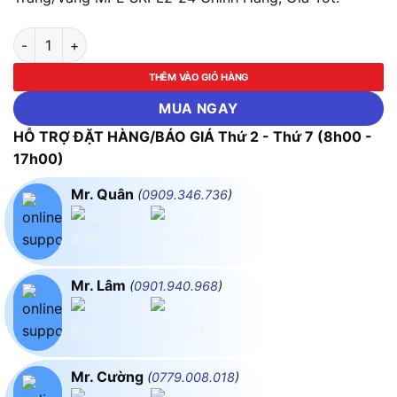
LED Panel Ốp Nổi Nhựa, Mặt Tròn 24W Ánh Sáng Trắng/Vàng 
THÊM VÀO GIỎ HÀNG
MUA NGAY
HỖ TRỢ ĐẶT HÀNG/BÁO GIÁ Thứ 2 - Thứ 7 (8h00 -
17h00)
Mr. Quân
(
0909.346.736
)
Mr. Lâm
(
0901.940.968
)
Mr. Cường
(
0779.008.018
)