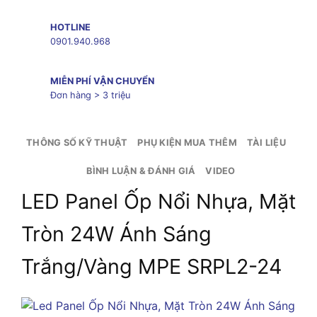
HOTLINE
0901.940.968
MIỄN PHÍ VẬN CHUYỂN
Đơn hàng > 3 triệu
THÔNG SỐ KỸ THUẬT
PHỤ KIỆN MUA THÊM
TÀI LIỆU
BÌNH LUẬN & ĐÁNH GIÁ
VIDEO
LED Panel Ốp Nổi Nhựa, Mặt
Tròn 24W Ánh Sáng
Trắng/Vàng MPE SRPL2-24