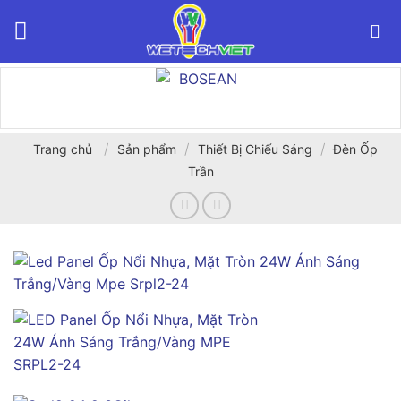
Bỏ
qua
nội
dung
/
/
/
Trang chủ
Sản phẩm
Thiết Bị Chiếu Sáng
Đèn Ốp
Trần