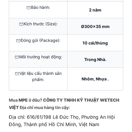
Bảo hành:
2 năm
Kích thước (Size):
Ø300×35 mm
Đóng gói (Package):
10 cái/thùng
Môi trường hoạt động:
Trong Nhà.
Vật liệu cấu thành sản
Nhôm, Nhựa .
phẩm:
Mua
MPE
ở đâu?
CÔNG TY TNHH KỸ THUẬT WETECH
VIỆT
Địa chỉ mua hàng tin cậy:
Địa chỉ: 616/61/198 Lê Đức Thọ, Phường An Hội
Đông, Thành phố Hồ Chí Minh, Việt Nam