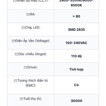
2800-3200K/6000-
Nhiệt độ màu (CCT):
6500K
RA:
> 80
Chip LED:
SMD 2835
Điện Áp Vào (Voltage):
100-240VAC
Góc chiếu (Angel):
110 độ
Driver:
Tích hợp
Tương thích điện từ
Có
(EMC):
Tuổi thọ (h):
30000