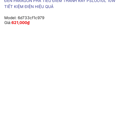
ĐÈN PARAGON PHA TIÊU ĐIỂM THANH RAY PSLOO10L 10W
TIẾT KIỆM ĐIỆN HIỆU QUẢ
Model:
6d733cf1c979
Giá:
621,000
₫