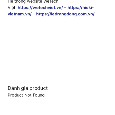
Hệ thống website WeTech
Việt:
https://wetechviet.vn/
–
https://hioki-
vietnam.vn/
–
https://ledrangdong.com.vn/
Đánh giá product
Product Not Found