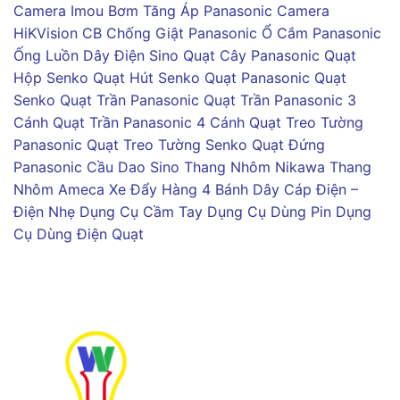
Camera Imou
Bơm Tăng Áp Panasonic
Camera
HiKVision
CB Chống Giật Panasonic
Ổ Cắm Panasonic
Ống Luồn Dây Điện Sino
Quạt Cây Panasonic
Quạt
Hộp Senko
Quạt Hút Senko
Quạt Panasonic
Quạt
Senko
Quạt Trần Panasonic
Quạt Trần Panasonic 3
Cánh
Quạt Trần Panasonic 4 Cánh
Quạt Treo Tường
Panasonic
Quạt Treo Tường Senko
Quạt Đứng
Panasonic
Cầu Dao Sino
Thang Nhôm Nikawa
Thang
Nhôm Ameca
Xe Đẩy Hàng 4 Bánh
Dây Cáp Điện –
Điện Nhẹ
Dụng Cụ Cầm Tay
Dụng Cụ Dùng Pin
Dụng
Cụ Dùng Điện
Quạt