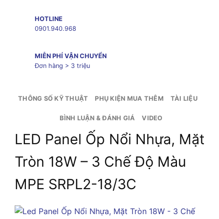
HOTLINE
0901.940.968
MIỄN PHÍ VẬN CHUYỂN
Đơn hàng > 3 triệu
THÔNG SỐ KỸ THUẬT
PHỤ KIỆN MUA THÊM
TÀI LIỆU
BÌNH LUẬN & ĐÁNH GIÁ
VIDEO
LED Panel Ốp Nổi Nhựa, Mặt
Tròn 18W – 3 Chế Độ Màu
MPE SRPL2-18/3C