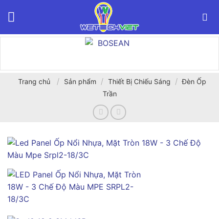
Bỏ
qua
nội
dung
/
/
/
Trang chủ
Sản phẩm
Thiết Bị Chiếu Sáng
Đèn Ốp
Trần