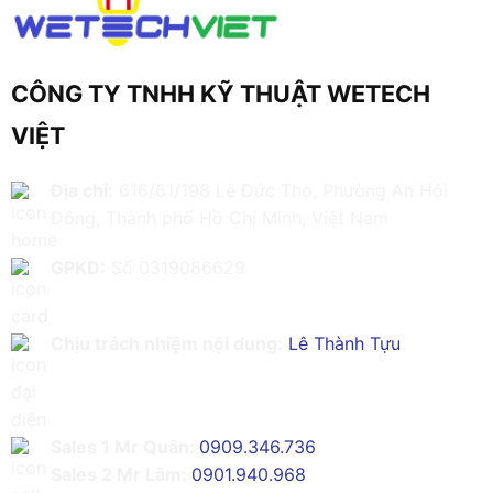
CÔNG TY TNHH KỸ THUẬT WETECH
VIỆT
Địa chỉ:
616/61/198 Lê Đức Thọ, Phường An Hội
Đông, Thành phố Hồ Chí Minh, Việt Nam
GPKD:
Số 0319086629
Chịu trách nhiệm nội dung:
Lê Thành Tựu
Sales 1 Mr Quân:
0909.346.736
Sales 2 Mr Lâm:
0901.940.968