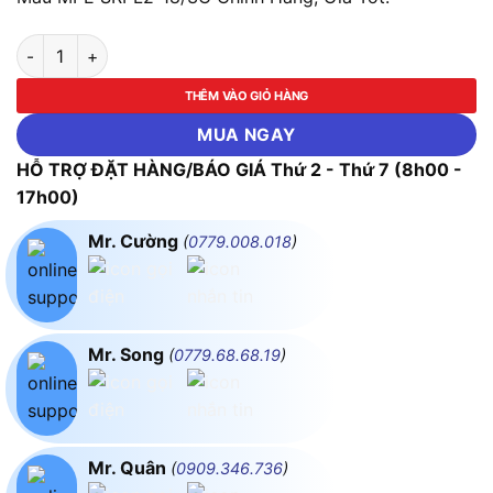
LED Panel Ốp Nổi Nhựa, Mặt Tròn 18W - 3 Chế Độ Màu MPE SR
THÊM VÀO GIỎ HÀNG
MUA NGAY
HỖ TRỢ ĐẶT HÀNG/BÁO GIÁ Thứ 2 - Thứ 7 (8h00 -
17h00)
Mr. Cường
(
0779.008.018
)
Mr. Song
(
0779.68.68.19
)
Mr. Quân
(
0909.346.736
)