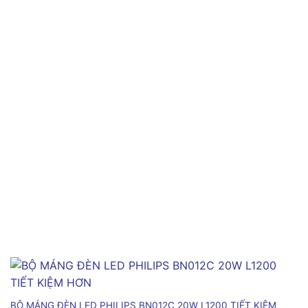
BỘ MÁNG ĐÈN LED PHILIPS BN012C 20W L1200 TIẾT KIỆM