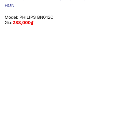
HƠN
Model:
PHILIPS BN012C
Giá:
288,000
₫