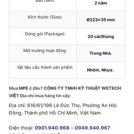
Bảo hành:
2 năm
Kích thước (Size):
Ø223×35 mm
Đóng gói (Package):
20 cái/thùng
Môi trường hoạt động:
Trong Nhà.
Vật liệu cấu thành sản phẩm:
Nhôm, Nhựa .
Mua
MPE
ở đâu?
CÔNG TY TNHH KỸ THUẬT WETECH
VIỆT
Địa chỉ mua hàng tin cậy:
Địa chỉ: 616/61/198 Lê Đức Thọ, Phường An Hội
Đông, Thành phố Hồ Chí Minh, Việt Nam
Điện thoại:
0901.940.968
–
0949.940.967