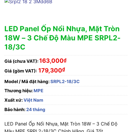
LED Panel Ốp Nổi Nhựa, Mặt Tròn
18W – 3 Chế Độ Màu MPE SRPL2-
18/3C
163,000
₫
Giá (chưa VAT):
₫
179,300
Giá (gồm VAT):
Model / Mã đặt hàng:
SRPL2-18/3C
Thương hiệu:
MPE
Xuất xứ:
Việt Nam
Bảo hành:
24 tháng
LED Panel Ốp Nổi Nhựa, Mặt Tròn 18W – 3 Chế Độ
Màu MPE SRPL2-18/3C Chính Hãng, Giá Tốt.