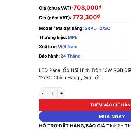
703,000
₫
Giá (chưa VAT):
₫
773,300
Giá (gồm VAT):
Model / Mã đặt hàng:
SRPL-12/SC
Thương hiệu:
MPE
Xuất xứ:
Việt Nam
Bảo hành:
24 Tháng
LED Panel Ốp Nổi Hình Tròn 12W RGB Điề
12/SC Chính Hãng , Giá Tốt .
LED Panel Ốp Nổi Hình Tròn 12W RGB Điều Kh
THÊM VÀO GIỎ HÀ
MUA NGAY
HỖ TRỢ ĐẶT HÀNG/BÁO GIÁ Thứ 2 - Thứ