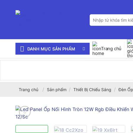
Bỏ
qua
Tìm
nội
kiếm:
dung
Trang chủ
DANH MỤC SẢN PHẨM
/
/
/
Trang chủ
Sản phẩm
Thiết Bị Chiếu Sáng
Đèn Ốp