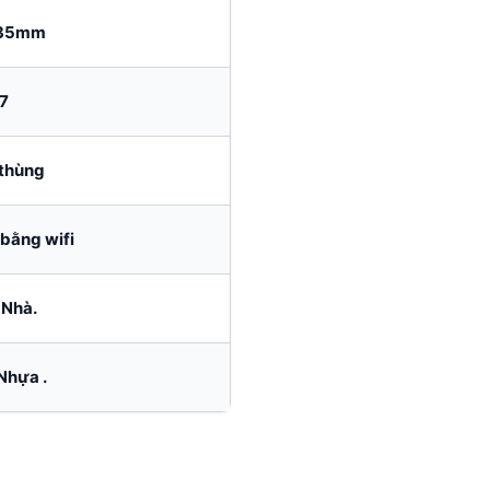
35mm
7
/thùng
 bằng wifi
 Nhà.
Nhựa .