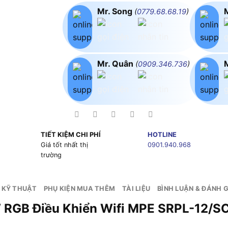
Mr. Song
(
0779.68.68.19
)
Mr. Quân
(
0909.346.736
)
TIẾT KIỆM CHI PHÍ
HOTLINE
g
Giá tốt nhất thị
0901.940.968
trường
 KỸ THUẬT
PHỤ KIỆN MUA THÊM
TÀI LIỆU
BÌNH LUẬN & ĐÁNH G
 Tròn 12W RGB Điều Khiển 