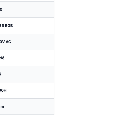
0
35 RGB
0V AC
 độ
ó
00H
ăm