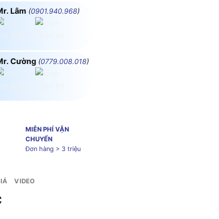
Mr. Lâm
(
0901.940.968
)
Mr. Cường
(
0779.008.018
)
MIỄN PHÍ VẬN
CHUYỂN
Đơn hàng > 3 triệu
IÁ
VIDEO
Wifi MPE SRPL-12/SC