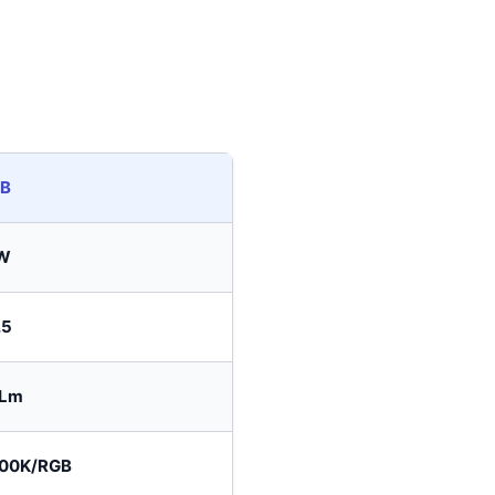
B
W
.5
Lm
00K/RGB