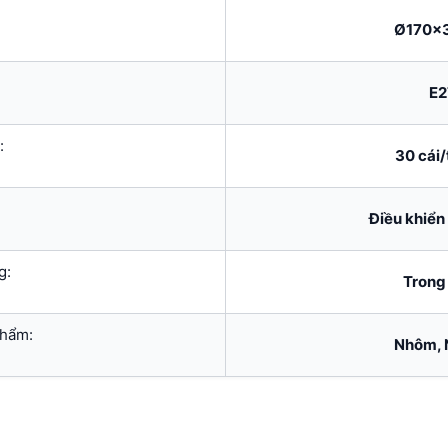
Ø170x
E2
:
30 cái
Điều khiển
g:
Trong
phẩm:
Nhôm, 