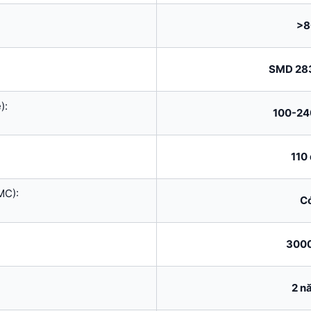
>8
SMD 28
):
100-24
110
MC):
C
300
2 n