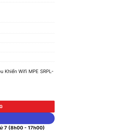
u Khiển Wifi MPE SRPL-
iển Wifi MPE SRPL-12/SC số lượng
NG
 7 (8h00 - 17h00)