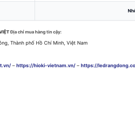
Nhô
VIỆT
Địa chỉ mua hàng tin cậy:
ông, Thành phố Hồ Chí Minh, Việt Nam
t.vn/
–
https://hioki-vietnam.vn/
–
https://ledrangdong.c