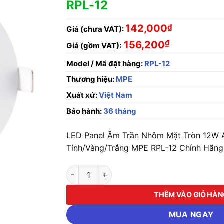
RPL-12
142,000
₫
Giá (chưa VAT):
₫
156,200
Giá (gồm VAT):
Model / Mã đặt hàng:
RPL-12
Thương hiệu:
MPE
Xuất xứ:
Việt Nam
Bảo hành:
36 tháng
LED Panel Âm Trần Nhôm Mặt Tròn 12W 
Tính/Vàng/Trắng MPE RPL-12 Chính Hãng,
LED Panel Âm Trần Nhôm Mặt Tròn 12W Ánh 
THÊM VÀO GIỎ HÀ
MUA NGAY