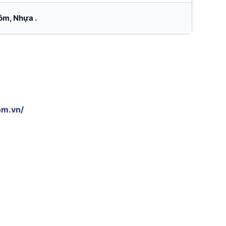
m, Nhựa .
om.vn/