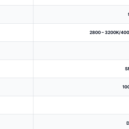
2800 – 3200K/400
S
10
D