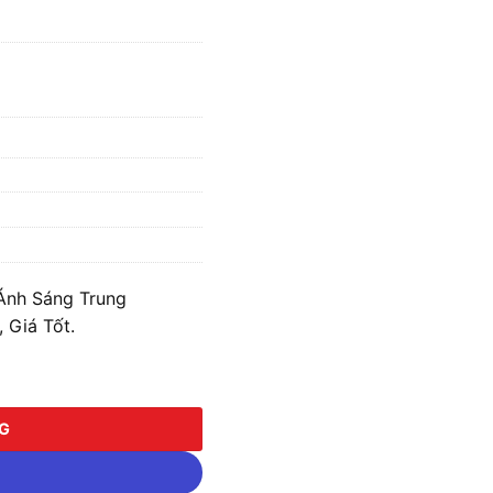
Ánh Sáng Trung
 Giá Tốt.
Sáng Trung Tính/Vàng/Trắng MPE RPL-12 số lượng
NG