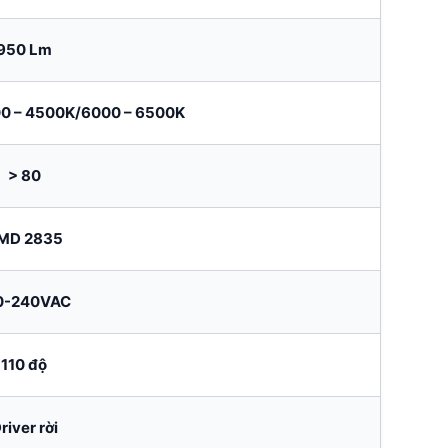
950 Lm
0 – 4500K/6000 – 6500K
> 80
MD 2835
0-240VAC
110 độ
river rời