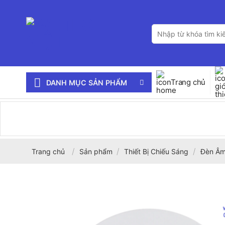
Bỏ
qua
Tìm
nội
kiếm:
dung
Trang chủ
DANH MỤC SẢN PHẨM
/
/
/
Trang chủ
Sản phẩm
Thiết Bị Chiếu Sáng
Đèn Âm