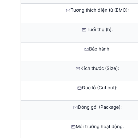
Tương thích điện từ (EMC):
Tuổi thọ (h):
Bảo hành:
Kích thước (Size):
Đục lỗ (Cut out):
Đóng gói (Package):
Môi trường hoạt động: