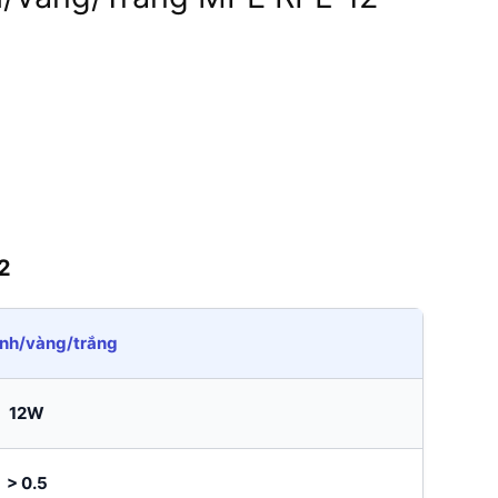
2
ính/vàng/trắng
12W
> 0.5