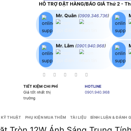
HỖ TRỢ ĐẶT HÀNG/BÁO GIÁ Thứ 2 - Thứ
Mr. Quân
(
0909.346.736
)
Mr. Lâm
(
0901.940.968
)
TIẾT KIỆM CHI PHÍ
HOTLINE
g
Giá tốt nhất thị
0901.940.968
trường
 KỸ THUẬT
PHỤ KIỆN MUA THÊM
TÀI LIỆU
BÌNH LUẬN & ĐÁNH G
t Tròn 12W Ánh Sáng Trung Tín