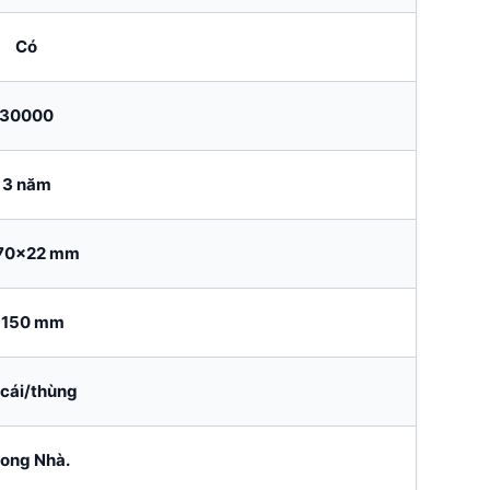
Có
30000
3 năm
70×22 mm
150 mm
 cái/thùng
rong Nhà.