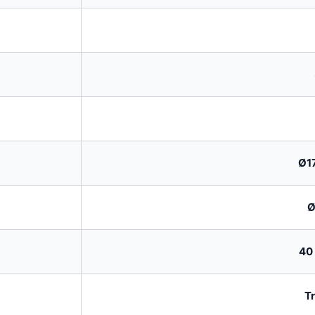
Ø1
Ø
40
T