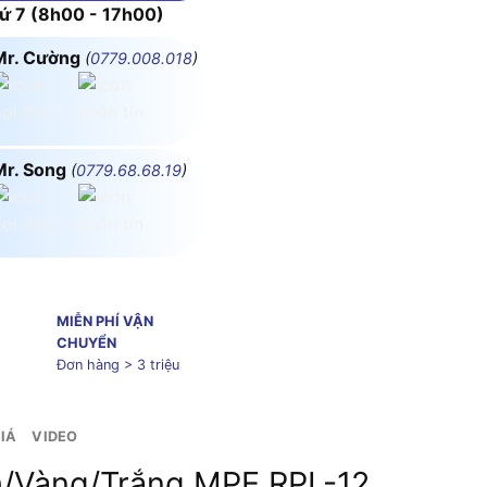
 7 (8h00 - 17h00)
Mr. Cường
(
0779.008.018
)
Mr. Song
(
0779.68.68.19
)
MIỄN PHÍ VẬN
CHUYỂN
Đơn hàng > 3 triệu
IÁ
VIDEO
h/Vàng/Trắng MPE RPL-12