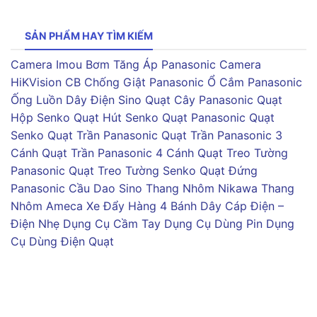
SẢN PHẨM HAY TÌM KIẾM
Camera Imou
Bơm Tăng Áp Panasonic
Camera
HiKVision
CB Chống Giật Panasonic
Ổ Cắm Panasonic
Ống Luồn Dây Điện Sino
Quạt Cây Panasonic
Quạt
Hộp Senko
Quạt Hút Senko
Quạt Panasonic
Quạt
Senko
Quạt Trần Panasonic
Quạt Trần Panasonic 3
Cánh
Quạt Trần Panasonic 4 Cánh
Quạt Treo Tường
Panasonic
Quạt Treo Tường Senko
Quạt Đứng
Panasonic
Cầu Dao Sino
Thang Nhôm Nikawa
Thang
Nhôm Ameca
Xe Đẩy Hàng 4 Bánh
Dây Cáp Điện –
Điện Nhẹ
Dụng Cụ Cầm Tay
Dụng Cụ Dùng Pin
Dụng
Cụ Dùng Điện
Quạt