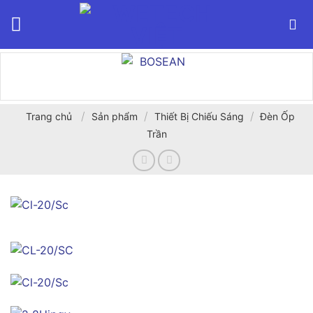
Bỏ
qua
nội
dung
/
/
/
Trang chủ
Sản phẩm
Thiết Bị Chiếu Sáng
Đèn Ốp
Trần