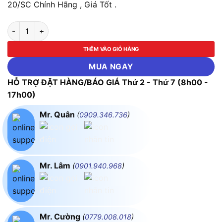
20/SC Chính Hãng , Giá Tốt .
LED Ốp Nổi Ceiling 20W RGB Điều Khiển Wifi MPE CL-20/SC s
THÊM VÀO GIỎ HÀNG
MUA NGAY
HỖ TRỢ ĐẶT HÀNG/BÁO GIÁ Thứ 2 - Thứ 7 (8h00 -
17h00)
Mr. Quân
(
0909.346.736
)
Mr. Lâm
(
0901.940.968
)
Mr. Cường
(
0779.008.018
)