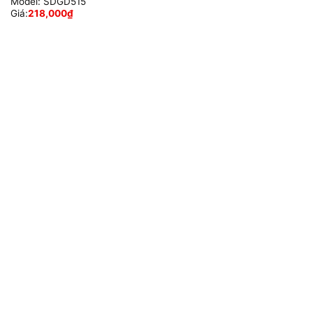
Model:
SDGD515
Giá:
218,000
₫