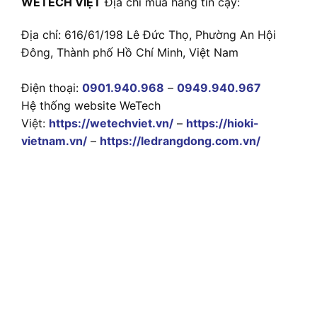
WETECH VIỆT
Địa chỉ mua hàng tin cậy:
Địa chỉ: 616/61/198 Lê Đức Thọ, Phường An Hội
Đông, Thành phố Hồ Chí Minh, Việt Nam
Điện thoại:
0901.940.968
–
0949.940.967
Hệ thống website WeTech
Việt:
https://wetechviet.vn/
–
https://hioki-
vietnam.vn/
–
https://ledrangdong.com.vn/