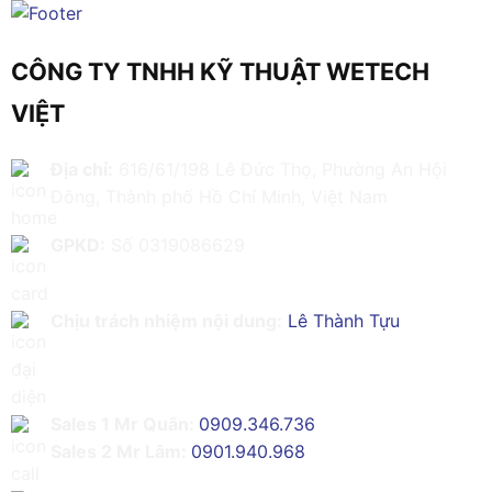
CÔNG TY TNHH KỸ THUẬT WETECH
VIỆT
Địa chỉ:
616/61/198 Lê Đức Thọ, Phường An Hội
Đông, Thành phố Hồ Chí Minh, Việt Nam
GPKD:
Số 0319086629
Chịu trách nhiệm nội dung:
Lê Thành Tựu
Sales 1 Mr Quân:
0909.346.736
Sales 2 Mr Lâm:
0901.940.968