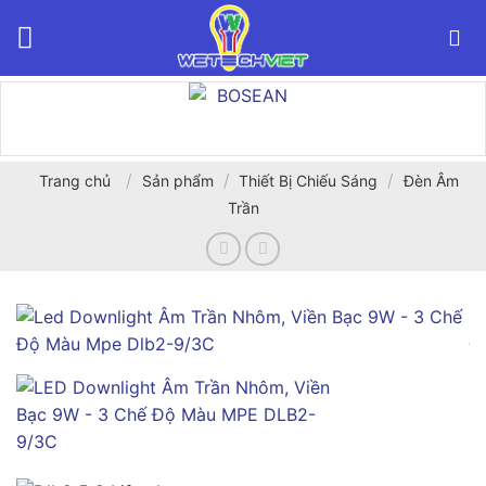
Bỏ
qua
nội
dung
/
/
/
Trang chủ
Sản phẩm
Thiết Bị Chiếu Sáng
Đèn Âm
Trần