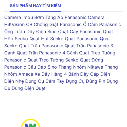
SẢN PHẨM HAY TÌM KIẾM
Camera Imou
Bơm Tăng Áp Panasonic
Camera
HiKVision
CB Chống Giật Panasonic
Ổ Cắm Panasonic
Ống Luồn Dây Điện Sino
Quạt Cây Panasonic
Quạt
Hộp Senko
Quạt Hút Senko
Quạt Panasonic
Quạt
Senko
Quạt Trần Panasonic
Quạt Trần Panasonic 3
Cánh
Quạt Trần Panasonic 4 Cánh
Quạt Treo Tường
Panasonic
Quạt Treo Tường Senko
Quạt Đứng
Panasonic
Cầu Dao Sino
Thang Nhôm Nikawa
Thang
Nhôm Ameca
Xe Đẩy Hàng 4 Bánh
Dây Cáp Điện –
Điện Nhẹ
Dụng Cụ Cầm Tay
Dụng Cụ Dùng Pin
Dụng
Cụ Dùng Điện
Quạt