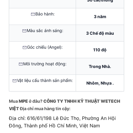
Bảo hành:
3 năm
Màu sắc ánh sáng:
3 Chế độ màu
Góc chiếu (Angel):
110 độ
Môi trường hoạt động:
Trong Nhà.
Vật liệu cấu thành sản phẩm:
Nhôm, Nhựa .
Mua
MPE
ở đâu?
CÔNG TY TNHH KỸ THUẬT WETECH
VIỆT
Địa chỉ mua hàng tin cậy:
Địa chỉ: 616/61/198 Lê Đức Thọ, Phường An Hội
Đông, Thành phố Hồ Chí Minh, Việt Nam