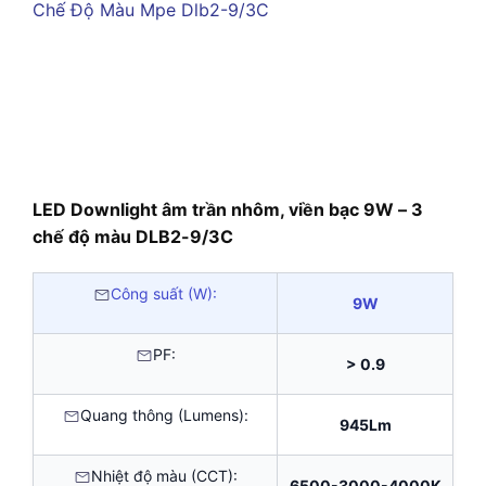
LED Downlight âm trần nhôm, viền bạc 9W – 3
chế độ màu DLB2-9/3C
Công suất (W):
9W
PF:
> 0.9
Quang thông (Lumens):
945Lm
Nhiệt độ màu (CCT):
6500-3000-4000K