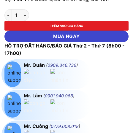
LED Downlight Âm Trần Nhôm, Viền Bạc 9W - 3 Chế Độ Màu M
THÊM VÀO GIỎ HÀNG
MUA NGAY
HỖ TRỢ ĐẶT HÀNG/BÁO GIÁ Thứ 2 - Thứ 7 (8h00 -
17h00)
Mr. Quân
(
0909.346.736
)
Mr. Lâm
(
0901.940.968
)
Mr. Cường
(
0779.008.018
)