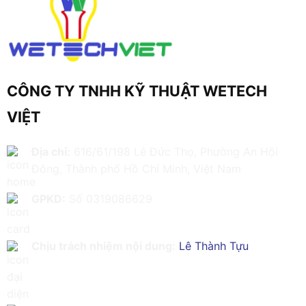
CÔNG TY TNHH KỸ THUẬT WETECH
VIỆT
Địa chỉ:
616/61/198 Lê Đức Thọ, Phường An Hội
Đông, Thành phố Hồ Chí Minh, Việt Nam
GPKD:
Số 0319086629
Chịu trách nhiệm nội dung:
Lê Thành Tựu