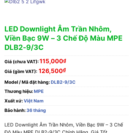
LED Downlight Âm Trần Nhôm,
Viền Bạc 9W – 3 Chế Độ Màu MPE
DLB2-9/3C
115,000
₫
Giá (chưa VAT):
₫
126,500
Giá (gồm VAT):
Model / Mã đặt hàng:
DLB2-9/3C
Thương hiệu:
MPE
Xuất xứ:
Việt Nam
Bảo hành:
36 tháng
LED Downlight Âm Trần Nhôm, Viền Bạc 9W – 3 Chế
Độ Màu MPE DLB2-9/3C Chính Hãng, Giá Tốt.