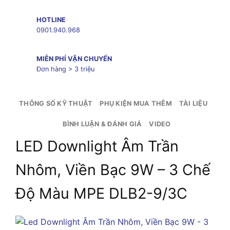
HOTLINE
0901.940.968
MIỄN PHÍ VẬN CHUYỂN
Đơn hàng > 3 triệu
THÔNG SỐ KỸ THUẬT
PHỤ KIỆN MUA THÊM
TÀI LIỆU
BÌNH LUẬN & ĐÁNH GIÁ
VIDEO
LED Downlight Âm Trần
Nhôm, Viền Bạc 9W – 3 Chế
Độ Màu MPE DLB2-9/3C