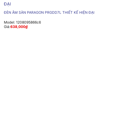
ĐÈN ÂM SÀN PARAGON PRGDD7L THIẾT KẾ HIỆN ĐẠI
Model:
1208095866c6
Giá:
638,000
₫