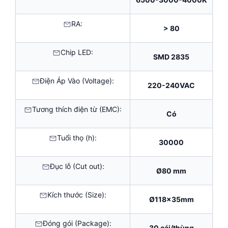
RA:
> 80
Chip LED:
SMD 2835
Điện Áp Vào (Voltage):
220-240VAC
Tương thích điện từ (EMC):
Có
Tuổi thọ (h):
30000
Đục lỗ (Cut out):
Ø80 mm
Kích thước (Size):
Ø118x35mm
Đóng gói (Package):
30 cái/thùng