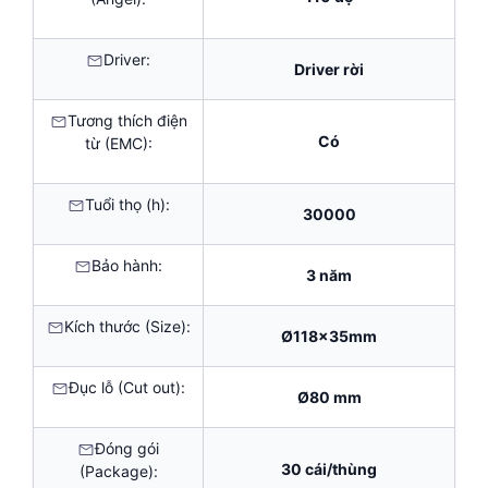
Driver:
Driver rời
Tương thích điện
Có
từ (EMC):
Tuổi thọ (h):
30000
Bảo hành:
3 năm
Kích thước (Size):
Ø118x35mm
Đục lỗ (Cut out):
Ø80 mm
Đóng gói
30 cái/thùng
(Package):