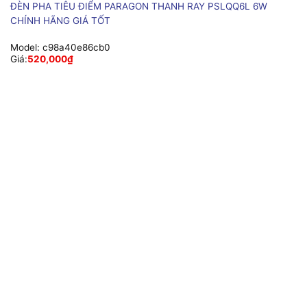
ĐÈN PHA TIÊU ĐIỂM PARAGON THANH RAY PSLQQ6L 6W
CHÍNH HÃNG GIÁ TỐT
Model:
c98a40e86cb0
Giá:
520,000
₫