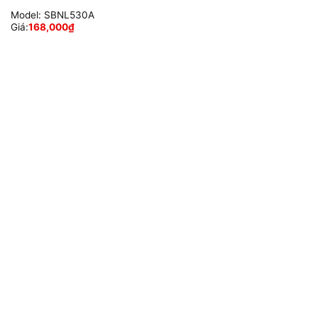
Model:
SBNL530A
Giá:
168,000
₫