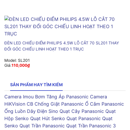
ĐÈN LED CHIẾU ĐIỂM PHILIPS 4.5W LỖ CẮT 70 SL201 THAY
ĐỔI GÓC CHIẾU LINH HOẠT THEO 1 TRỤC
Model:
SL201
Giá:
110,000
₫
SẢN PHẨM HAY TÌM KIẾM
Camera Imou
Bơm Tăng Áp Panasonic
Camera
HiKVision
CB Chống Giật Panasonic
Ổ Cắm Panasonic
Ống Luồn Dây Điện Sino
Quạt Cây Panasonic
Quạt
Hộp Senko
Quạt Hút Senko
Quạt Panasonic
Quạt
Senko
Quạt Trần Panasonic
Quạt Trần Panasonic 3