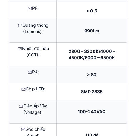
PF:
> 0.5
Quang thông
990Lm
(Lumens):
Nhiệt độ màu
2800 – 3200K/4000 –
(CCT):
4500K/6000 – 6500K
RA:
> 80
Chip LED:
SMD 2835
Điện Áp Vào
100-240VAC
(Voltage):
Góc chiếu
110 độ
(Angel):