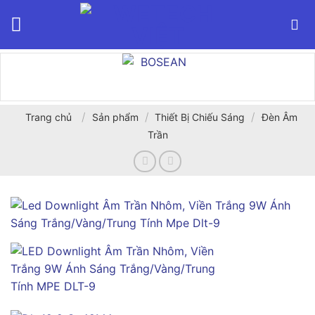
Bỏ
qua
nội
dung
/
/
/
Trang chủ
Sản phẩm
Thiết Bị Chiếu Sáng
Đèn Âm
Trần