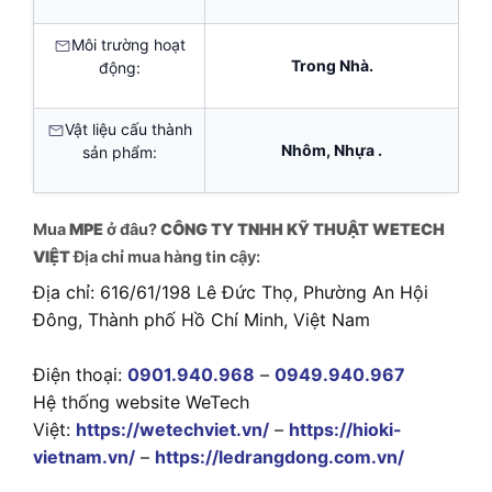
Môi trường hoạt
Trong Nhà.
động:
Vật liệu cấu thành
Nhôm, Nhựa .
sản phẩm:
Mua
MPE
ở đâu?
CÔNG TY TNHH KỸ THUẬT WETECH
VIỆT
Địa chỉ mua hàng tin cậy:
Địa chỉ: 616/61/198 Lê Đức Thọ, Phường An Hội
Đông, Thành phố Hồ Chí Minh, Việt Nam
Điện thoại:
0901.940.968
–
0949.940.967
Hệ thống website WeTech
Việt:
https://wetechviet.vn/
–
https://hioki-
vietnam.vn/
–
https://ledrangdong.com.vn/