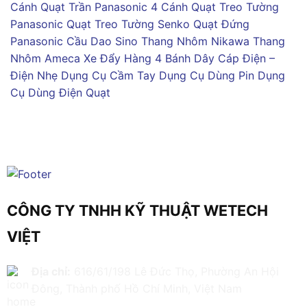
Cánh
Quạt Trần Panasonic 4 Cánh
Quạt Treo Tường
Panasonic
Quạt Treo Tường Senko
Quạt Đứng
Panasonic
Cầu Dao Sino
Thang Nhôm Nikawa
Thang
Nhôm Ameca
Xe Đẩy Hàng 4 Bánh
Dây Cáp Điện –
Điện Nhẹ
Dụng Cụ Cầm Tay
Dụng Cụ Dùng Pin
Dụng
Cụ Dùng Điện
Quạt
CÔNG TY TNHH KỸ THUẬT WETECH
VIỆT
Địa chỉ:
616/61/198 Lê Đức Thọ, Phường An Hội
Đông, Thành phố Hồ Chí Minh, Việt Nam