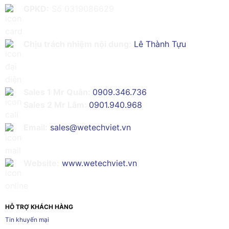
GPKD:
Số 0319086629
Chịu trách nhiệm nội dung:
Lê Thành Tựu
Sales 1 Mr Quân:
0909.346.736
Sales 2 Mr Lâm:
0901.940.968
Email:
sales@wetechviet.vn
Website:
www.wetechviet.vn
HỖ TRỢ KHÁCH HÀNG
Tin khuyến mại