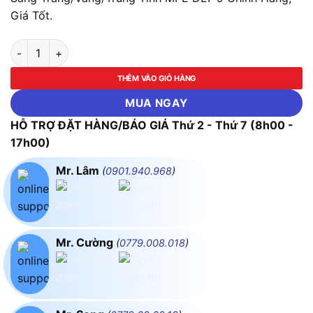
Giá Tốt.
LED Downlight Âm Trần Nhôm, Viền Trắng 9W Ánh Sáng Trắng
THÊM VÀO GIỎ HÀNG
MUA NGAY
HỖ TRỢ ĐẶT HÀNG/BÁO GIÁ Thứ 2 - Thứ 7 (8h00 -
17h00)
Mr. Lâm
(
0901.940.968
)
Mr. Cường
(
0779.008.018
)