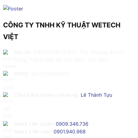
CÔNG TY TNHH KỸ THUẬT WETECH
VIỆT
Địa chỉ:
616/61/198 Lê Đức Thọ, Phường An Hội
Đông, Thành phố Hồ Chí Minh, Việt Nam
GPKD:
Số 0319086629
Chịu trách nhiệm nội dung:
Lê Thành Tựu
Sales 1 Mr Quân:
0909.346.736
Sales 2 Mr Lâm:
0901.940.968