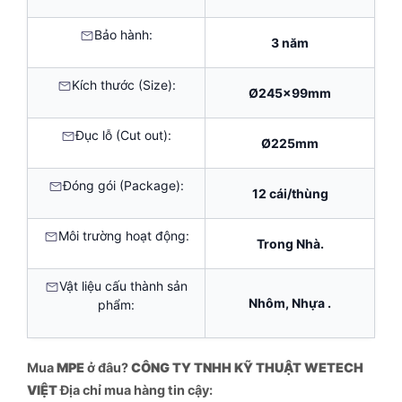
Bảo hành:
3 năm
Kích thước (Size):
Ø245x99mm
Đục lỗ (Cut out):
Ø225mm
Đóng gói (Package):
12 cái/thùng
Môi trường hoạt động:
Trong Nhà.
Vật liệu cấu thành sản
Nhôm, Nhựa .
phẩm:
Mua
MPE
ở đâu?
CÔNG TY TNHH KỸ THUẬT WETECH
VIỆT
Địa chỉ mua hàng tin cậy: