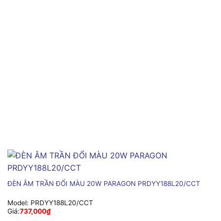
ĐÈN ÂM TRẦN ĐỔI MÀU 20W PARAGON PRDYY188L20/CCT
Model:
PRDYY188L20/CCT
Giá:
737,000
₫