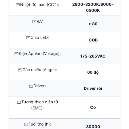
2800-3200K/6000-
Nhiệt độ màu (CCT):
6500K
RA:
> 80
Chip LED:
COB
Điện Áp Vào (Voltage):
175-265VAC
Góc chiếu (Angel):
60 độ
Driver:
Driver rời
Tương thích điện từ
Có
(EMC):
Tuổi thọ (h):
30000