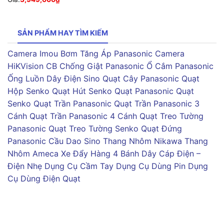
SẢN PHẨM HAY TÌM KIẾM
Camera Imou
Bơm Tăng Áp Panasonic
Camera
HiKVision
CB Chống Giật Panasonic
Ổ Cắm Panasonic
Ống Luồn Dây Điện Sino
Quạt Cây Panasonic
Quạt
Hộp Senko
Quạt Hút Senko
Quạt Panasonic
Quạt
Senko
Quạt Trần Panasonic
Quạt Trần Panasonic 3
Cánh
Quạt Trần Panasonic 4 Cánh
Quạt Treo Tường
Panasonic
Quạt Treo Tường Senko
Quạt Đứng
Panasonic
Cầu Dao Sino
Thang Nhôm Nikawa
Thang
Nhôm Ameca
Xe Đẩy Hàng 4 Bánh
Dây Cáp Điện –
Điện Nhẹ
Dụng Cụ Cầm Tay
Dụng Cụ Dùng Pin
Dụng
Cụ Dùng Điện
Quạt