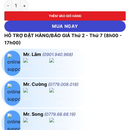
LED Downlight Âm Trần Nhôm 30W Ánh Sáng Vàng/Trắng MPE
THÊM VÀO GIỎ HÀNG
MUA NGAY
HỖ TRỢ ĐẶT HÀNG/BÁO GIÁ Thứ 2 - Thứ 7 (8h00 -
17h00)
Mr. Lâm
(
0901.940.968
)
Mr. Cường
(
0779.008.018
)
Mr. Song
(
0779.68.68.19
)