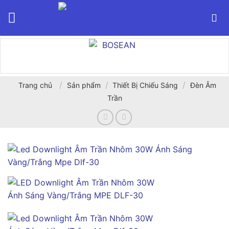
Bỏ
qua
nội
dung
/
/
/
Trang chủ
Sản phẩm
Thiết Bị Chiếu Sáng
Đèn Âm
Trần