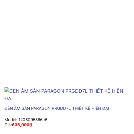
ĐÈN ÂM SÀN PARAGON PRGDD7L THIẾT KẾ HIỆN ĐẠI
Model:
1208095866c6
Giá:
638,000
₫