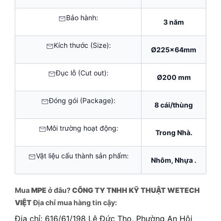
Bảo hành:
3 năm
Kích thước (Size):
Ø225x64mm
Đục lỗ (Cut out):
Ø200 mm
Đóng gói (Package):
8 cái/thùng
Môi trường hoạt động:
Trong Nhà.
Vật liệu cấu thành sản phẩm:
Nhôm, Nhựa .
Mua
MPE
ở đâu?
CÔNG TY TNHH KỸ THUẬT WETECH
VIỆT
Địa chỉ mua hàng tin cậy:
Địa chỉ: 616/61/198 Lê Đức Thọ, Phường An Hội