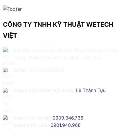
CÔNG TY TNHH KỸ THUẬT WETECH
VIỆT
Địa chỉ:
616/61/198 Lê Đức Thọ, Phường An Hội
Đông, Thành phố Hồ Chí Minh, Việt Nam
GPKD:
Số 0319086629
Chịu trách nhiệm nội dung:
Lê Thành Tựu
Sales 1 Mr Quân:
0909.346.736
Sales 2 Mr Lâm:
0901.940.968