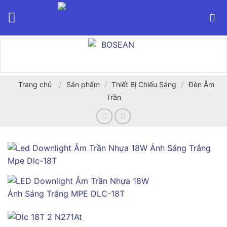
Bỏ
qua
nội
dung
/
/
/
Trang chủ
Sản phẩm
Thiết Bị Chiếu Sáng
Đèn Âm
Trần