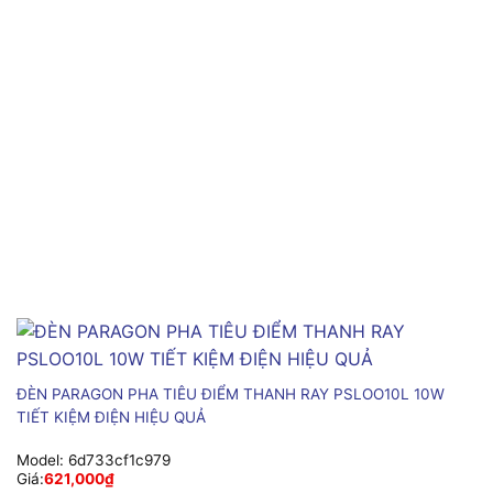
ĐÈN PARAGON PHA TIÊU ĐIỂM THANH RAY PSLOO10L 10W
TIẾT KIỆM ĐIỆN HIỆU QUẢ
Model:
6d733cf1c979
Giá:
621,000
₫