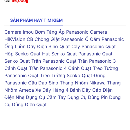
Giá:
96,000
₫
SẢN PHẨM HAY TÌM KIẾM
Camera Imou
Bơm Tăng Áp Panasonic
Camera
HiKVision
CB Chống Giật Panasonic
Ổ Cắm Panasonic
Ống Luồn Dây Điện Sino
Quạt Cây Panasonic
Quạt
Hộp Senko
Quạt Hút Senko
Quạt Panasonic
Quạt
Senko
Quạt Trần Panasonic
Quạt Trần Panasonic 3
Cánh
Quạt Trần Panasonic 4 Cánh
Quạt Treo Tường
Panasonic
Quạt Treo Tường Senko
Quạt Đứng
Panasonic
Cầu Dao Sino
Thang Nhôm Nikawa
Thang
Nhôm Ameca
Xe Đẩy Hàng 4 Bánh
Dây Cáp Điện –
Điện Nhẹ
Dụng Cụ Cầm Tay
Dụng Cụ Dùng Pin
Dụng
Cụ Dùng Điện
Quạt