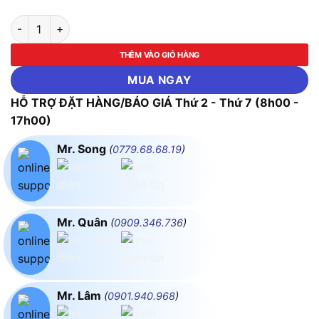
LED Downlight Âm Trần Nhựa 18W Ánh Sáng Trắng MPE DLC-1
THÊM VÀO GIỎ HÀNG
MUA NGAY
HỖ TRỢ ĐẶT HÀNG/BÁO GIÁ Thứ 2 - Thứ 7 (8h00 -
17h00)
Mr. Song
(
0779.68.68.19
)
Mr. Quân
(
0909.346.736
)
Mr. Lâm
(
0901.940.968
)