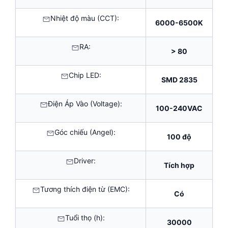
Nhiệt độ màu (CCT):
6000-6500K
RA:
> 80
Chip LED:
SMD 2835
Điện Áp Vào (Voltage):
100-240VAC
Góc chiếu (Angel):
100 độ
Driver:
Tích hợp
Tương thích điện từ (EMC):
Có
Tuổi thọ (h):
30000