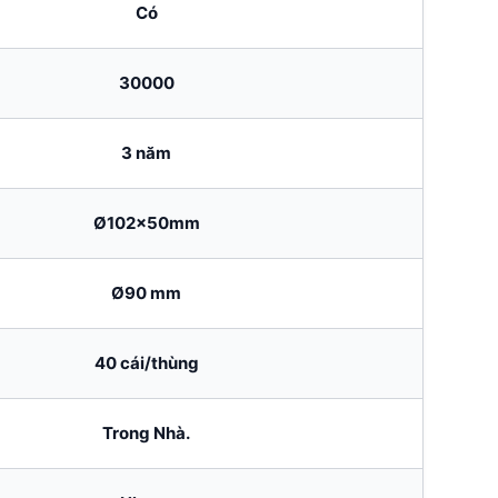
Có
30000
3 năm
Ø102x50mm
Ø90 mm
40 cái/thùng
Trong Nhà.