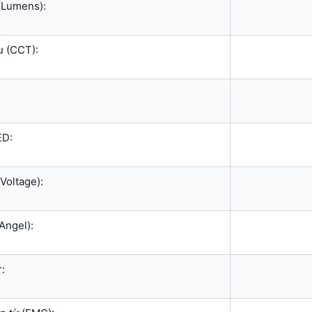
(Lumens):
u (CCT):
ED:
Voltage):
Angel):
r: