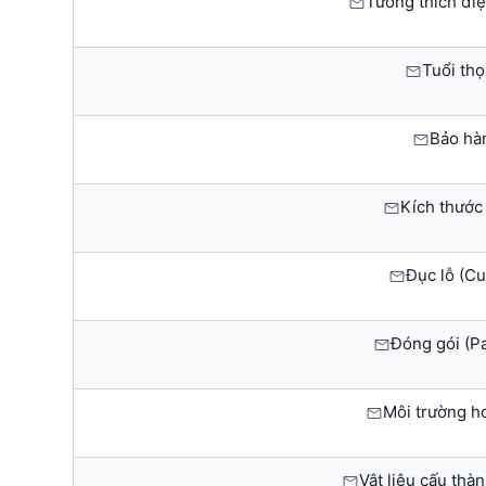
Tương thích điệ
Tuổi thọ 
Bảo hà
Kích thước 
Đục lỗ (Cut
Đóng gói (P
Môi trường h
Vật liệu cấu thà