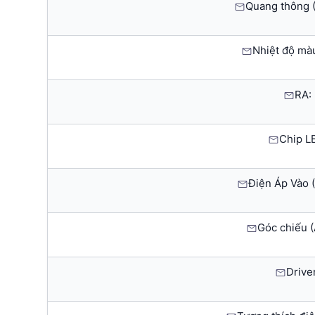
Quang thông 
Nhiệt độ mà
RA:
Chip L
Điện Áp Vào (
Góc chiếu (
Drive