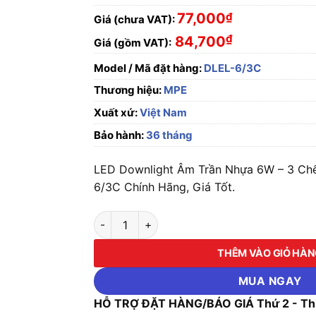
77,000
₫
Giá (chưa VAT):
₫
84,700
Giá (gồm VAT):
Model / Mã đặt hàng:
DLEL-6/3C
Thương hiệu:
MPE
Xuất xứ:
Việt Nam
Bảo hành:
36 tháng
LED Downlight Âm Trần Nhựa 6W – 3 C
6/3C Chính Hãng, Giá Tốt.
LED Downlight Âm Trần Nhựa 6W - 3 Chế Độ
THÊM VÀO GIỎ HÀ
MUA NGAY
HỖ TRỢ ĐẶT HÀNG/BÁO GIÁ Thứ 2 - Thứ