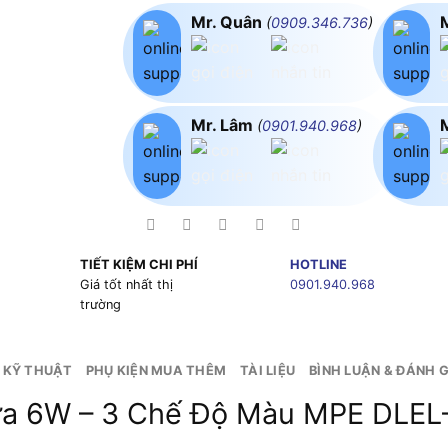
Mr. Quân
(
0909.346.736
)
Mr. Lâm
(
0901.940.968
)
TIẾT KIỆM CHI PHÍ
HOTLINE
g
Giá tốt nhất thị
0901.940.968
trường
 KỸ THUẬT
PHỤ KIỆN MUA THÊM
TÀI LIỆU
BÌNH LUẬN & ĐÁNH G
ựa 6W – 3 Chế Độ Màu MPE DLEL