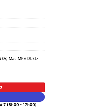
hế Độ Màu MPE DLEL-
 Màu MPE DLEL-6/3C số lượng
NG
 7 (8h00 - 17h00)