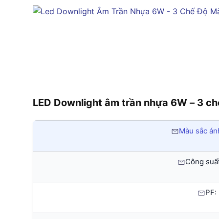
LED Downlight âm trần nhựa 6W – 3 c
Màu sắc án
Công suất
PF: