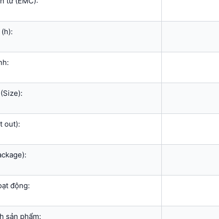
n từ (EMC):
(h):
nh:
(Size):
 out):
ackage):
oạt động:
nh sản phẩm: