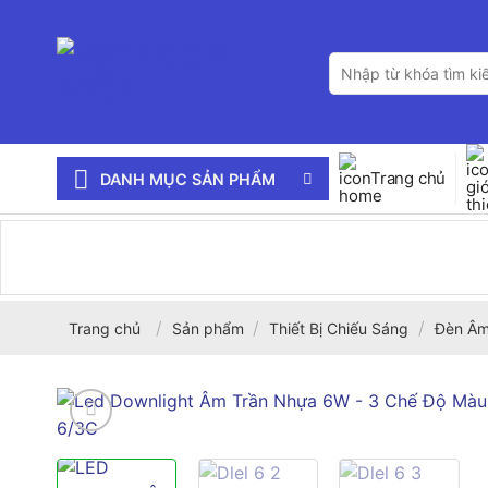
Bỏ
qua
Tìm
nội
kiếm:
dung
Trang chủ
DANH MỤC SẢN PHẨM
/
/
/
Trang chủ
Sản phẩm
Thiết Bị Chiếu Sáng
Đèn Âm