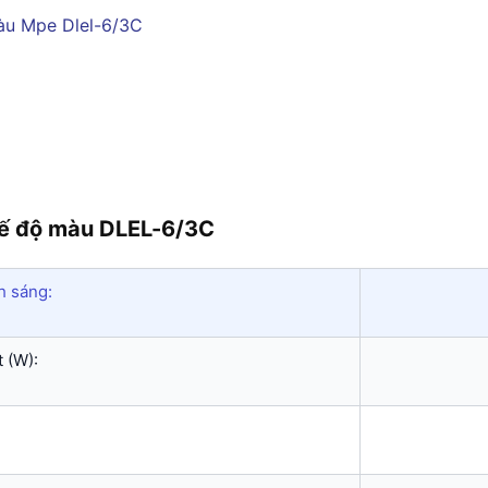
hế độ màu DLEL-6/3C
h sáng:
 (W):