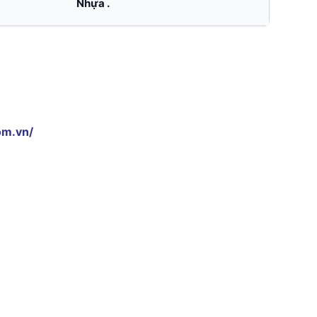
Nhựa .
om.vn/